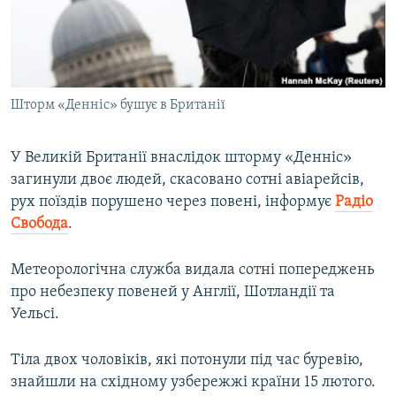
ВІДЕОУРОКИ «ELIFBE»
Русский
СВІДЧЕННЯ ОКУПАЦІЇ
Qırımtatar
УКРАЇНСЬКА ПРОБЛЕМА КРИМУ
Шторм «Денніс» бушує в Британії
ДОЛУЧАЙСЯ!
ІНФОГРАФІКА
У Великій Британії внаслідок шторму «Денніс»
загинули двоє людей, скасовано сотні авіарейсів,
Усі сайти RFE/RL
рух поїздів порушено через повені, інформує
Радіо
Свобода
.
Метеорологічна служба видала сотні попереджень
про небезпеку повеней у Англії, Шотландії та
Уельсі.
Тіла двох чоловіків, які потонули під час буревію,
знайшли на східному узбережжі країни 15 лютого.