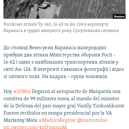
ВІДЕОУРОКИ «ELIFBE»
Русский
СВІДЧЕННЯ ОКУПАЦІЇ
Qırımtatar
Російські літаки Ту-160, Іл-62 та Ан-124 в аеропорту
УКРАЇНСЬКА ПРОБЛЕМА КРИМУ
Каракаса в грудні минулого року. Супутникова світлина
ДОЛУЧАЙСЯ!
ІНФОГРАФІКА
До столиці Венесуели Каракаса напередодні
прибули два літаки Міністерства оборони Росії –
Іл-62 і один з найбільших транспортних літаків у
Усі сайти RFE/RL
світі Ан-124. В інтеренті з'явилися фотографії і відео
зі злітного поля. На кадрах – група чоловіків.
Hoy
#23Mar
llegaron al aeropuerto de Maiquetía una
comitiva de 99 militares rusos, al mando del ministro
de la Defensa del país mayor gral Vasilly Tonkoshkurov.
Fueron recibidos en rampa presidencial por la VA
Marianny Mata
#MaduroRegime
@marcorubio
pic.twitter.com/4plFmxjazM