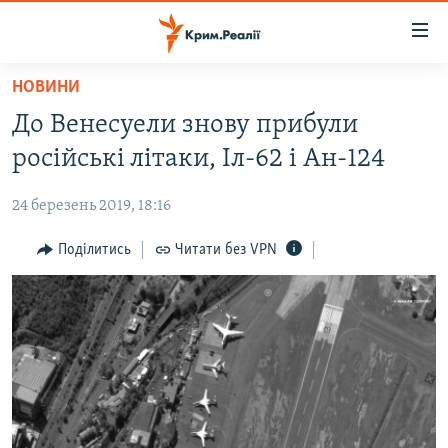
Доступність
посилання
Перейти
НОВИНИ
до
НОВИНИ
До Венесуели знову прибули
основного
ВОДА.КРИМ
матеріалу
російські літаки, Іл-62 і Ан-124
ВІДЕО ТА ФОТО
Перейти
до
24 березень 2019, 18:16
ПОЛІТИКА
основної
БЛОГИ
Поділитись
Читати без VPN
навігації
Перейти
ПОГЛЯД
до
ІНТЕРВ'Ю
пошуку
ВСЕ ЗА ДЕНЬ
СПЕЦПРОЕКТИ
ЯК ОБІЙТИ БЛОКУВАННЯ
ДЕПОРТАЦІЯ