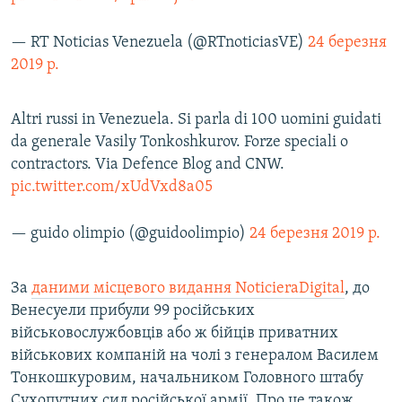
— RT Noticias Venezuela (@RTnoticiasVE)
24 березня
2019 р.
Altri russi in Venezuela. Si parla di 100 uomini guidati
da generale Vasily Tonkoshkurov. Forze speciali o
contractors. Via Defence Blog and CNW.
pic.twitter.com/xUdVxd8a05
— guido olimpio (@guidoolimpio)
24 березня 2019 р.
За
даними місцевого видання NoticieraDigital
, до
Венесуели прибули 99 російських
військовослужбовців або ж бійців приватних
військових компаній на чолі з генералом Василем
Тонкошкуровим, начальником Головного штабу
Сухопутних сил російської армії. Про це також