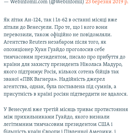
— Webinfomil.com (@Webinfomil)
23 березня 2019 р.
Як літак Ан-124, так і Іл-62 в останні місяці вже
літали до Венесуели. Про те, що і кого вони
перевозили, також офіційно не повідомляли.
Агентство Reuters незабаром після того, як
опозиціонер Хуан Гуайдо проголосив себе
тимчасовим президентом, писало про прибуття до
країни для захисту президента Ніколаса Мадуро,
якого підтримує Росія, кількох сотень бійців так
званої «ПВК Вагнера». Надійність джерел
агентства, однак, була поставлена під сумнів, а
присутність в країні росіян підтвердити не вдалося.
У Венесуелі вже третій місяць триває протистояння
між прихильниками Гуайдо, якого визнали
легітимним тимчасовим президентом США і
більшість країн Європи і Південної Америки, і