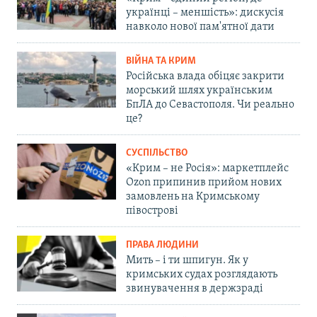
українці – меншість»: дискусія
навколо нової пам'ятної дати
ВІЙНА ТА КРИМ
Російська влада обіцяє закрити
морський шлях українським
БпЛА до Севастополя. Чи реально
це?
СУСПІЛЬСТВО
«Крим – не Росія»: маркетплейс
Ozon припинив прийом нових
замовлень на Кримському
півострові
ПРАВА ЛЮДИНИ
Мить – і ти шпигун. Як у
кримських судах розглядають
звинувачення в держзраді