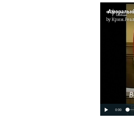
by
Крим.Реал
0:00