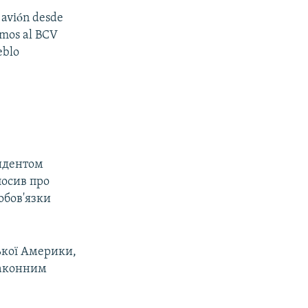
n avión desde
imos al BCV
eblo
зидентом
лосив про
обов'язки
ької Америки,
законним