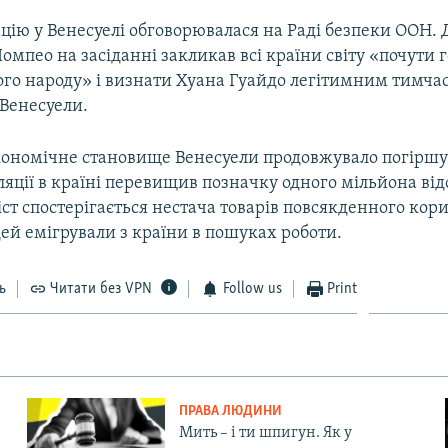
ацію у Венесуелі обговорювалася на Раді безпеки ООН.
пео на засіданні закликав всі країни світу «почути г
ого народу» і визнати Хуана Гуайдо легітимним тимча
Венесуели.
економічне становище Венесуели продовжувало погіршу
яції в країні перевищив позначку одного мільйона відс
іст спостерігається нестача товарів повсякденного кор
ей емігрували з країни в пошуках роботи.
ь
Читати без VPN
Follow us
Print
ПРАВА ЛЮДИНИ
Мить – і ти шпигун. Як у