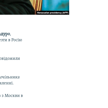
адуро
,
зти в Росію
повідомили
очільника
мленні.
в з Москви в