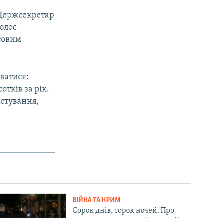
 Держсекретар
олос
совим
ватися:
px
width
отків за рік.
истування,
ВІЙНА ТА КРИМ
Сорок днів, сорок ночей. Про