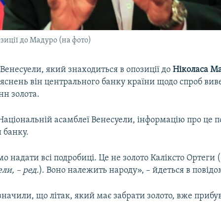
зиції до Мадуро (на фото)
Венесуели, який знаходиться в опозиції до
Ніколаса М
яснень він центрального банку країни щодо спроб виве
нн золота.
 Національній асамблеї Венесуели, інформацію про це 
 банку.
 надати всі подробиці. Це не золото Каліксто Ортеги (
ли, – ред.
). Воно належить народу», – йдеться в повідо
значили, що літак, який має забрати золото, вже прибу