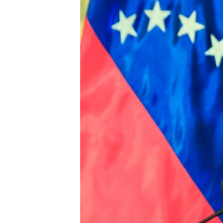
ВІДЕОУРОКИ «ELIFBE»
СВІДЧЕННЯ ОКУПАЦІЇ
УКРАЇНСЬКА ПРОБЛЕМА КРИМУ
ІНФОГРАФІКА