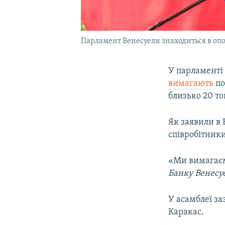
Парламент Венесуели знаходиться в опо
У парламенті 
вимагають
по
близько 20 то
Як заявили в
співробітники
«Ми вимагаємо
Банку Венесуе
У асамблеї за
Каракас.