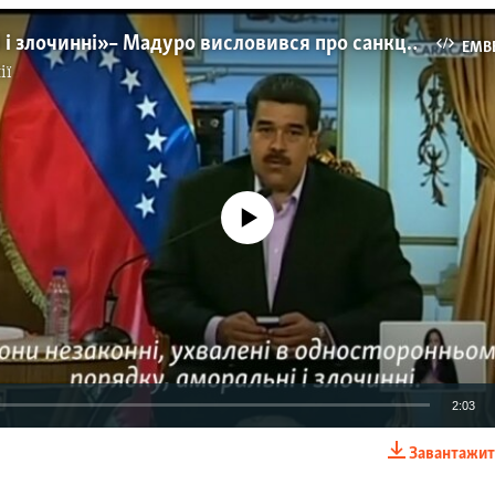
«Аморальні і злочинні» – Мадуро висловився про санкції США – відео
EMB
ії
No media source currently available
2:03
Завантажит
EMBED