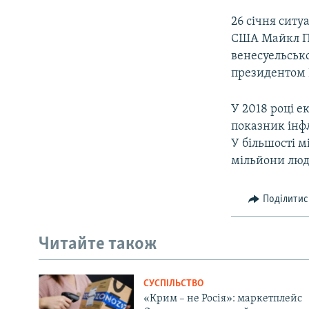
26 січня ситу
США Майкл Пом
венесуельськ
президентом 
У 2018 році 
показник інфл
У більшості м
мільйони люд
Поділитис
Читайте також
СУСПІЛЬСТВО
«Крим – не Росія»: маркетплейс