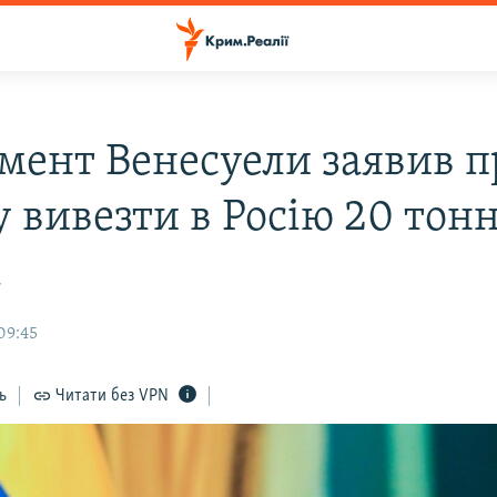
мент Венесуели заявив п
 вивезти в Росію 20 тон
а
09:45
ь
Читати без VPN