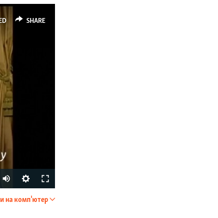
ED
SHARE
и на комп'ютер
SHARE