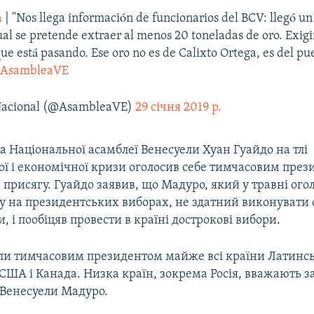
a
| "Nos llega información de funcionarios del BCV: llegó u
ual se pretende extraer al menos 20 toneladas de oro. Exig
que está pasando. Ese oro no es de Calixto Ortega, es del pu
AsambleaVE
acional (@AsambleaVE)
29 січня 2019 р.
ва Національної асамблеї Венесуели Хуан Гуайдо на тлі
ої і економічної кризи оголосив себе тимчасовим пре
в присягу. Гуайдо заявив, що Мадуро, який у травні ого
у на президентських виборах, не здатний виконувати 
, і пообіцяв провести в країні дострокові вибори.
ли тимчасовим президентом майже всі країни Латинс
 США і Канада. Низка країн, зокрема Росія, вважають 
Венесуели Мадуро.