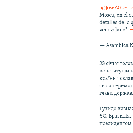
.
@JoseAGuerr
Moscú, en el c
detalles de lo 
venezolano".
#
— Asamblea N
23 січня голо
конституційн
країни і скла
свою перемог
глави держави
Гуайдо визна
ЄС, Бразилія,
президентом 