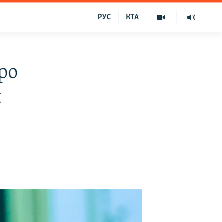
РУС
КТА
ро
н