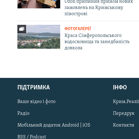
Ozon припинив прийом нових
замовлень на Кримському
півострові
ФОТОГАЛЕРЕЇ
Краса Сімферопольського
водосховища та занедбаність
довкола
Русский
ПІДТРИМКА
ІНФО
Qırımtatar
Ваше відео і фото
Крим.Реалії
ДОЛУЧАЙСЯ!
Радіо
Передрук
Мобільний додаток Android | iOS
Контакти
RSS / Podcast