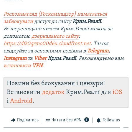
Роскомнагляд (Роскомнадзор) намагається
заблокувати
доступ до сайту
Крим.Реалії
.
Безперешкодно читати Крим.Реалії можна за
допомогою
дзеркального сайту
:
https://dfs0qrmo00d6u.cloudfront.net
. Також
слідкуйте за основними подіями в
Telegram
,
Instagram
та
Viber
Крим.Реалії
. Рекомендуємо вам
встановити
VPN
.
Новини без блокування і цензури!
Встановити
додаток
Крим.Реалії для
iOS
і
Android
.
Поділитись
Читати без VPN
Follow us