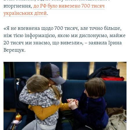
вторгнення,
до РФ було вивезено 700 тисяч
українських дітей
.
«Я не впевнена щодо 700 тисяч, але точно більше,
ніж тією інформацією, якою ми диспонуємо, майже
20 тисяч ми знаємо, що вивезли», – заявила Ірина
Верещук.