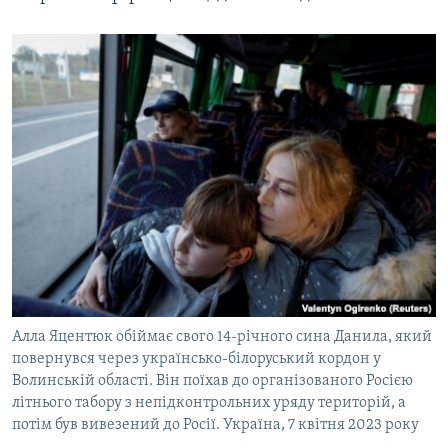
Алла Яцентюк обіймає свого 14-річного сина Данила, який
повернувся через українсько-білоруський кордон у
Волинській області. Він поїхав до організованого Росією
літнього табору з непідконтрольних уряду територій, а
потім був вивезений до Росії. Україна, 7 квітня 2023 року