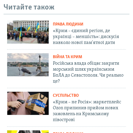
Читайте також
ПРАВА ЛЮДИНИ
«Крим – єдиний регіон, де
українці – меншість»: дискусія
навколо нової пам'ятної дати
ВІЙНА ТА КРИМ
Російська влада обіцяє закрити
морський шлях українським
БпЛА до Севастополя. Чи реально
це?
СУСПІЛЬСТВО
«Крим – не Росія»: маркетплейс
Ozon припинив прийом нових
замовлень на Кримському
півострові