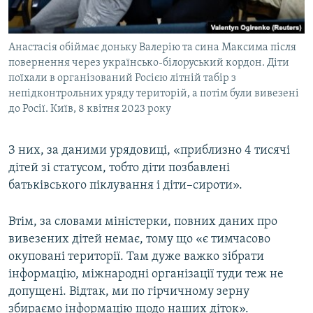
Анастасія обіймає доньку Валерію та сина Максима після
повернення через українсько-білоруський кордон. Діти
поїхали в організований Росією літній табір з
непідконтрольних уряду територій, а потім були вивезені
до Росії. Київ, 8 квітня 2023 року
З них, за даними урядовиці, «приблизно 4 тисячі
дітей зі статусом, тобто діти позбавлені
батьківського піклування і діти–сироти».
Втім, за словами міністерки, повних даних про
вивезених дітей немає, тому що «є тимчасово
окуповані території. Там дуже важко зібрати
інформацію, міжнародні організації туди теж не
допущені. Відтак, ми по гірчичному зерну
збираємо інформацію щодо наших діток».