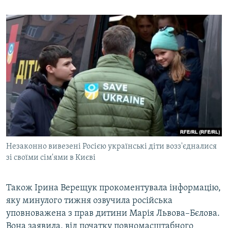
Незаконно вивезені Росією українські діти возз'єдналися
зі своїми сім'ями в Києві
Також Ірина Верещук прокоментувала інформацію,
яку минулого тижня озвучила російська
уповноважена з прав дитини Марія Львова–Бєлова.
Вона заявила, від початку повномасштабного