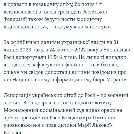
віддавати в незаконну опіку, бо потім і ті
всиновлювачі з числа громадян Російської
Федерації також будуть нести юридичну
відповідальність», – підсумувала міністерка.
За офіційними даними української влади на 31
липня 2023 року, з 24 лютого 2022 року з України до
Росії депортували 19 546 дітей. Це лише ті випадки,
які вдалося зафіксувати офіційно – коли батько,
опікун чи свідок депортації дитини повідомив про
неї Національному інформаційному бюро України.
Депортація українських дітей до Росії – це воєнний
злочин. За підозрою в скоєнні цього злочину
Міжнародний кримінальний суд видав ордер на
арешт президента Росії Володимира Путіна та
уповноваженої з прав дитини Марії Львової-
Бєлової.