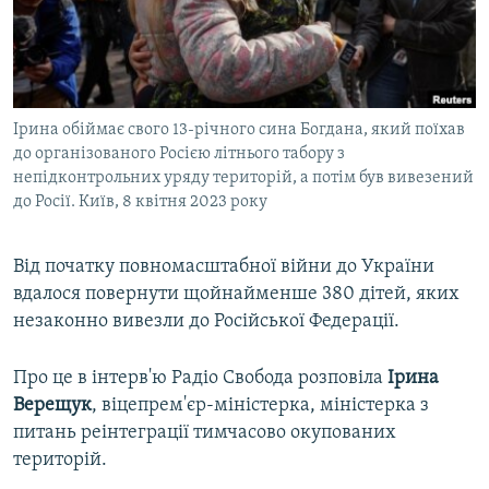
ВІДЕОУРОКИ «ELIFBE»
Русский
СВІДЧЕННЯ ОКУПАЦІЇ
Qırımtatar
УКРАЇНСЬКА ПРОБЛЕМА КРИМУ
Ірина обіймає свого 13-річного сина Богдана, який поїхав
ДОЛУЧАЙСЯ!
ІНФОГРАФІКА
до організованого Росією літнього табору з
непідконтрольних уряду територій, а потім був вивезений
до Росії. Київ, 8 квітня 2023 року
Усі сайти RFE/RL
Від початку повномасштабної війни до України
вдалося повернути щойнайменше 380 дітей, яких
незаконно вивезли до Російської Федерації.
Про це в інтерв'ю Радіо Свобода розповіла
Ірина
Верещук
, віцепрем'єр-міністерка, міністерка з
питань реінтеграції тимчасово окупованих
територій.