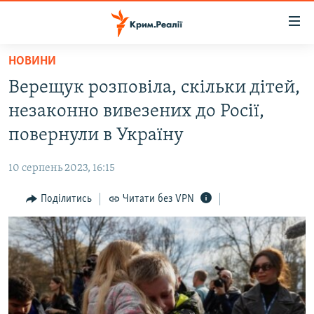
Доступність
посилання
Перейти
НОВИНИ
до
НОВИНИ
Верещук розповіла, скільки дітей,
основного
ВОДА.КРИМ
матеріалу
незаконно вивезених до Росії,
ВІДЕО ТА ФОТО
Перейти
повернули в Україну
до
ПОЛІТИКА
основної
10 серпень 2023, 16:15
БЛОГИ
навігації
Перейти
Поділитись
Читати без VPN
ПОГЛЯД
до
ІНТЕРВ'Ю
пошуку
ВСЕ ЗА ДЕНЬ
СПЕЦПРОЕКТИ
ЯК ОБІЙТИ БЛОКУВАННЯ
ДЕПОРТАЦІЯ