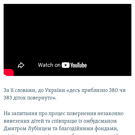
За її словами, до України «десь приблизно 380 чи
383 діток повернуто».
На запитання про процес повернення незаконно
вивезених дітей та співпрацю із омбудсманом
Дмитром Лубінцем та благодійними фондами,