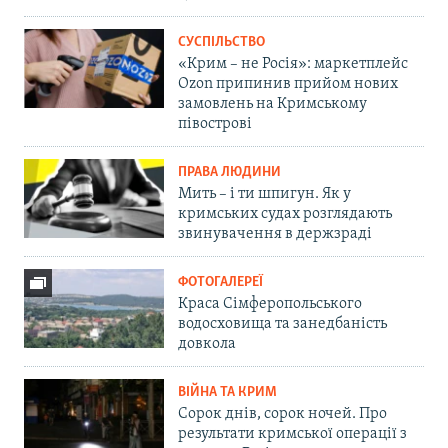
СУСПІЛЬСТВО
«Крим – не Росія»: маркетплейс
Ozon припинив прийом нових
замовлень на Кримському
півострові
ПРАВА ЛЮДИНИ
Мить – і ти шпигун. Як у
кримських судах розглядають
звинувачення в держзраді
ФОТОГАЛЕРЕЇ
Краса Сімферопольського
водосховища та занедбаність
довкола
ВІЙНА ТА КРИМ
Сорок днів, сорок ночей. Про
результати кримської операції з