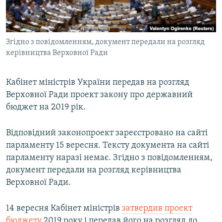
ВІДЕОУРОКИ «ELIFBE»
Русский
СВІДЧЕННЯ ОКУПАЦІЇ
Qırımtatar
Згідно з повідомленням, документ передали на розгляд
УКРАЇНСЬКА ПРОБЛЕМА КРИМУ
керівництва Верховної Ради
ДОЛУЧАЙСЯ!
ІНФОГРАФІКА
Кабінет міністрів України передав на розгляд
Верховної Ради проект закону про державний
бюджет на 2019 рік.
Усі сайти RFE/RL
Відповідний законопроект зареєстровано на сайті
парламенту 15 вересня. Тексту документа на сайті
парламенту наразі немає. Згідно з повідомленням,
документ передали на розгляд керівництва
Верховної Ради.
14 вересня Кабінет міністрів
затвердив проект
бюджету
2019 року і передав його на розгляд до