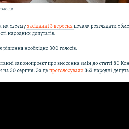
олосів
а на своєму
засіданні 3 вересня
почала розглядати об
сті народних депутатів.
 рішення необхідно 300 голосів.
анні законопроєкт про внесення змін до статті 80 Кон
ч на 30 серпня. За це
проголосували
363 народні депута