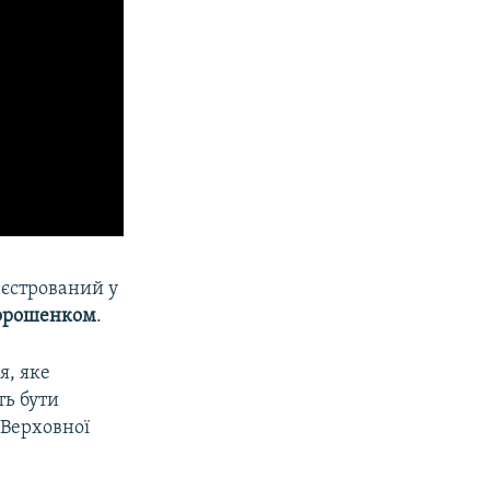
еєстрований у
орошенком
.
я, яке
ть бути
 Верховної