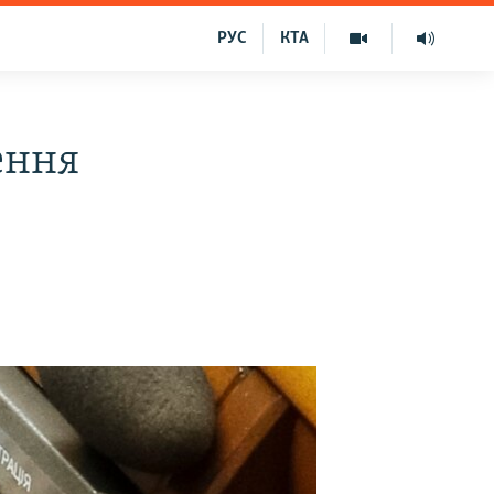
РУС
КТА
ення