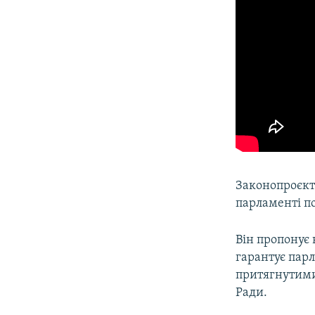
Законопроєкт
парламенті п
Він пропонує 
гарантує пар
притягнутими
Ради.