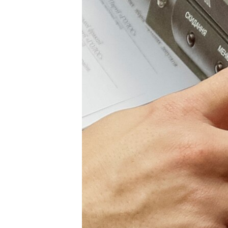
ВІДЕОУРОКИ «ELIFBE»
СВІДЧЕННЯ ОКУПАЦІЇ
УКРАЇНСЬКА ПРОБЛЕМА КРИМУ
ІНФОГРАФІКА