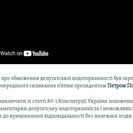
 про обмеження депутатської недоторканності був зар
опереднього скликання п’ятим президентом
Петром П
виключити зі статті 80-ї Конституції України положенн
ламентарям депутатську недоторканність і неможливіс
 до кримінальної відповідальності без належної згоди