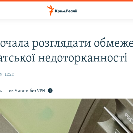
почала розглядати обмеж
атської недоторканності
, 11:20
ь
Читати без VPN