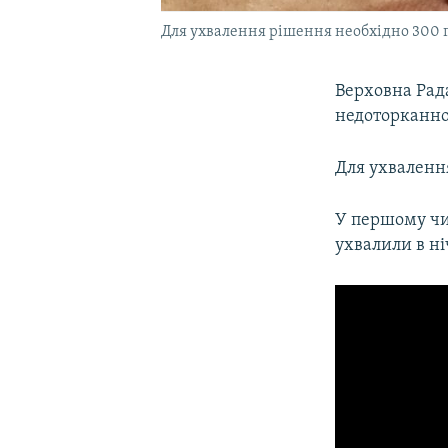
Для ухвалення рішення необхідно 300 г
Верховна Рад
недоторканно
Для ухвалення
У першому чит
ухвалили в ні