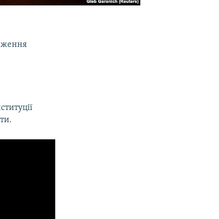
меження
ституції
ти.