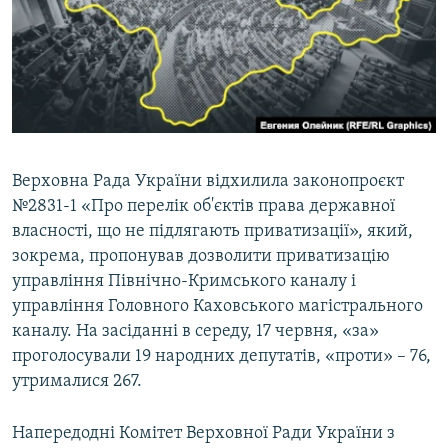
ВІДЕОУРОКИ «ELIFBE»
Русский
СВІДЧЕННЯ ОКУПАЦІЇ
Qırımtatar
УКРАЇНСЬКА ПРОБЛЕМА КРИМУ
ДОЛУЧАЙСЯ!
ІНФОГРАФІКА
Верховна Рада України відхилила законопроєкт
№2831-1 «Про перелік об'єктів права державної
Усі сайти RFE/RL
власності, що не підлягають приватизації», який,
зокрема, пропонував дозволити приватизацію
управління Північно-Кримського каналу і
управління Головного Каховського магістрального
каналу. На засіданні в середу, 17 червня, «за»
проголосували 19 народних депутатів, «проти» – 76,
утрималися 267.
Напередодні Комітет Верховної Ради України з