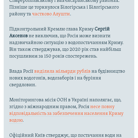
Сімферопольському і Бахчисарайському районах.
Пізніше це торкнулося Білогірська і Білогірського
району та
частково Алушти
.
Підконтрольний Кремлю глава Криму
Сергій
Аксенов
не виключив, що Росія може визнати
надзвичайною ситуацію з водопостачанням Криму.
Він також стверджував, що 2020 рік став найбільш
посушливим за 150 років спостережень.
Влада Росії
виділила мільярди рублів
на будівництво
нових водогонів, водозаборів і на буріння
свердловин.
Моніторингова місія ООН в Україні наполягає, що,
згідно з міжнародним правом, Росія
несе повну
відповідальність за забезпечення населення Криму
водою
.
Офіційний Київ стверджує, що постачання води на