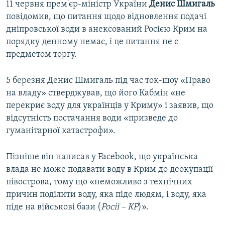
11 червня прем'єр-міністр України
Денис Шмигаль
повідомив, що питання щодо відновлення подачі
1080p
1080p
дніпровської води в анексований Росією Крим на
порядку денному немає, і це питання не є
предметом торгу.
5 березня Денис Шмигаль під час ток-шоу «Право
на владу» стверджував, що його Кабмін «не
перекриє воду для українців у Криму» і заявив, що
відсутність постачання води «призведе до
гуманітарної катастрофи».
Пізніше він написав у Facebook, що українська
влада не може подавати воду в Крим до деокупації
півострова, тому що «неможливо з технічних
причин поділити воду, яка піде людям, і воду, яка
піде на військові бази (
Росії – КР
)».