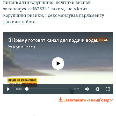
питань антикорупційної політики визнав
законопроєкт №2831-1 таким, що містить
корупційні ризики, і рекомендував парламенту
відхилити його.
В Крыму готовят канал для подачи воды с материка? | Крым.Реалии ТВ (видео)
by
Крим.Реалії
No media source currently available
Auto
0:00
8:32
270p
Завантажити на комп'ютер
360p
Auto
270p
360p
480p
480p