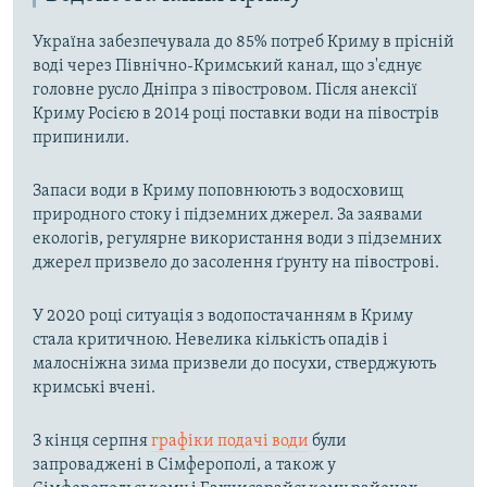
Україна забезпечувала до 85% потреб Криму в прісній
воді через Північно-Кримський канал, що з'єднує
головне русло Дніпра з півостровом. Після анексії
Криму Росією в 2014 році поставки води на півострів
припинили.
Запаси води в Криму поповнюють з водосховищ
природного стоку і підземних джерел. За заявами
екологів, регулярне використання води з підземних
джерел призвело до засолення ґрунту на півострові.
У 2020 році ситуація з водопостачанням в Криму
стала критичною. Невелика кількість опадів і
малосніжна зима призвели до посухи, стверджують
кримські вчені.
З кінця серпня
графіки подачі води
були
запроваджені в Сімферополі, а також у