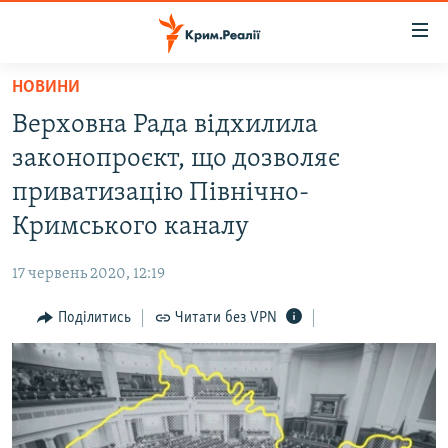
Доступність
посилання
Перейти
НОВИНИ
до
НОВИНИ
Верховна Рада відхилила
основного
ВОДА.КРИМ
матеріалу
законопроєкт, що дозволяє
ВІДЕО ТА ФОТО
Перейти
приватизацію Північно-
до
ПОЛІТИКА
Кримського каналу
основної
БЛОГИ
навігації
17 червень 2020, 12:19
Перейти
ПОГЛЯД
до
Поділитись
Читати без VPN
ІНТЕРВ'Ю
пошуку
ВСЕ ЗА ДЕНЬ
СПЕЦПРОЕКТИ
ЯК ОБІЙТИ БЛОКУВАННЯ
ДЕПОРТАЦІЯ