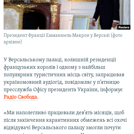
ВІДЕОУРОКИ «ELIFBE»
Русский
СВІДЧЕННЯ ОКУПАЦІЇ
Qırımtatar
УКРАЇНСЬКА ПРОБЛЕМА КРИМУ
Президент Франції Емманюель Макрон у Версалі (фото
ДОЛУЧАЙСЯ!
ІНФОГРАФІКА
архівне)
У Версальському палаці, колишній резиденції
Усі сайти RFE/RL
французьких королів і одному з найбільш
популярних туристичних місць світу, запрацював
україномовний аудіогід, повідомляє у п’ятницю
пресслужба Офісу президента України, інформує
Радіо Свобода.
«Ми наполегливо працювали дев’ять місяців, щоб
після закінчення карантинних обмежень всі охочі
відвідувачі Версальського палацу змогли почути