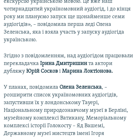
екскурсію українською мовою. Це вже наш
чотирнадцятий україномовний аудіогід, і до кінця
року ми плануємо запуск ще щонайменше семи
аудіогідів», – повідомила перша леді Олена
Зеленська, яка і взяла участь у запуску аудіогіда
українською.
Згідно з повідомленням, над аудіогідом працювали
перекладачка
Ірина Дмитришин
та актори
дубляжу
Юрій Сосков
і
Марина Локтіонова.
У планах, повідомила
Олена Зеленська
, –
розширити список україномовних аудіогідів,
запустивши їх у лондонському Тауері,
Національному природознавчому музеї в Берліні,
музейному комплексі Ватикану, Меморіальному
комплексі історії Голокосту – Яд Вашемі,
Державному музеї мистецтв імені Ігоря