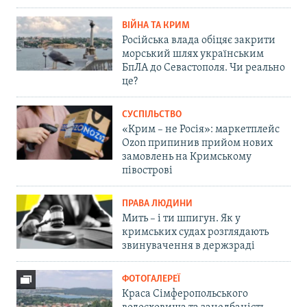
ВІЙНА ТА КРИМ
Російська влада обіцяє закрити
морський шлях українським
БпЛА до Севастополя. Чи реально
це?
СУСПІЛЬСТВО
«Крим – не Росія»: маркетплейс
Ozon припинив прийом нових
замовлень на Кримському
півострові
ПРАВА ЛЮДИНИ
Мить – і ти шпигун. Як у
кримських судах розглядають
звинувачення в держзраді
ФОТОГАЛЕРЕЇ
Краса Сімферопольського