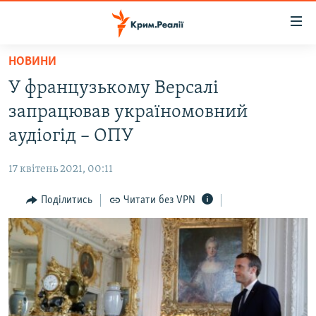
Доступність
посилання
Перейти
НОВИНИ
до
НОВИНИ
У французькому Версалі
основного
ВОДА.КРИМ
матеріалу
запрацював україномовний
ВІДЕО ТА ФОТО
Перейти
аудіогід – ОПУ
до
ПОЛІТИКА
основної
17 квітень 2021, 00:11
БЛОГИ
навігації
Перейти
Поділитись
Читати без VPN
ПОГЛЯД
до
ІНТЕРВ'Ю
пошуку
ВСЕ ЗА ДЕНЬ
СПЕЦПРОЕКТИ
ЯК ОБІЙТИ БЛОКУВАННЯ
ДЕПОРТАЦІЯ