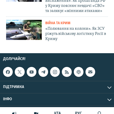
виснаження»: Як пропаганда РФ
у Криму пояснює невдачі «СВО»
та залякує «мінними атаками»
ВІЙНА ТА КРИМ
«Полювання на колони». Як ЗСУ
ріжуть військову логістику Росії в
Криму
ДОЛУЧАЙСЯ!
ПІДТРИМКА
ІНФО
© Крим.Реалії, 2026 | Усі права застережено.
КТА
РУС