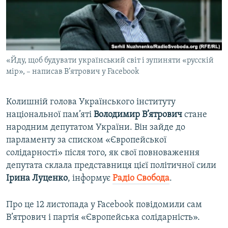
ВІДЕОУРОКИ «ELIFBE»
Русский
СВІДЧЕННЯ ОКУПАЦІЇ
Qırımtatar
УКРАЇНСЬКА ПРОБЛЕМА КРИМУ
«Йду, щоб будувати український світ і зупиняти «русскій
ДОЛУЧАЙСЯ!
ІНФОГРАФІКА
мір», – написав В’ятрович у Facebook
Колишній голова Українського інституту
Усі сайти RFE/RL
національної пам’яті
Володимир В’ятрович
стане
народним депутатом України. Він зайде до
парламенту за списком «Європейської
солідарності» після того, як свої повноваження
депутата склала представниця цієї політичної сили
Ірина Луценко
, інформує
Радіо Свобода
.​
Про це 12 листопада у Facebook повідомили сам
В’ятрович і партія «Європейська солідарність».