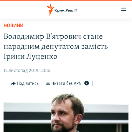
Доступність
посилання
Перейти
НОВИНИ
до
НОВИНИ
Володимир В’ятрович стане
основного
ВОДА.КРИМ
матеріалу
народним депутатом замість
ВІДЕО ТА ФОТО
Перейти
Ірини Луценко
до
ПОЛІТИКА
основної
12 листопад 2019, 23:15
БЛОГИ
навігації
Перейти
Поділитись
Читати без VPN
ПОГЛЯД
до
ІНТЕРВ'Ю
пошуку
ВСЕ ЗА ДЕНЬ
СПЕЦПРОЕКТИ
ЯК ОБІЙТИ БЛОКУВАННЯ
ДЕПОРТАЦІЯ