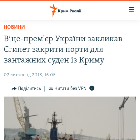
Доступність
посилання
Перейти
НОВИНИ
до
НОВИНИ
Віце-прем'єр України закликав
основного
ВОДА.КРИМ
матеріалу
Єгипет закрити порти для
ВІДЕО ТА ФОТО
Перейти
вантажних суден із Криму
до
ПОЛІТИКА
основної
02 листопад 2018, 16:05
БЛОГИ
навігації
Перейти
Поділитись
Читати без VPN
ПОГЛЯД
до
ІНТЕРВ'Ю
пошуку
ВСЕ ЗА ДЕНЬ
СПЕЦПРОЕКТИ
ЯК ОБІЙТИ БЛОКУВАННЯ
ДЕПОРТАЦІЯ