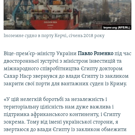
ВІДЕОУРОКИ «ELIFBE»
Русский
СВІДЧЕННЯ ОКУПАЦІЇ
Qırımtatar
УКРАЇНСЬКА ПРОБЛЕМА КРИМУ
Іноземне судно в порту Керчі, січень 2018 року
ДОЛУЧАЙСЯ!
ІНФОГРАФІКА
Віце-прем'єр-міністр України
Павло Розенко
під час
двосторонньої зустрічі з міністром інвестицій та
Усі сайти RFE/RL
міжнародного співробітництва Єгипту доктором
Сахар Наср звернувся до влади Єгипту із закликом
закрити свої порти для вантажних суден із Криму.
«У цій нелегкій боротьбі за незалежність і
територіальну цілісність нам дуже важлива і
підтримка африканського континенту, і Єгипту
зокрема. Тому від імені української сторони, я
звертаюся до влади Єгипту із закликом обмежити