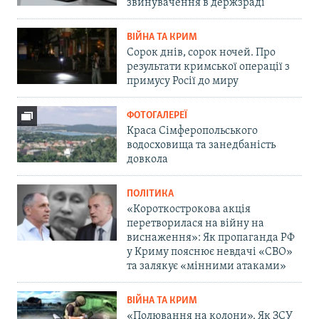
звинувачення в держзраді
ВІЙНА ТА КРИМ
Сорок днів, сорок ночей. Про
результати кримської операції з
примусу Росії до миру
ФОТОГАЛЕРЕЇ
Краса Сімферопольського
водосховища та занедбаність
довкола
ПОЛІТИКА
«Короткострокова акція
перетворилася на війну на
виснаження»: Як пропаганда РФ
у Криму пояснює невдачі «СВО»
та залякує «мінними атаками»
ВІЙНА ТА КРИМ
«Полювання на колони». Як ЗСУ