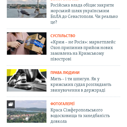
Російська влада обіцяє закрити
морський шлях українським
БпЛА до Севастополя. Чи реально
це?
СУСПІЛЬСТВО
«Крим – не Росія»: маркетплейс
Ozon припинив прийом нових
замовлень на Кримському
півострові
ПРАВА ЛЮДИНИ
Мить – і ти шпигун. Як у
кримських судах розглядають
звинувачення в держзраді
ФОТОГАЛЕРЕЇ
Краса Сімферопольського
водосховища та занедбаність
довкола