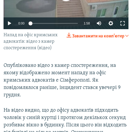
ВІДЕОУРОКИ «ELIFBE»
Русский
СВІДЧЕННЯ ОКУПАЦІЇ
Qırımtatar
0:00
1:58
УКРАЇНСЬКА ПРОБЛЕМА КРИМУ
Напад на офіс кримських
Завантажити на комп'ютер
ДОЛУЧАЙСЯ!
ІНФОГРАФІКА
адвокатів: відео з камер
спостереження (відео)
Усі сайти RFE/RL
Опубліковано відео з камер спостереження, на
якому відображено момент нападу на офіс
кримських адвокатів e Сімферополі. Як
повідомлялося раніше, інцидент стався увечері 9
грудня.
На відео видно, що до офісу адвокатів підходить
чоловік у синій куртці і протягом декількох секунд
розбиває вікно в будинку. Після цього він відходить