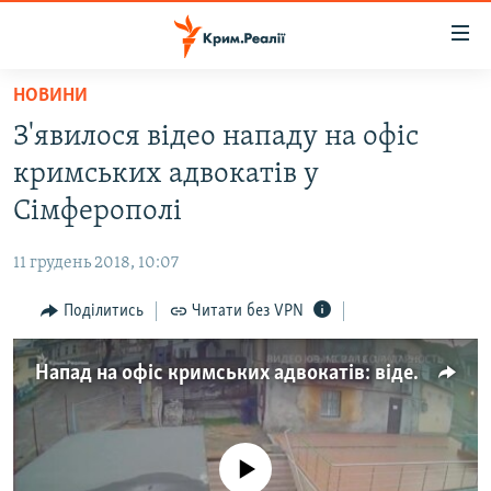
Доступність
посилання
Перейти
НОВИНИ
до
НОВИНИ
З'явилося відео нападу на офіс
основного
ВОДА.КРИМ
матеріалу
кримських адвокатів у
ВІДЕО ТА ФОТО
Перейти
Сімферополі
до
ПОЛІТИКА
основної
11 грудень 2018, 10:07
БЛОГИ
навігації
Перейти
Поділитись
Читати без VPN
ПОГЛЯД
до
ІНТЕРВ'Ю
пошуку
Напад на офіс кримських адвокатів: відео з камер спостереження (відео)
ВСЕ ЗА ДЕНЬ
СПЕЦПРОЕКТИ
No media source currently available
ЯК ОБІЙТИ БЛОКУВАННЯ
ДЕПОРТАЦІЯ