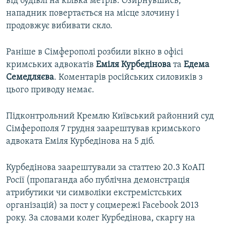
від будівлі на кілька метрів. Озирнувшись,
нападник повертається на місце злочину і
продовжує вибивати скло.
Раніше в Сімферополі розбили вікно в офісі
кримських адвокатів
Еміля Курбедінова
та
Едема
Семедляєва
. Коментарів російських силовиків з
цього приводу немає.
Підконтрольний Кремлю Київський районний суд
Сімферополя 7 грудня заарештував кримського
адвоката Еміля Курбедінова на 5 діб.
Курбедінова заарештували за статтею 20.3 КоАП
Росії (пропаганда або публічна демонстрація
атрибутики чи символіки екстремістських
організацій) за пост у соцмережі Facebook 2013
року. За словами колег Курбедінова, скаргу на