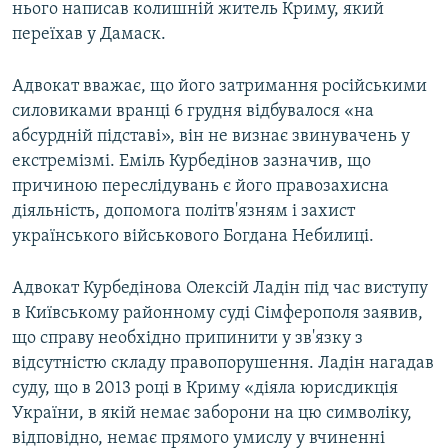
нього написав колишній житель Криму, який
переїхав у Дамаск.
Адвокат вважає, що його затримання російськими
силовиками вранці 6 грудня відбувалося «на
абсурдній підставі», він не визнає звинувачень у
екстремізмі. Еміль Курбедінов зазначив, що
причиною переслідувань є його правозахисна
діяльність, допомога політв'язням і захист
українського військового Богдана Небилиці.
Адвокат Курбедінова Олексій Ладін під час виступу
в Київському районному суді Сімферополя заявив,
що справу необхідно припинити у зв'язку з
відсутністю складу правопорушення. Ладін нагадав
суду, що в 2013 році в Криму «діяла юрисдикція
України, в якій немає заборони на цю символіку,
відповідно, немає прямого умислу у вчиненні