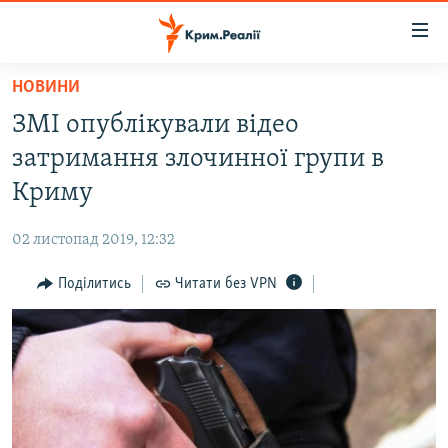
Доступність
посилання
Перейти
НОВИНИ
до
НОВИНИ
ЗМІ опублікували відео
основного
ВОДА.КРИМ
матеріалу
затримання злочинної групи в
ВІДЕО ТА ФОТО
Перейти
Криму
до
ПОЛІТИКА
основної
02 листопад 2019, 12:32
БЛОГИ
навігації
Перейти
Поділитись
Читати без VPN
ПОГЛЯД
до
ІНТЕРВ'Ю
пошуку
ВСЕ ЗА ДЕНЬ
СПЕЦПРОЕКТИ
ЯК ОБІЙТИ БЛОКУВАННЯ
ДЕПОРТАЦІЯ