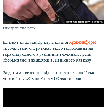
ВІДЕОУРОКИ «ELIFBE»
Русский
СВІДЧЕННЯ ОКУПАЦІЇ
Qırımtatar
УКРАЇНСЬКА ПРОБЛЕМА КРИМУ
Ілюстраційне фото
ДОЛУЧАЙСЯ!
ІНФОГРАФІКА
Близьке до влади Криму видання
Крыминформ
опублікувало оперативне відео затримання на
Усі сайти RFE/RL
гарячому одного з учасників злочинної групи,
сформованої вихідцями з Північного Кавказу.
За даними видання, відео отримане з російського
управління ФСБ по Криму і Севастополю.