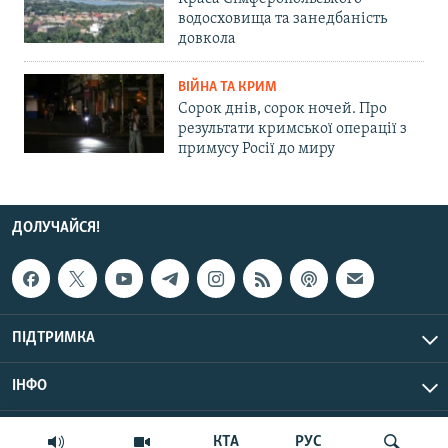
водосховища та занедбаність
довкола
ВІЙНА ТА КРИМ
Сорок днів, сорок ночей. Про
результати кримської операції з
примусу Росії до миру
ДОЛУЧАЙСЯ!
ПІДТРИМКА
ІНФО
© Крим.Реалії, 2026 | Усі права застережено.
КТА
РУС