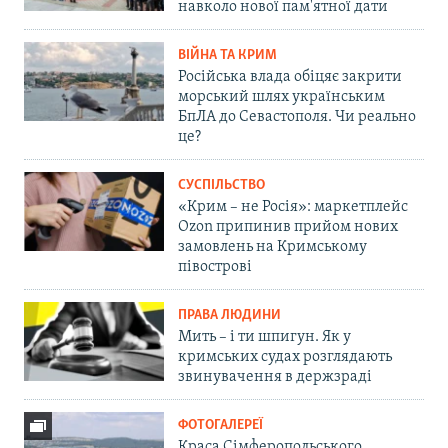
навколо нової пам'ятної дати
ВІЙНА ТА КРИМ
Російська влада обіцяє закрити
морський шлях українським
БпЛА до Севастополя. Чи реально
це?
СУСПІЛЬСТВО
«Крим – не Росія»: маркетплейс
Ozon припинив прийом нових
замовлень на Кримському
півострові
ПРАВА ЛЮДИНИ
Мить – і ти шпигун. Як у
кримських судах розглядають
звинувачення в держзраді
ФОТОГАЛЕРЕЇ
Краса Сімферопольського