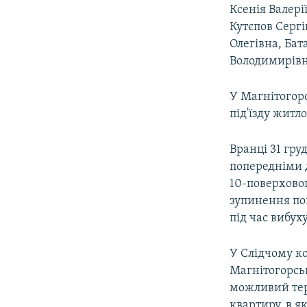
Ксенія Валер
Кутєпов Сергі
Олегівна, Бат
Володимирівн
У Магнітогорс
під'їзду житл
Вранці 31 гру
попередніми д
10-поверховог
зупинення пош
під час вибуху
У Слідчому ко
Магнітогорськ
можливий тер
квартиру, в я