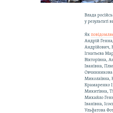
Влада російс
у результаті 
Як
повідомля
Андрій Генна
Андрійович, 
Ігнатьєва Мар
Вікторівна, А
Іванівна, Плю
Овчинникова 
Миколаївна, 
Крамаренко Іг
Микитівна, Ті
Михайло Ген
Іванівна, Іс
Ульфатова Фо