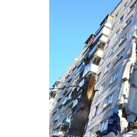
ВІДЕОУРОКИ «ELIFBE»
СВІДЧЕННЯ ОКУПАЦІЇ
УКРАЇНСЬКА ПРОБЛЕМА КРИМУ
ІНФОГРАФІКА