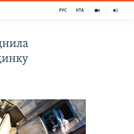
РУС
КТА
днила
динку