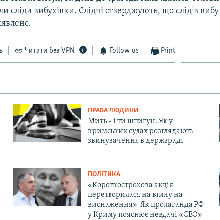
и сліди вибухівки. Слідчі стверджують, що слідів виб
иявлено.
ь
Читати без VPN
Follow us
Print
ПРАВА ЛЮДИНИ
Мить – і ти шпигун. Як у
кримських судах розглядають
звинувачення в держзраді
ПОЛІТИКА
«Короткострокова акція
перетворилася на війну на
виснаження»: Як пропаганда РФ
у Криму пояснює невдачі «СВО»