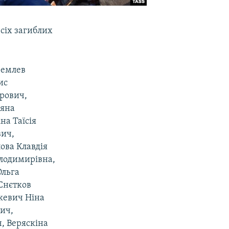
сіх загиблих
ремлев
ис
рович,
ляна
на Таїсія
вич,
ова Клавдія
олодимирівна,
Ольга
 Снєтков
кевич Ніна
ич,
, Веряскіна