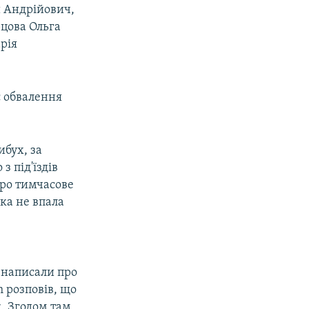
й Андрійович,
рцова Ольга
рія
с обвалення
ибух, за
з під'їздів
про тимчасове
ка не впала
 написали про
 розповів, що
к. Згодом там