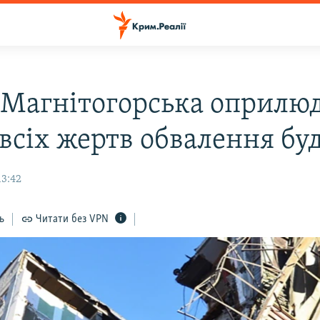
 Магнітогорська оприлю
 всіх жертв обвалення бу
13:42
ь
Читати без VPN