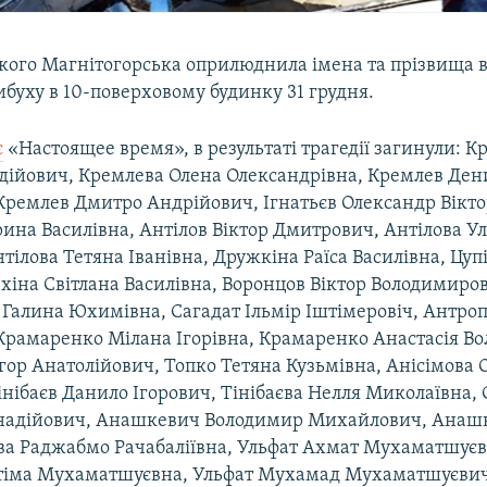
ького Магнітогорська оприлюднила імена та прізвища в
вибуху в 10-поверховому будинку 31 грудня.
є
«Настоящее время», в результаті трагедії загинули: К
дійович, Кремлева Олена Олександрівна, Кремлев Ден
Кремлев Дмитро Андрійович, Ігнатьєв Олександр Вікто
ина Василівна, Антілов Віктор Дмитрович, Антілова У
нтілова Тетяна Іванівна, Дружкіна Раїса Василівна, Цупі
хіна Світлана Василівна, Воронцов Віктор Володимиро
Галина Юхимівна, Сагадат Ільмір Іштімеровіч, Антроп
Крамаренко Мілана Ігорівна, Крамаренко Анастасія В
ор Анатолійович, Топко Тетяна Кузьмівна, Анісімова 
нібаєв Данило Ігорович, Тінібаєва Нелля Миколаївна,
надійович, Анашкевич Володимир Михайлович, Анаш
оєва Раджабмо Рачабаліївна, Ульфат Ахмат Мухаматшуєв
тіма Мухаматшуєвна, Ульфат Мухамад Мухаматшуєвич