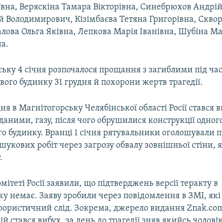
іївна, Веряскіна Тамара Вікторівна, Синебрюхов Андрі
й Володимирович, Кізімбаєва Тетяна Григорівна, Скво
алова Ольга Яківна, Лепкова Марія Іванівна, Шубіна Ма
а.
ьку 4 сiчня розпочалося прощання з загиблими під ча
ового будинку 31 грудня й похорони жертв трагедії.
дня в Магнітогорську Челябінської області Росії стався в
аними, газу, після чого обрушилися конструкції одного 
о будинку. Вранці 1 січня рятувальники оголошували 
укових робіт через загрозу обвалу зовнішньої стіни, я
.
мітеті Росії заявили, що підтверджень версії теракту в
у немає. Заяву зробили через повідомлення в ЗМІ, які
ористичний слід. Зокрема, джерело видання Znak.com
кій стався вибух, за день до трагедії зняв якийсь чолові