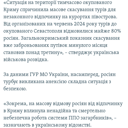
«Ситуація на території тимчасово окупованого
ВІДЕОУРОКИ «ELIFBE»
Криму спричинила масове скасування турів для
Русский
СВІДЧЕННЯ ОКУПАЦІЇ
незаконного відпочинку на курортах півострова.
Qırımtatar
Від організованих на червень 2024 року турів до
УКРАЇНСЬКА ПРОБЛЕМА КРИМУ
окупованого Севастополя відмовилися майже 80%
ДОЛУЧАЙСЯ!
ІНФОГРАФІКА
росіян. Загальнокримський показник скасування
вже заброньованих путівок минулого місяця
становив понад третину», – стверджує українська
військова розвідка.
Усі сайти RFE/RL
За даними ГУР МО України, насамперед, росіян
турбує викликана анексією складна ситуація з
безпекою.
«Зокрема, на масову відмову росіян від відпочинку
в Криму вплинула ненадійна та смертельно
небезпечна робота системи ППО загарбників», –
зазначають в українському відомстві.