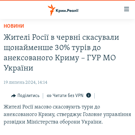
Доступність
посилання
Перейти
НОВИНИ
до
НОВИНИ
Жителі Росії в червні скасували
основного
ВОДА.КРИМ
матеріалу
щонайменше 30% турів до
ВІДЕО ТА ФОТО
Перейти
анексованого Криму – ГУР МО
до
ПОЛІТИКА
України
основної
БЛОГИ
навігації
19 липень 2024, 14:14
Перейти
ПОГЛЯД
до
Поділитись
Читати без VPN
ІНТЕРВ'Ю
пошуку
Жителі Росії масово скасовують тури до
ВСЕ ЗА ДЕНЬ
анексованого Криму, стверджує Головне управління
СПЕЦПРОЕКТИ
розвідки Міністерства оборони України.
ЯК ОБІЙТИ БЛОКУВАННЯ
ДЕПОРТАЦІЯ