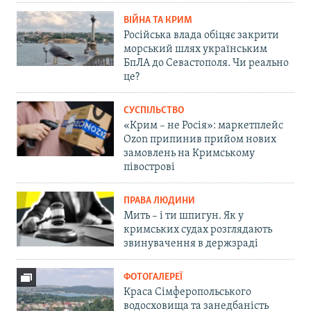
ВІЙНА ТА КРИМ
Російська влада обіцяє закрити
морський шлях українським
БпЛА до Севастополя. Чи реально
це?
СУСПІЛЬСТВО
«Крим – не Росія»: маркетплейс
Ozon припинив прийом нових
замовлень на Кримському
півострові
ПРАВА ЛЮДИНИ
Мить – і ти шпигун. Як у
кримських судах розглядають
звинувачення в держзраді
ФОТОГАЛЕРЕЇ
Краса Сімферопольського
водосховища та занедбаність