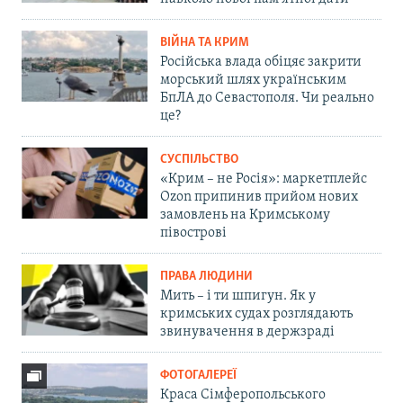
ВІЙНА ТА КРИМ
Російська влада обіцяє закрити
морський шлях українським
БпЛА до Севастополя. Чи реально
це?
СУСПІЛЬСТВО
«Крим – не Росія»: маркетплейс
Ozon припинив прийом нових
замовлень на Кримському
півострові
ПРАВА ЛЮДИНИ
Мить – і ти шпигун. Як у
кримських судах розглядають
звинувачення в держзраді
ФОТОГАЛЕРЕЇ
Краса Сімферопольського