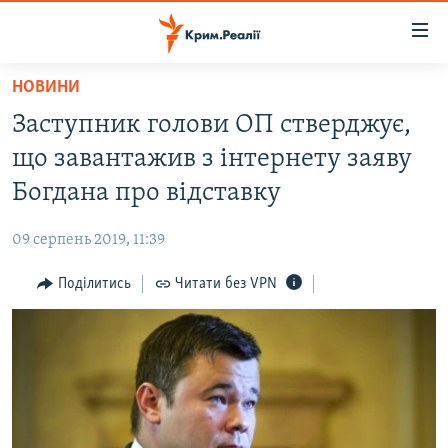
Доступність
посилання
Перейти
НОВИНИ
до
НОВИНИ
Заступник голови ОП стверджує,
основного
ВОДА.КРИМ
матеріалу
що завантажив з інтернету заяву
ВІДЕО ТА ФОТО
Перейти
Богдана про відставку
до
ПОЛІТИКА
основної
09 серпень 2019, 11:39
БЛОГИ
навігації
Перейти
Поділитись
Читати без VPN
ПОГЛЯД
до
ІНТЕРВ'Ю
пошуку
ВСЕ ЗА ДЕНЬ
СПЕЦПРОЕКТИ
ЯК ОБІЙТИ БЛОКУВАННЯ
ДЕПОРТАЦІЯ