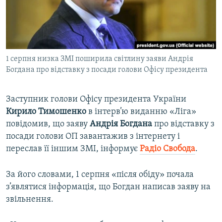
ВІДЕОУРОКИ «ELIFBE»
Русский
СВІДЧЕННЯ ОКУПАЦІЇ
Qırımtatar
УКРАЇНСЬКА ПРОБЛЕМА КРИМУ
1 серпня низка ЗМІ поширила світлину заяви Андрія
ДОЛУЧАЙСЯ!
ІНФОГРАФІКА
Богдана про відставку з посади голови Офісу президента
Заступник голови Офісу президента України
Усі сайти RFE/RL
Кирило
Тимошенко
в інтерв’ю виданню «Ліга»
повідомив, що заяву
Андрія
Богдана
про відставку з
посади голови ОП завантажив з інтернету і
переслав її іншим ЗМІ, інформує
Радіо Свобода
.
За його словами, 1 серпня «після обіду» почала
з’являтися інформація, що Богдан написав заяву на
звільнення.