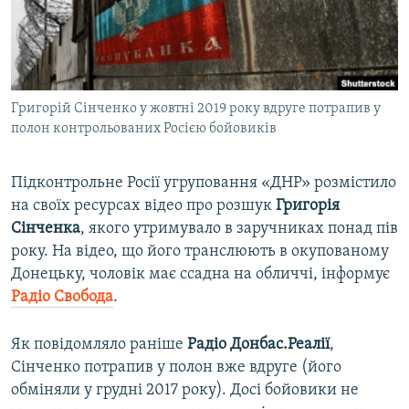
ВІДЕОУРОКИ «ELIFBE»
Русский
СВІДЧЕННЯ ОКУПАЦІЇ
Qırımtatar
УКРАЇНСЬКА ПРОБЛЕМА КРИМУ
Григорій Сінченко у жовтні 2019 року вдруге потрапив у
ДОЛУЧАЙСЯ!
ІНФОГРАФІКА
полон контрольованих Росією бойовиків
Підконтрольне Росії угруповання «ДНР» розмістило
Усі сайти RFE/RL
на своїх ресурсах відео про розшук
Григорія
Сінченка
, якого утримувало в заручниках понад пів
року. На відео, що його транслюють в окупованому
Донецьку, чоловік має ссадна на обличчі, інформує
Радіо Свобода
.
Як повідомляло раніше
Радіо Донбас.Реалії
,
Сінченко потрапив у полон вже вдруге (його
обміняли у грудні 2017 року). Досі бойовики не