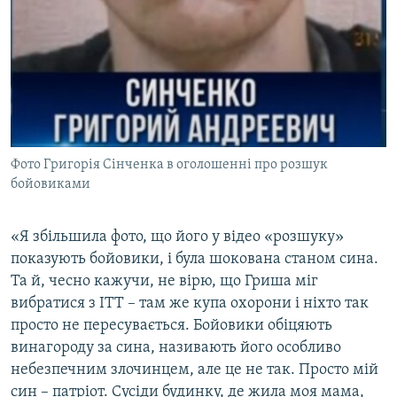
Фото Григорія Сінченка в оголошенні про розшук
бойовиками
«Я збільшила фото, що його у відео «розшуку»
показують бойовики, і була шокована станом сина.
Та й, чесно кажучи, не вірю, що Гриша міг
вибратися з ІТТ – там же купа охорони і ніхто так
просто не пересувається. Бойовики обіцяють
винагороду за сина, називають його особливо
небезпечним злочинцем, але це не так. Просто мій
син – патріот. Сусіди будинку, де жила моя мама,