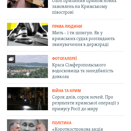
Ozon припинив прийом нових
замовлень на Кримському
півострові
ПРАВА ЛЮДИНИ
Мить – і ти шпигун. Як у
кримських судах розглядають
звинувачення в держзраді
ФОТОГАЛЕРЕЇ
Краса Сімферопольського
водосховища та занедбаність
довкола
ВІЙНА ТА КРИМ
Сорок днів, сорок ночей. Про
результати кримської операції з
примусу Росії до миру
ПОЛІТИКА
«Короткострокова акція