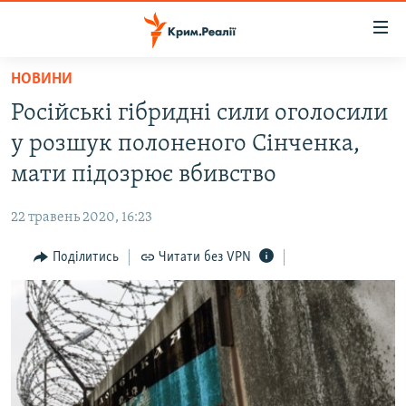
Доступність
посилання
Перейти
НОВИНИ
до
НОВИНИ
Російські гібридні сили оголосили
основного
ВОДА.КРИМ
матеріалу
у розшук полоненого Сінченка,
ВІДЕО ТА ФОТО
Перейти
мати підозрює вбивство
до
ПОЛІТИКА
основної
22 травень 2020, 16:23
БЛОГИ
навігації
Перейти
Поділитись
Читати без VPN
ПОГЛЯД
до
ІНТЕРВ'Ю
пошуку
ВСЕ ЗА ДЕНЬ
СПЕЦПРОЕКТИ
ЯК ОБІЙТИ БЛОКУВАННЯ
ДЕПОРТАЦІЯ