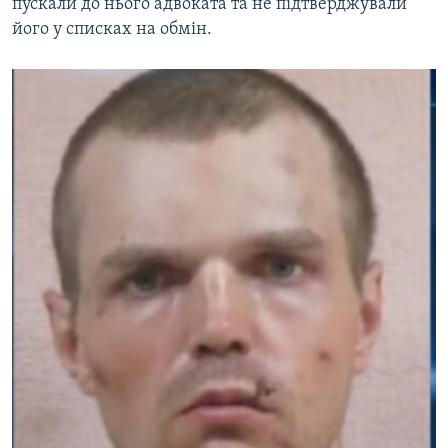
пускали до нього адвоката та не підтверджували
його у списках на обмін.