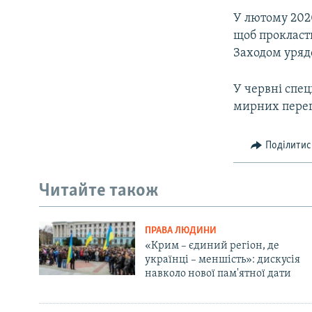
У лютому 2020
щоб прокласт
Заходом урядо
У червні спе
мирних перег
Поділитис
Читайте також
ПРАВА ЛЮДИНИ
«Крим – єдиний регіон, де
українці – меншість»: дискусія
навколо нової пам'ятної дати