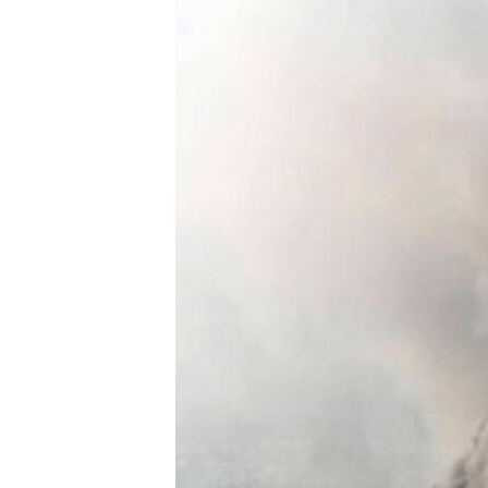
ВІДЕОУРОКИ «ELIFBE»
СВІДЧЕННЯ ОКУПАЦІЇ
УКРАЇНСЬКА ПРОБЛЕМА КРИМУ
ІНФОГРАФІКА