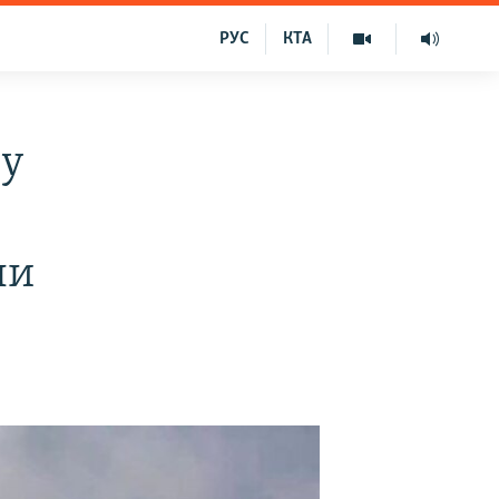
РУС
КТА
 у
ли