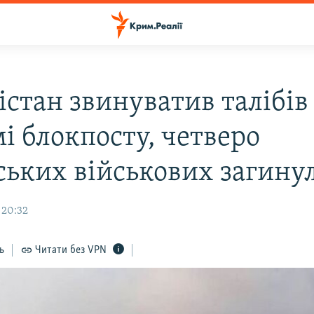
стан звинуватив талібів
і блокпосту, четверо
ських військових загину
 20:32
ь
Читати без VPN