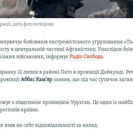
рації, дата фото невідома
инувачує бойовиків екстремістського угруповання «Та
сту в центральній частині Афганістану. Унаслідок бої
нських військових, інформує
Радіо Свобода
.
зранку 12 липня в районі Пато в провінції Дайкунді. Р
провінції
Аббас Кам’яр
заявив, що під час сутичок загин
жує з південною провінцією Урузґан. Це один із найб
регіонів країни.
не взяв на себе відповідальності за напад.