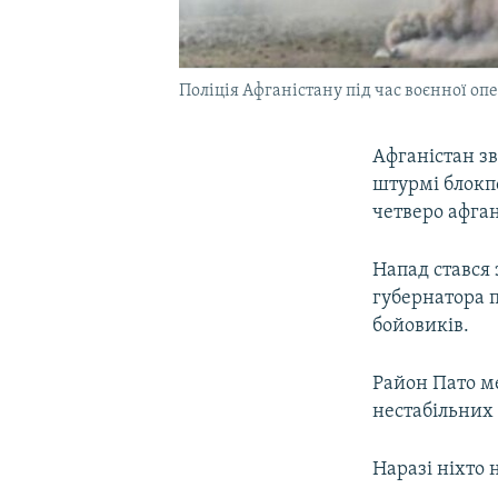
Поліція Афганістану під час воєнної опе
Афганістан зв
штурмі блокпо
четверо афга
Напад стався 
губернатора 
бойовиків.
Район Пато ме
нестабільних 
Наразі ніхто 