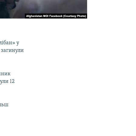
лібан» у
в загинули
ечник
ули 12
ільш