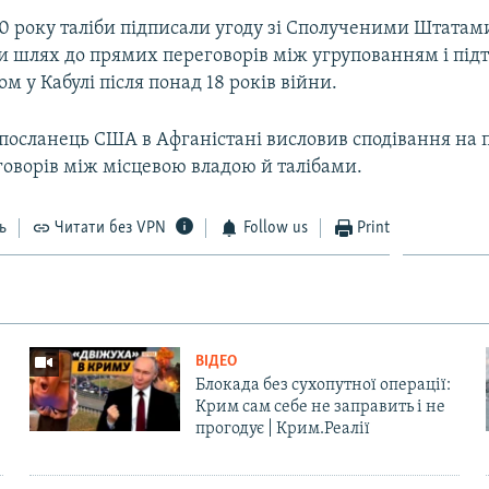
 року таліби підписали угоду зі Сполученими Штатами
и шлях до прямих переговорів між угрупованням і пі
м у Кабулі після понад 18 років війни.
цпосланець США в Афганістані висловив сподівання на 
оворів між місцевою владою й талібами.
ь
Читати без VPN
Follow us
Print
ВІДЕО
Блокада без сухопутної операції:
Крим сам себе не заправить і не
прогодує | Крим.Реалії