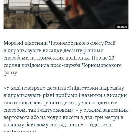
ВІДЕОУРОКИ «ELIFBE»
Русский
СВІДЧЕННЯ ОКУПАЦІЇ
Qırımtatar
УКРАЇНСЬКА ПРОБЛЕМА КРИМУ
ДОЛУЧАЙСЯ!
ІНФОГРАФІКА
Морські піхотинці Чорноморського флоту Росії
відпрацьовують висадку десанту різними
способами на кримських полігонах. Про це 23
Усі сайти RFE/RL
серпня повідомила прес-служба Чорноморського
флоту.
«У ході повітряно-десантної підготовки підрозділу
відпрацьовують різні прийоми і навички з висадки
тактичного повітряного десанту як посадочним
способом, так і «штурмовим» – у режимі зависання
вертольота або на ходу з висоти в два-три метри в
повному бойовому спорядженні», – йдеться в