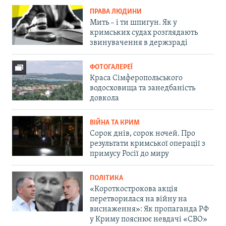
ПРАВА ЛЮДИНИ
Мить – і ти шпигун. Як у
кримських судах розглядають
звинувачення в держзраді
ФОТОГАЛЕРЕЇ
Краса Сімферопольського
водосховища та занедбаність
довкола
ВІЙНА ТА КРИМ
Сорок днів, сорок ночей. Про
результати кримської операції з
примусу Росії до миру
ПОЛІТИКА
«Короткострокова акція
перетворилася на війну на
виснаження»: Як пропаганда РФ
у Криму пояснює невдачі «СВО»