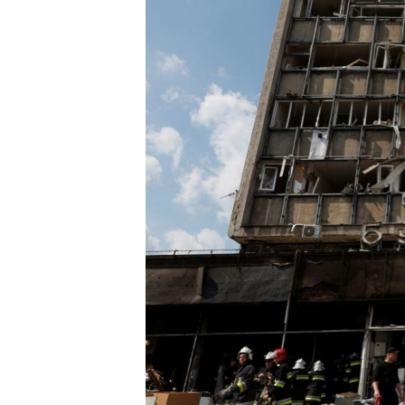
ВІДЕОУРОКИ «ELIFBE»
СВІДЧЕННЯ ОКУПАЦІЇ
УКРАЇНСЬКА ПРОБЛЕМА КРИМУ
ІНФОГРАФІКА