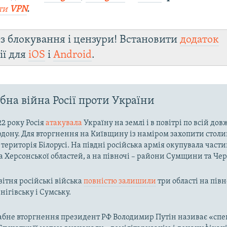
ти
VPN
.
з блокування і цензури! Встановити
додаток
ії для
iOS
і
Android
.
на війна Росії проти України
22 року Росія
атакувала
Україну на землі і в повітрі по всій до
рдону. Для вторгнення на Київщину із наміром захопити столи
територія Білорусі. На півдні російська армія окупувала част
та Херсонської областей, а на півночі – райони Сумщини та Че
вітня російські війська
повністю залишили
три області на півн
нігівську і Сумську.
бне вторгнення президент РФ Володимир Путін називає «спе