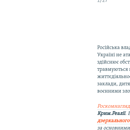
1/27
Російська вла
Україні не ат
здійснює обст
травмуються ц
життєдіяльнос
заклади, дитя
воєнними зл
Роскомнагляд
Крим.Реалії
.
дзеркального
за основними