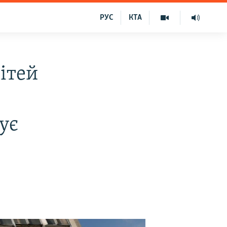
РУС
КТА
дітей
ує