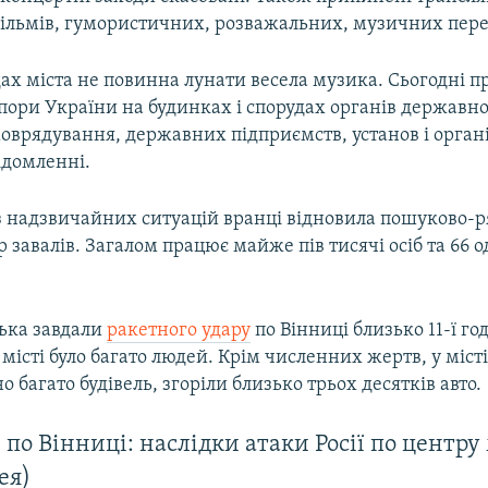
ільмів, гумористичних, розважальних, музичних пере
дах міста не повинна лунати весела музика. Сьогодні 
ори України на будинках і спорудах органів державно
оврядування, державних підприємств, установ і органі
ідомленні.
 надзвичайних ситуацій вранці відновила пошуково-р
ір завалів. Загалом працює майже пів тисячі осіб та 66 
ська завдали
ракетного удару
по Вінниці близько 11-ї го
 місті було багато людей. Крім численних жертв, у міст
 багато будівель, згоріли близько трьох десятків авто.
 по Вінниці: наслідки атаки Росії по центру
ея)