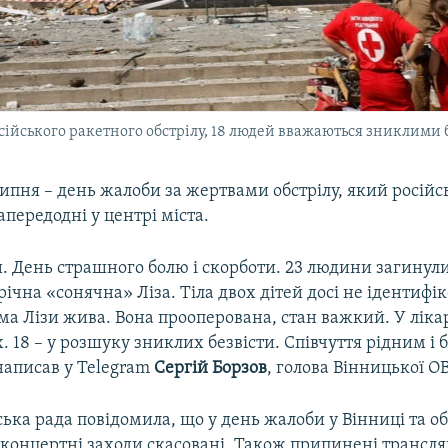
сійського ракетного обстрілу, 18 людей вважаються зниклими 
липня – день жалоби за жертвами обстрілу, який російс
передодні у центрі міста.
 День страшного болю і скорботи. 23 людини загинули,
ічна «сонячна» Ліза. Тіла двох дітей досі не ідентифіков
а Лізи жива. Вона прооперована, стан важкий. У ліка
 18 – у розшуку зниклих безвісти. Співчуття рідним і
написав у Telegram
Сергій Борзов
, голова Вінницької О
ька рада повідомила, що у день жалоби у Вінниці та обл
концертні заходи скасовані. Також припинені трансля