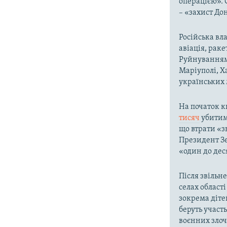
операцією». 
– «захист До
Російська вла
авіація, раке
Руйнування
Маріуполі, Х
українських м
На початок к
тисяч
убитими
що втрати «з
Президент Зе
«один до дес
Після звільне
селах област
зокрема діте
беруть участ
воєнних злоч