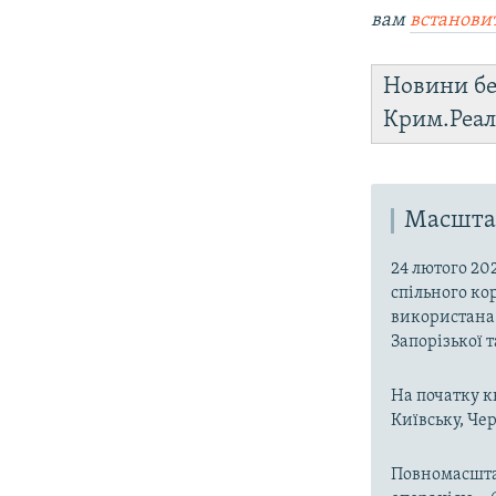
вам
встанови
Новини бе
Крим.Реал
Масштаб
24 лютого 20
спільного ко
використана 
Запорізької 
На початку к
Київську, Чер
Повномасшта