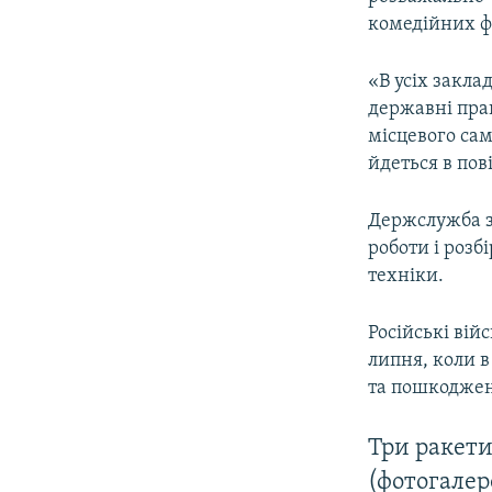
комедійних ф
«В усіх закла
державні прап
місцевого сам
йдеться в пов
Держслужба з
роботи і розб
техніки.
Російські вій
липня, коли в
та пошкоджено
Три ракети
(фотогалер