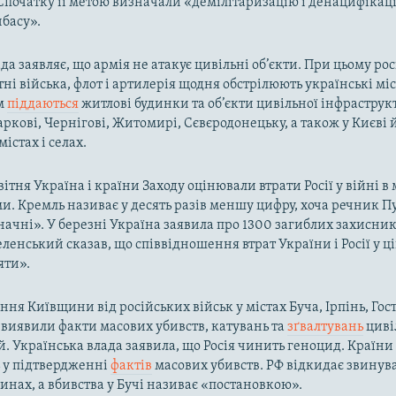
Спочатку її метою визначали «демілітаризацію і денацифікац
нбасу».
да заявляє, що армія не атакує цивільні об’єкти. При цьому ро
тні війська, флот і артилерія щодня обстрілюють українські міс
м
піддаються
житлові будинки та об’єкти цивільної інфраструк
аркові, Чернігові, Житомирі, Сєвєродонецьку, а також у Києві
істах і селах.
вітня Україна і країни Заходу оцінювали втрати Росії у війні 
. Кремль називає у десять разів меншу цифру, хоча речник Пу
начні». У березні Україна заявила про 1300 загиблих захисник
ленський сказав, що співвідношення втрат України і Росії у ці
яти».
ння Київщини від російських військ у містах Буча, Ірпінь, Гос
і виявили факти масових убивств, катувань та
зґвалтувань
циві
й. Українська влада заявила, що Росія чинить геноцид. Країни
ь у підтвердженні
фактів
масових убивств. РФ відкидає звинув
инах, а вбивства у Бучі називає «постановкою».