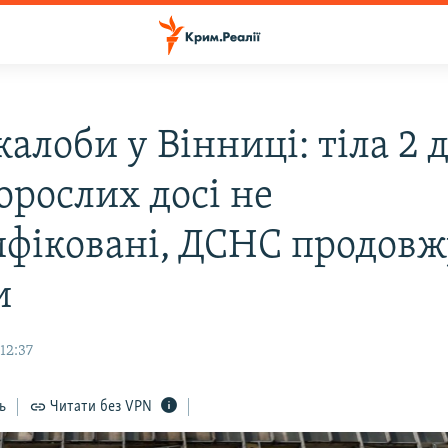
алоби у Вінниці: тіла 2 
дорослих досі не
ифіковані, ДСНС продовж
и
12:37
ь
Читати без VPN