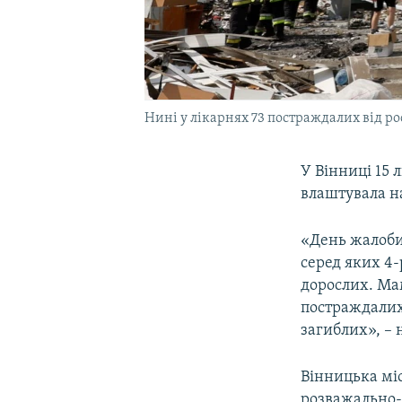
Нині у лікарнях 73 постраждалих від ро
У Вінниці 15 
влаштувала на
«День жалоби.
серед яких 4-р
дорослих. Мам
постраждалих.
загиблих», – 
Вінницька міс
розважально-