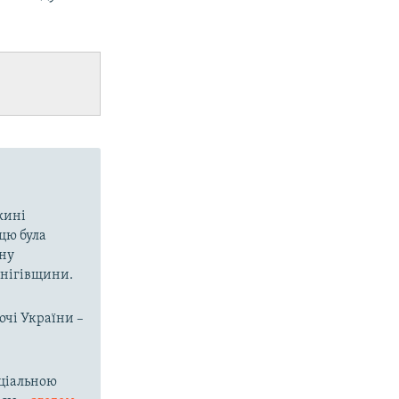
вжині
цю була
ину
рнігівщини.
очі України –
ціальною