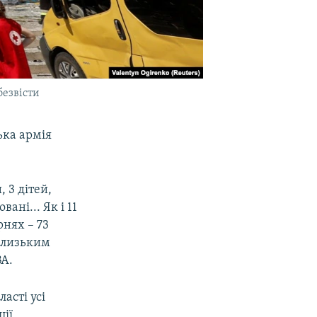
безвісти
ька армія
 3 дітей,
ані... Як і 11
рнях – 73
 близьким
ВА.
асті усі
ції