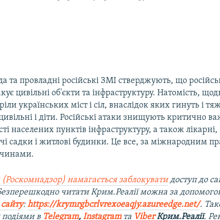
да та провладні російські ЗМІ стверджують, що російсь
акує цивільні об'єкти та інфраструктуру. Натомість, щод
ріли українських міст і сіл, внаслідок яких гинуть і тя
ивільні і діти. Російські атаки знищують критично ва
ті населених пунктів інфраструктуру, а також лікарні,
чі садки і житлові будинки. Це все, за міжнародним пр
очинами.
 (Роскомнадзор) намагається заблокувати
доступ до са
 Безперешкодно читати Крим.Реалії можна за допомог
 сайту
:
https://krymrgbcrlvrexoeaqjy.azureedge.net/
. Та
 подіями в
Telegram
,
Instagram
та
Viber
Крим.Реалії
. Р