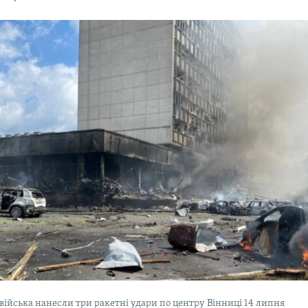
 війська нанесли три ракетні удари по центру Вінниці 14 липня