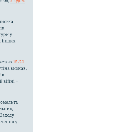
ією»,
згодом
сійська
та.
тури у
 й інших
в межах
15-20
тіна визнав,
ів.
й війні –
томель та
льних,
 Заходу
ачення у