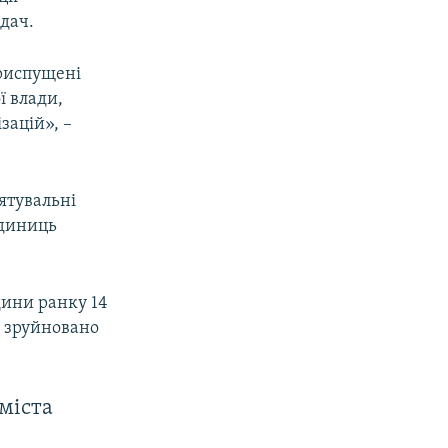
дач.
приспущені
ї влади,
зацій», –
ятувальні
одиниць
дини ранку 14
і зруйновано
 міста