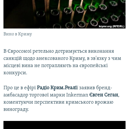
ВІДЕОУРОКИ «ELIFBE»
Русский
СВІДЧЕННЯ ОКУПАЦІЇ
Qırımtatar
УКРАЇНСЬКА ПРОБЛЕМА КРИМУ
Вино в Криму
ДОЛУЧАЙСЯ!
ІНФОГРАФІКА
В Євросоюзі ретельно дотримується виконання
санкцій щодо анексованого Криму, в зв'язку з чим
Усі сайти RFE/RL
місцеві вина не потрапляють на європейські
конкурси.
Про це в ефірі
Радіо Крим.Реалі
ї заявив бренд-
амбасадор торгової марки Inkerman
Євген Сеган
,
коментуючи перспективи кримського врожаю
винограду.