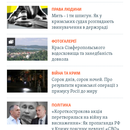
ПРАВА ЛЮДИНИ
Мить – і ти шпигун. Як у
кримських судах розглядають
звинувачення в держзраді
ФОТОГАЛЕРЕЇ
Краса Сімферопольського
водосховища та занедбаність
довкола
ВІЙНА ТА КРИМ
Сорок днів, сорок ночей. Про
результати кримської операції з
примусу Росії до миру
ПОЛІТИКА
«Короткострокова акція
перетворилася на війну на
виснаження»: Як пропаганда РФ
у Криму пояснює невдачі «СВО»