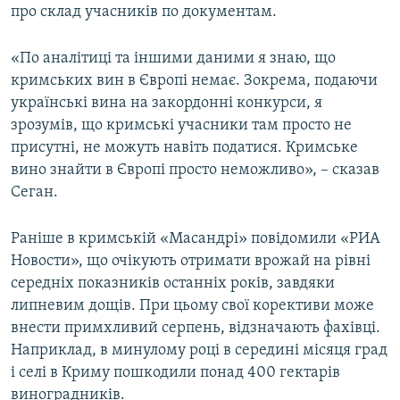
про склад учасників по документам.
«По аналітиці та іншими даними я знаю, що
кримських вин в Європі немає. Зокрема, подаючи
українські вина на закордонні конкурси, я
зрозумів, що кримські учасники там просто не
присутні, не можуть навіть податися. Кримське
вино знайти в Європі просто неможливо», – сказав
Сеган.
Раніше в кримській «Масандрі» повідомили «РИА
Новости», що очікують отримати врожай на рівні
середніх показників останніх років, завдяки
липневим дощів. При цьому свої корективи може
внести примхливий серпень, відзначають фахівці.
Наприклад, в минулому році в середині місяця град
і селі в Криму пошкодили понад 400 гектарів
виноградників.