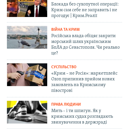
Блокада без сухопутної операції:
Крим сам себе не заправить і не
прогодує | Крим.Реалії
ВІЙНА ТА КРИМ
Російська влада обіцяє закрити
морський шлях українським
БпЛА до Севастополя. Чи реально
це?
СУСПІЛЬСТВО
«Крим – не Росія»: маркетплейс
Ozon припинив прийом нових
замовлень на Кримському
півострові
ПРАВА ЛЮДИНИ
Мить – і ти шпигун. Як у
кримських судах розглядають
звинувачення в держзраді