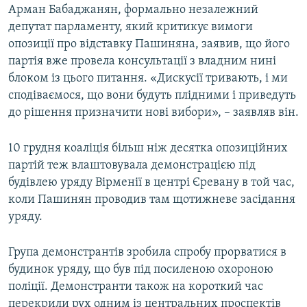
Арман Бабаджанян, формально незалежний
депутат парламенту, який критикує вимоги
опозиції про відставку Пашиняна, заявив, що його
партія вже провела консультації з владним нині
блоком із цього питання. «Дискусії тривають, і ми
сподіваємося, що вони будуть плідними і приведуть
до рішення призначити нові вибори», – заявляв він.
10 грудня коаліція більш ніж десятка опозиційних
партій теж влаштовувала демонстрацією під
будівлею уряду Вірменії в центрі Єревану в той час,
коли Пашинян проводив там щотижневе засідання
уряду.
Група демонстрантів зробила спробу прорватися в
будинок уряду, що був під посиленою охороною
поліції. Демонстранти також на короткий час
перекрили рух одним із центральних проспектів