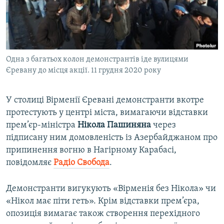
ВІДЕОУРОКИ «ELIFBE»
Русский
СВІДЧЕННЯ ОКУПАЦІЇ
Qırımtatar
УКРАЇНСЬКА ПРОБЛЕМА КРИМУ
Одна з багатьох колон демонстрантів іде вулицями
ДОЛУЧАЙСЯ!
ІНФОГРАФІКА
Єревану до місця акції. 11 грудня 2020 року
У столиці Вірменії Єревані демонстранти вкотре
Усі сайти RFE/RL
протестують у центрі міста, вимагаючи відставки
прем’єр-міністра
Нікола Пашиняна
через
підписану ним домовленість із Азербайджаном про
припинення вогню в Нагірному Карабасі,
повідомляє
Радіо Свобода
.
Демонстранти вигукують «Вірменія без Нікола» чи
«Нікол має піти геть». Крім відставки прем’єра,
опозиція вимагає також створення перехідного