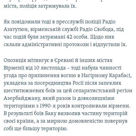
міста, поліція затримувала їх.
Як повідомили тоді в пресслужбі поліції Радіо
Азатутюн, вірменській службі Радіо Свобода, під
час подій були затримані 42 особи. Щодо них
склали адміністративні протоколи і відпустили їх.
Опозиція мітингує в Єревані й інших містах
Вірменії від 10 листопада – тоді набула чинності
угода про припинення вогню в Нагірному Карабасі,
укладена за посередництва Росії після запеклих
шеститижневих боїв за цей сепаратистський регіон
Азербайджану, який разом із довколишніми
територіями з 1990-х років контролювали вірмени.
В результаті боїв Баку визволив частину територій
своєї країни, а за мирною домовленістю повернув
собі ще більшу територію.