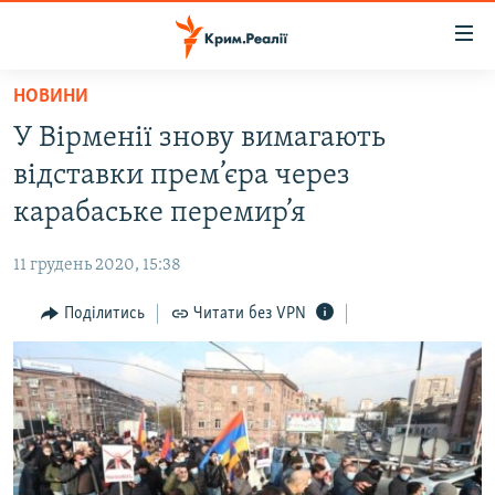
Доступність
посилання
Перейти
НОВИНИ
до
НОВИНИ
У Вірменії знову вимагають
основного
ВОДА.КРИМ
матеріалу
відставки прем’єра через
ВІДЕО ТА ФОТО
Перейти
карабаське перемир’я
до
ПОЛІТИКА
основної
11 грудень 2020, 15:38
БЛОГИ
навігації
Перейти
Поділитись
Читати без VPN
ПОГЛЯД
до
ІНТЕРВ'Ю
пошуку
ВСЕ ЗА ДЕНЬ
СПЕЦПРОЕКТИ
ЯК ОБІЙТИ БЛОКУВАННЯ
ДЕПОРТАЦІЯ