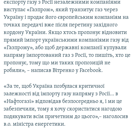
експорту газу з Росії незалежними компаніями
виступає «Газпром», який транзитує газ через
Україну і продає його європейським компаніям на
точках передачі вже після перетину західного
кордону України. Якщо хтось пропонує відновити
прямий імпорт українськими компаніями газу від
«Газпрому», або щоб державні компанії купували
напряму імпортований газ з Росії, то пишіть, хто це
пропонує, тому що ми таких пропозицій не
робили», – написав Вітренко у Facebook.
«За те, щоб Україна позбулася критичної
залежності від імпорту газу напряму з Росії… в
«Нафтогазі» відповідав безпосередньо я, і ми це
забезпечили, тому я хочу скористатися нагодою
подякувати всім причетним до цього»,– наголосив
в.о. міністра енергетики.