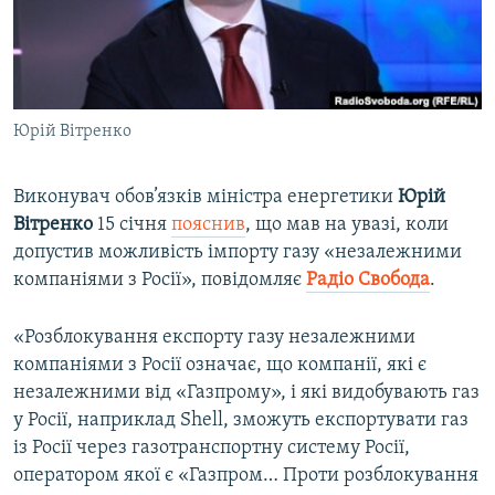
ВІДЕОУРОКИ «ELIFBE»
Русский
СВІДЧЕННЯ ОКУПАЦІЇ
Qırımtatar
УКРАЇНСЬКА ПРОБЛЕМА КРИМУ
Юрій Вітренко
ДОЛУЧАЙСЯ!
ІНФОГРАФІКА
Виконувач обов’язків міністра енергетики
Юрій
Вітренко
15 січня
пояснив
, що мав на увазі, коли
Усі сайти RFE/RL
допустив можливість імпорту газу «незалежними
компаніями з Росії», повідомляє
Радіо Свобода
.
«Розблокування експорту газу незалежними
компаніями з Росії означає, що компанії, які є
незалежними від «Газпрому», і які видобувають газ
у Росії, наприклад Shell, зможуть експортувати газ
із Росії через газотранспортну систему Росії,
оператором якої є «Газпром… Проти розблокування