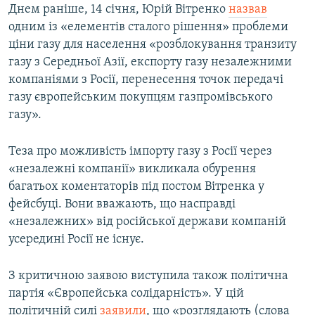
Днем раніше, 14 січня, Юрій Вітренко
назвав
одним із «елементів сталого рішення» проблеми
ціни газу для населення «розблокування транзиту
газу з Середньої Азії, експорту газу незалежними
компаніями з Росії, перенесення точок передачі
газу європейським покупцям газпромівського
газу».
Теза про можливість імпорту газу з Росії через
«незалежні компанії» викликала обурення
багатьох коментаторів під постом Вітренка у
фейсбуці. Вони вважають, що насправді
«незалежних» від російської держави компаній
усередині Росії не існує.
З критичною заявою виступила також політична
партія «Європейська солідарність». У цій
політичній силі
заявили
, що «розглядають (слова