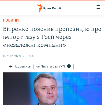
Доступність
посилання
Перейти
НОВИНИ
до
НОВИНИ
Вітренко пояснив пропозицію про
основного
ВОДА.КРИМ
матеріалу
імпорт газу з Росії через
ВІДЕО ТА ФОТО
Перейти
«незалежні компанії»
до
ПОЛІТИКА
основної
15 січень 2021, 15:46
БЛОГИ
навігації
Перейти
Поділитись
Читати без VPN
ПОГЛЯД
до
ІНТЕРВ'Ю
пошуку
ВСЕ ЗА ДЕНЬ
СПЕЦПРОЕКТИ
ЯК ОБІЙТИ БЛОКУВАННЯ
ДЕПОРТАЦІЯ