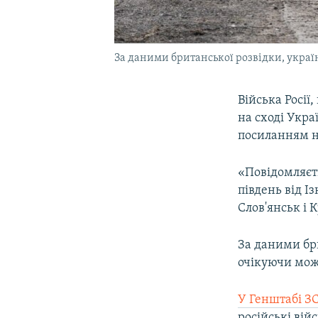
За даними британської розвідки, україн
Війська Росії
на сході Укра
посиланням н
«Повідомляєть
південь від І
Слов'янськ і 
За даними бри
очікуючи можл
У Генштабі З
російські вій