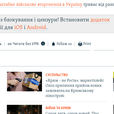
сштабне військове вторгнення в Україну
триває від ран
з блокування і цензури! Встановити
додаток
ії для
iOS
і
Android
.
ь
Читати без VPN
Follow us
Print
СУСПІЛЬСТВО
«Крим – не Росія»: маркетплейс
Ozon припинив прийом нових
замовлень на Кримському
півострові
ВІЙНА ТА КРИМ
Сорок днів, сорок ночей. Про