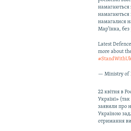
намагаються 
намагаються в
намагалися н
Мар’їнка, без 
Latest Defence
more about th
#StandWithUk
— Ministry o
22 квітня в Ро
Україні» (так
заявили про 
Україною зад
отримання ви