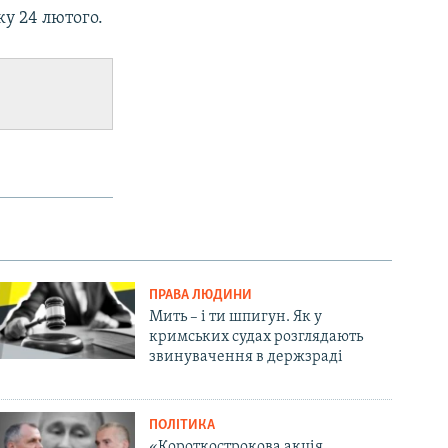
ку 24 лютого.
ПРАВА ЛЮДИНИ
Мить – і ти шпигун. Як у
кримських судах розглядають
звинувачення в держзраді
ПОЛІТИКА
«Короткострокова акція