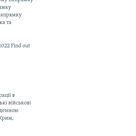
рямку
 напрямку
ка та
 2022 Find out
ації в
ькі військові
вденною
 Крим,