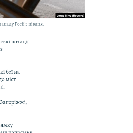
паду Росії з півдня.
ські позиції
 з
кі бої на
до міст
ні.
 Запоріжжі,
рямку
ькому напрямку