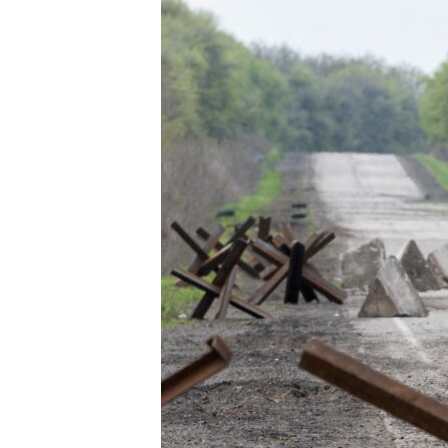
ВІДЕОУРОКИ «ELIFBE»
СВІДЧЕННЯ ОКУПАЦІЇ
УКРАЇНСЬКА ПРОБЛЕМА КРИМУ
ІНФОГРАФІКА