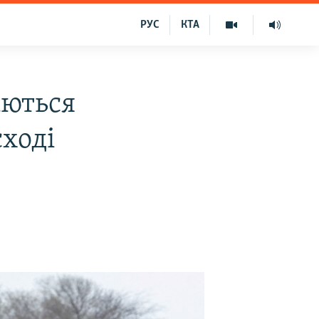
РУС
КТА
аються
сході