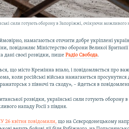
ські сили готують оборону в Запоріжжі, очікуючи можливого на
, ймовірно, намагаються оточити добре укріплені україн
їни, повідомляє Міністерство оборони Великої Британії
а дані своєї розвідки, пише
Радіо Свобода
.
ся, що місто Кремінна впало, і повідомляється про важ
зюма, коли російські війська намагаються просунутися 
Краматорськ з півночі та сходу», – йдеться в повідомлен
танської розвідки, українські сили готують оборону в
ивого нападу Росії з півдня.
СУ 26 квітня повідомили,
що на Сєвєродонецькому нап
ськові ведуть бойові дії біля Рубіжного, на Попаснянс