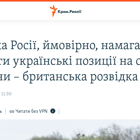
а Росії, ймовірно, намаг
и українські позиції на 
ни – британська розвідка
 11:30
ь
Читати без VPN