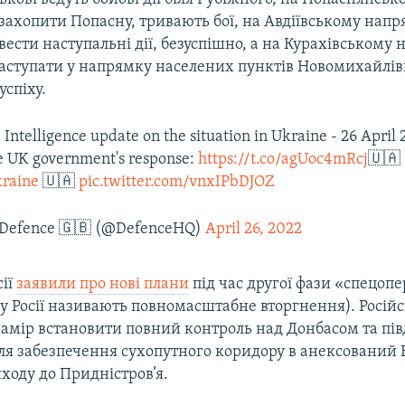
захопити Попасну, тривають бої, на Авдіївському нап
ести наступальні дії, безуспішно, а на Курахівському
аступати у напрямку населених пунктів Новомихайлів
успіху.
 Intelligence update on the situation in Ukraine - 26 April
e UK government's response:
https://t.co/agUoc4mRcj
🇺🇦
raine
🇺🇦
pic.twitter.com/vnxIPbDJOZ
f Defence 🇬🇧 (@DefenceHQ)
April 26, 2022
сії
заявили про нові плани
під час другої фази «спецопер
 у Росії називають повномасштабне вторгнення). Російс
намір встановити повний контроль над Донбасом та пі
ля забезпечення сухопутного коридору в анексований
ходу до Придністров’я.