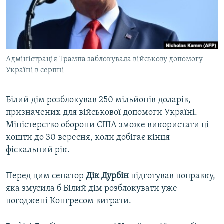
ВІДЕОУРОКИ «ELIFBE»
Русский
СВІДЧЕННЯ ОКУПАЦІЇ
Qırımtatar
УКРАЇНСЬКА ПРОБЛЕМА КРИМУ
Адміністрація Трампа заблокувала військову допомогу
ДОЛУЧАЙСЯ!
ІНФОГРАФІКА
Україні в серпні
Білий дім розблокував 250 мільйонів доларів,
Усі сайти RFE/RL
призначених для військової допомоги Україні.
Міністерство оборони США зможе використати ці
кошти до 30 вересня, коли добігає кінця
фіскальний рік.
Перед цим сенатор
Дік Дурбін
підготував поправку,
яка змусила б Білий дім розблокувати уже
погоджені Конгресом витрати.