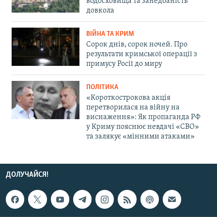
водосховища та занедбаність
довкола
ВІЙНА ТА КРИМ
Сорок днів, сорок ночей. Про
результати кримської операції з
примусу Росії до миру
ПОЛІТИКА
«Короткострокова акція
перетворилася на війну на
виснаження»: Як пропаганда РФ
у Криму пояснює невдачі «СВО»
та залякує «мінними атаками»
ДОЛУЧАЙСЯ!