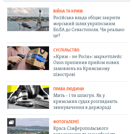
ВІЙНА ТА КРИМ
Російська влада обіцяє закрити
морський шлях українським
БпЛА до Севастополя. Чи реально
це?
СУСПІЛЬСТВО
«Крим – не Росія»: маркетплейс
Ozon припинив прийом нових
замовлень на Кримському
півострові
ПРАВА ЛЮДИНИ
Мить – і ти шпигун. Як у
кримських судах розглядають
звинувачення в держзраді
ФОТОГАЛЕРЕЇ
Краса Сімферопольського