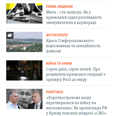
ПРАВА ЛЮДИНИ
Мить – і ти шпигун. Як у
кримських судах розглядають
звинувачення в держзраді
ФОТОГАЛЕРЕЇ
Краса Сімферопольського
водосховища та занедбаність
довкола
ВІЙНА ТА КРИМ
Сорок днів, сорок ночей. Про
результати кримської операції з
примусу Росії до миру
ПОЛІТИКА
«Короткострокова акція
перетворилася на війну на
виснаження»: Як пропаганда РФ
у Криму пояснює невдачі «СВО»