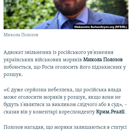
ВІДЕОУРОКИ «ELIFBE»
Русский
СВІДЧЕННЯ ОКУПАЦІЇ
Qırımtatar
УКРАЇНСЬКА ПРОБЛЕМА КРИМУ
Микола Полозов
ДОЛУЧАЙСЯ!
ІНФОГРАФІКА
Адвокат звільнених із російського ув'язнення
українських військових моряків
Микола Полозов
Усі сайти RFE/RL
побоюється, що Росія оголосить його підзахисних у
розшук.
«Є дуже серйозна небезпека, що російська влада
може оголосити моряків у розшук, якщо вони не
будуть з'являтися за викликом слідчого або в суд», –
сказав він у коментарі кореспонденту
Крим.Реалії
.
Полозов нагадав, що моряки залишаються в статусі