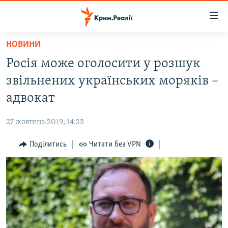
Доступність
посилання
Перейти
НОВИНИ
до
НОВИНИ
Росія може оголосити у розшук
основного
ВОДА.КРИМ
матеріалу
звільнених українських моряків –
ВІДЕО ТА ФОТО
Перейти
адвокат
до
ПОЛІТИКА
основної
27 жовтень 2019, 14:23
БЛОГИ
навігації
Перейти
Поділитись
Читати без VPN
ПОГЛЯД
до
ІНТЕРВ'Ю
пошуку
ВСЕ ЗА ДЕНЬ
СПЕЦПРОЕКТИ
ЯК ОБІЙТИ БЛОКУВАННЯ
ДЕПОРТАЦІЯ