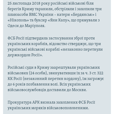
25 листопада 2018 року російські військові біля
берегів Криму таранили, обстріляли і захопили три
плавзасоби ВМС України – катери «Бердянськ» і
«Нікополь» та буксир «Яни Капу», що прямували з
Одеси до Маріуполя.
ФСБ Росії підтвердила застосування зброї проти
українських кораблів, відомство стверджує, що три
українські військові кораблі «незаконно перетнули
держкордон Росії».
Російські суди в Криму заарештували українських
військових (24 особи), звинувативши їх за ч. 3 ст. 322
КК Росії (незаконний перетин кордону), їм загрожує
до 6 років позбавлення волі. Всіх українських
військовослужбовців доставили до Москви.
Прокуратура АРК визнала захоплених ФСБ Росії
українських моряків військовополоненими.