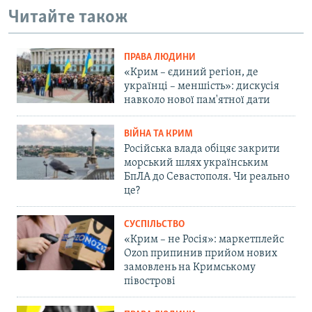
Читайте також
ПРАВА ЛЮДИНИ
«Крим – єдиний регіон, де
українці – меншість»: дискусія
навколо нової пам'ятної дати
ВІЙНА ТА КРИМ
Російська влада обіцяє закрити
морський шлях українським
БпЛА до Севастополя. Чи реально
це?
СУСПІЛЬСТВО
«Крим – не Росія»: маркетплейс
Ozon припинив прийом нових
замовлень на Кримському
півострові