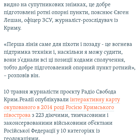
видно на супутникових знімках, це добре
підготовлені ротні опорні пункти, пояснює Євген
Лешан, офіцер ЗСУ, журналіст-розслідувач із
Криму.
«Перша лінія саме для піхоти і позаду - це вогнева
підтримка техніки і, наскільки я можу судити,
вони з'єднали всі ці позиції ходами сполучення,
тобто добре підготовлений опорний пункт ротний»,
– розповів він.
10 травня журналісти проєкту Радіо Свобода
Крим.Реалії опублікували
інтерактивну карту
окупованого в 2014 році Росією Кримського
півострова
з 223 діючими, тимчасовими і
законсервованими військовими об’єктами
Російської Федерації у 10 категоріях із
геолокаціями.