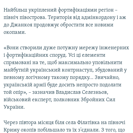
ВІДЕОУРОКИ «ELIFBE»
Найбільш укріплений фортифікаціями регіон –
Русский
СВІДЧЕННЯ ОКУПАЦІЇ
північ півострова. Територія від адмінкордону і аж
Qırımtatar
до Джанкоя продовжує обростати все новими
УКРАЇНСЬКА ПРОБЛЕМА КРИМУ
окопами.
ДОЛУЧАЙСЯ!
ІНФОГРАФІКА
«Вони створили дуже потужну мережу інженерних
і фортифікаційних споруд. Усі ці елементи
спрямовані на те, щоб максимально уповільнити
Усі сайти RFE/RL
майбутній український контрнаступ, збудований у
певному логічному такому порядку... Звичайно,
українській армії буде досить непросто подолати
той опір», – зазначив Владислав Селезньов,
військовий експерт, полковник Збройних Сил
України.
Через півтора місяця біля села Філатівка на півночі
Криму окопів побільшало та їх з'єднали. З того, що