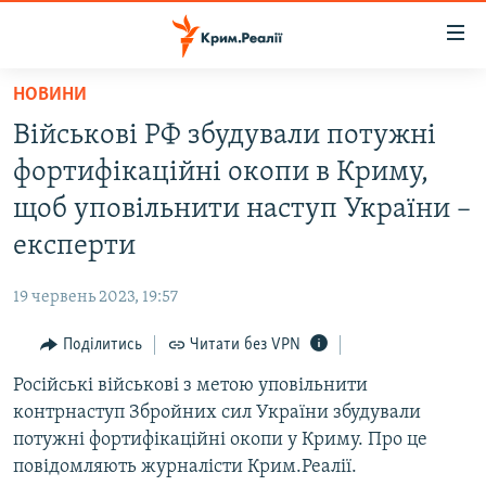
Доступність
посилання
Перейти
НОВИНИ
до
НОВИНИ
Військові РФ збудували потужні
основного
ВОДА.КРИМ
матеріалу
фортифікаційні окопи в Криму,
ВІДЕО ТА ФОТО
Перейти
щоб уповільнити наступ України –
до
ПОЛІТИКА
експерти
основної
БЛОГИ
навігації
19 червень 2023, 19:57
Перейти
ПОГЛЯД
до
Поділитись
Читати без VPN
ІНТЕРВ'Ю
пошуку
Російські військові з метою уповільнити
ВСЕ ЗА ДЕНЬ
контрнаступ Збройних сил України збудували
СПЕЦПРОЕКТИ
потужні фортифікаційні окопи у Криму. Про це
повідомляють журналісти Крим.Реалії.
ЯК ОБІЙТИ БЛОКУВАННЯ
ДЕПОРТАЦІЯ