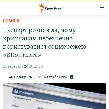
Доступність
посилання
Перейти
НОВИНИ
до
НОВИНИ
Експерт розповіла, чому
основного
ВОДА.КРИМ
матеріалу
кримчанам небезпечно
ВІДЕО ТА ФОТО
Перейти
користуватися соцмережею
до
ПОЛІТИКА
«ВКонтакте»
основної
БЛОГИ
навігації
24 вересень 2018, 22:50
Перейти
ПОГЛЯД
до
Поділитись
Читати без VPN
ІНТЕРВ'Ю
пошуку
ВСЕ ЗА ДЕНЬ
СПЕЦПРОЕКТИ
ЯК ОБІЙТИ БЛОКУВАННЯ
ДЕПОРТАЦІЯ