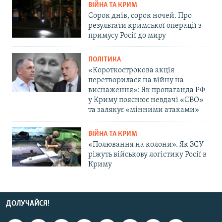
ВІЙНА ТА КРИМ
Сорок днів, сорок ночей. Про
результати кримської операції з
примусу Росії до миру
ПОЛІТИКА
«Короткострокова акція
перетворилася на війну на
виснаження»: Як пропаганда РФ
у Криму пояснює невдачі «СВО»
та залякує «мінними атаками»
ВІЙНА ТА КРИМ
«Полювання на колони». Як ЗСУ
ріжуть військову логістику Росії в
Криму
ДОЛУЧАЙСЯ!