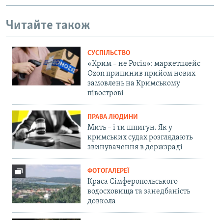
Читайте також
СУСПІЛЬСТВО
«Крим – не Росія»: маркетплейс
Ozon припинив прийом нових
замовлень на Кримському
півострові
ПРАВА ЛЮДИНИ
Мить – і ти шпигун. Як у
кримських судах розглядають
звинувачення в держзраді
ФОТОГАЛЕРЕЇ
Краса Сімферопольського
водосховища та занедбаність
довкола