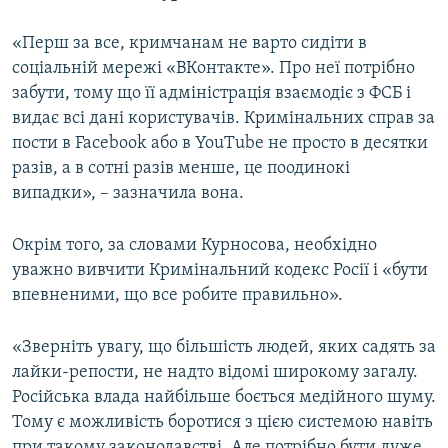
«Перш за все, кримчанам не варто сидіти в
соціальній мережі «ВКонтакте». Про неї потрібно
забути, тому що її адміністрація взаємодіє з ФСБ і
видає всі дані користувачів. Кримінальних справ за
пости в Facebook або в YouTube не просто в десятки
разів, а в сотні разів менше, це поодинокі
випадки», – зазначила вона.
Окрім того, за словами Курносова, необхідно
уважно вивчити Кримінальний кодекс Росії і «бути
впевненими, що все робите правильно».
«Зверніть увагу, що більшість людей, яких садять за
лайки-репости, не надто відомі широкому загалу.
Російська влада найбільше боється медійного шуму.
Тому є можливість боротися з цією системою навіть
при такому законодавстві. Але потрібно бути дуже