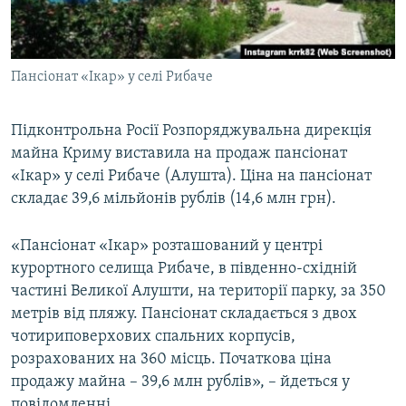
ВІДЕОУРОКИ «ELIFBE»
Русский
СВІДЧЕННЯ ОКУПАЦІЇ
Qırımtatar
Пансіонат «Ікар» у селі Рибаче
УКРАЇНСЬКА ПРОБЛЕМА КРИМУ
ДОЛУЧАЙСЯ!
ІНФОГРАФІКА
Підконтрольна Росії Розпоряджувальна дирекція
майна Криму виставила на продаж пансіонат
«Ікар» у селі Рибаче (Алушта). Ціна на пансіонат
Усі сайти RFE/RL
складає 39,6 мільйонів рублів (14,6 млн грн).
«Пансіонат «Ікар» розташований у центрі
курортного селища Рибаче, в південно-східній
частині Великої Алушти, на території парку, за 350
метрів від пляжу. Пансіонат складається з двох
чотириповерхових спальних корпусів,
розрахованих на 360 місць. Початкова ціна
продажу майна – 39,6 млн рублів», – йдеться у
повідомленні.