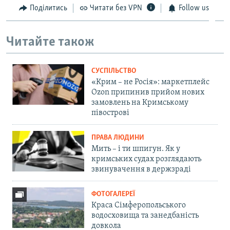
Поділитись
Читати без VPN
Follow us
Читайте також
СУСПІЛЬСТВО
«Крим – не Росія»: маркетплейс
Ozon припинив прийом нових
замовлень на Кримському
півострові
ПРАВА ЛЮДИНИ
Мить – і ти шпигун. Як у
кримських судах розглядають
звинувачення в держзраді
ФОТОГАЛЕРЕЇ
Краса Сімферопольського
водосховища та занедбаність
довкола