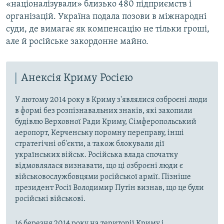
«націоналізували» близько 480 підприємств і
організацій. Україна подала позови в міжнародні
суди, де вимагає як компенсацію не тільки гроші,
але й російське закордонне майно.
Анексія Криму Росією
У лютому 2014 року в Криму з'являлися озброєні люди
в формі без розпізнавальних знаків, які захопили
будівлю Верховної Ради Криму, Сімферопольський
аеропорт, Керченську поромну переправу, інші
стратегічні об'єкти, а також блокували дії
українських військ. Російська влада спочатку
відмовлялася визнавати, що ці озброєні люди є
військовослужбовцями російської армії. Пізніше
президент Росії Володимир Путін визнав, що це були
російські військові.
16 березня 2014 року на території Криму і