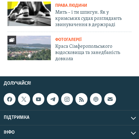
ПРАВА ЛЮДИНИ
Мить – і ти шпигун. Як у
кримських судах розглядають
звинувачення в держзраді
ФОТОГАЛЕРЕЇ
Краса Сімферопольського
водосховища та занедбаність
довкола
ДОЛУЧАЙСЯ!
ПІДТРИМКА
ІНФО