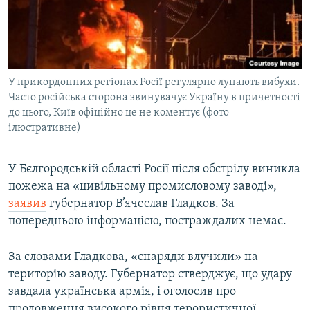
ВІДЕОУРОКИ «ELIFBE»
Русский
СВІДЧЕННЯ ОКУПАЦІЇ
Qırımtatar
УКРАЇНСЬКА ПРОБЛЕМА КРИМУ
У прикордонних регіонах Росії регулярно лунають вибухи.
ДОЛУЧАЙСЯ!
ІНФОГРАФІКА
Часто російська сторона звинувачує Україну в причетності
до цього, Київ офіційно це не коментує (фото
ілюстративне)
Усі сайти RFE/RL
У Бєлгородській області Росії після обстрілу виникла
пожежа на «цивільному промисловому заводі»,
заявив
губернатор В’ячеслав Гладков. За
попередньою інформацією, постраждалих немає.
За словами Гладкова, «снаряди влучили» на
територію заводу. Губернатор стверджує, що удару
завдала українська армія, і оголосив про
продовження високого рівня терористичної