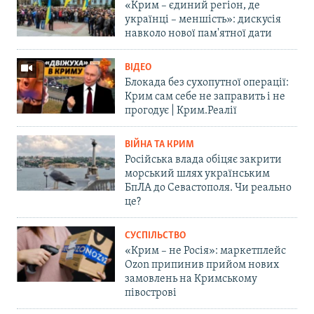
«Крим – єдиний регіон, де
українці – меншість»: дискусія
навколо нової пам'ятної дати
ВІДЕО
Блокада без сухопутної операції:
Крим сам себе не заправить і не
прогодує | Крим.Реалії
ВІЙНА ТА КРИМ
Російська влада обіцяє закрити
морський шлях українським
БпЛА до Севастополя. Чи реально
це?
СУСПІЛЬСТВО
«Крим – не Росія»: маркетплейс
Ozon припинив прийом нових
замовлень на Кримському
півострові