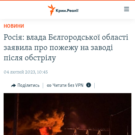
Доступність
посилання
Перейти
НОВИНИ
до
НОВИНИ
Росія: влада Бєлгородської області
основного
ВОДА.КРИМ
матеріалу
заявила про пожежу на заводі
ВІДЕО ТА ФОТО
Перейти
після обстрілу
до
ПОЛІТИКА
основної
04 лютий 2023, 10:45
БЛОГИ
навігації
Перейти
Поділитись
Читати без VPN
ПОГЛЯД
до
ІНТЕРВ'Ю
пошуку
ВСЕ ЗА ДЕНЬ
СПЕЦПРОЕКТИ
ЯК ОБІЙТИ БЛОКУВАННЯ
ДЕПОРТАЦІЯ