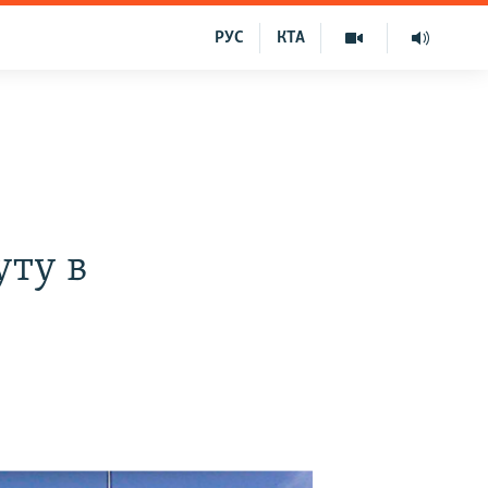
РУС
КТА
уту в