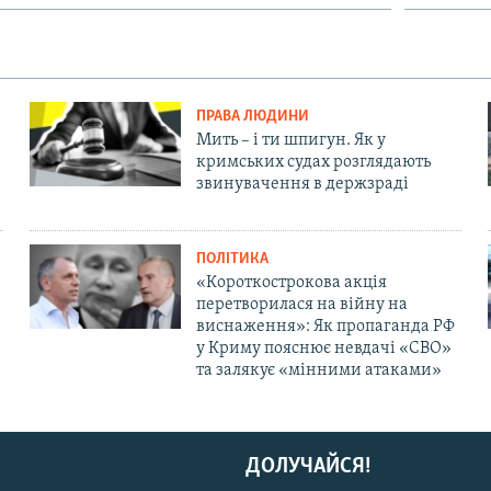
ПРАВА ЛЮДИНИ
Мить – і ти шпигун. Як у
кримських судах розглядають
звинувачення в держзраді
ПОЛІТИКА
«Короткострокова акція
перетворилася на війну на
виснаження»: Як пропаганда РФ
у Криму пояснює невдачі «СВО»
та залякує «мінними атаками»
ДОЛУЧАЙСЯ!