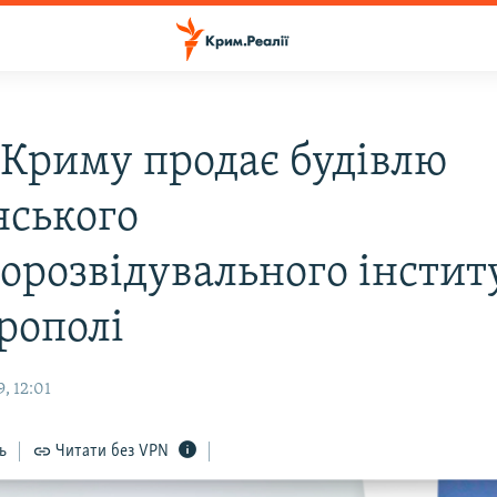
 Криму продає будівлю
нського
горозвідувального інстит
рополі
, 12:01
ь
Читати без VPN