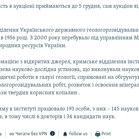
сть в аукціоні приймаються до 5 грудня, сам аукціон ві
ділення Українського державного геологорозвідувальн
 в 1956 році. З 2000 року перебувало під управлінням М
риродних ресурсів України.
рмацією з відкритих джерел, кримське відділення інст
узева науково-дослідна установа, що виконувала науков
дичні роботи в галузі геології, спрямовані на обгрунт
логорозвідувальних робіт, розвиток і освоєння мінера
ази твердих корисних копалин .
иму в інституті працювало 193 особи, з них – 145 науко
в, в тому числі 6 докторів і 34 кандидати наук.
ь
Читати без VPN
Follow us
Print