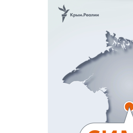
ВІДЕОУРОКИ «ELIFBE»
СВІДЧЕННЯ ОКУПАЦІЇ
УКРАЇНСЬКА ПРОБЛЕМА КРИМУ
ІНФОГРАФІКА