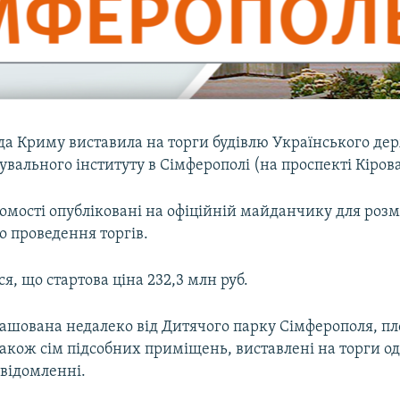
ада Криму виставила на торги будівлю Українського де
увального інституту в Сімферополі (на проспекті Кірова
домості опубліковані на офіційній майданчику для роз
о проведення торгів.
я, що стартова ціна 232,3 млн руб.
зташована недалеко від Дитячого парку Сімферополя, 
 також сім підсобних приміщень, виставлені на торги о
овідомленні.