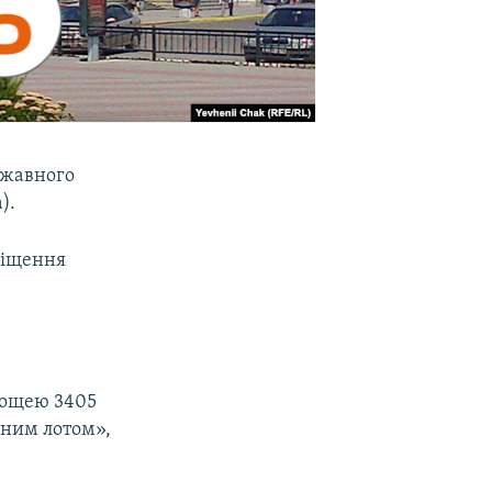
ржавного
).
міщення
площею 3405
дним лотом»,