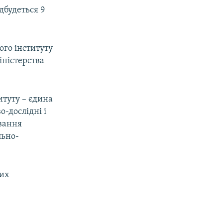
дбудеться 9
ого інституту
іністерства
итуту – єдина
о-дослідні і
ування
льно-
вих