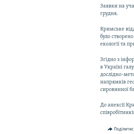
Заявки на уча
грудня.
Кримське від
було створено
екології та п
Згідно з інфо
в Україні гал
дослідно-мето
напрямків гео
сировинної б
До анексії Кр
співробітникі
Поділитис