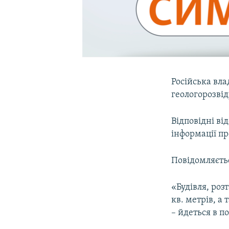
Російська вл
геологорозвід
Відповідні ві
інформації пр
Повідомляєтьс
«Будівля, ро
кв. метрів, а
– йдеться в п