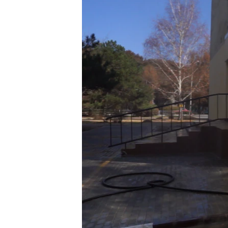
ВІДЕОУРОКИ «ELIFBE»
СВІДЧЕННЯ ОКУПАЦІЇ
УКРАЇНСЬКА ПРОБЛЕМА КРИМУ
ІНФОГРАФІКА