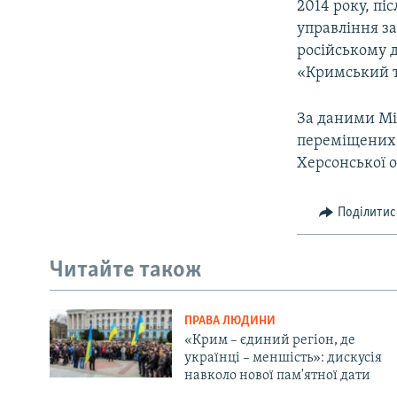
2014 року, пі
управління з
російському д
«Кримський т
За даними Мі
переміщених 
Херсонської о
Поділитис
Читайте також
ПРАВА ЛЮДИНИ
«Крим – єдиний регіон, де
українці – меншість»: дискусія
навколо нової пам'ятної дати