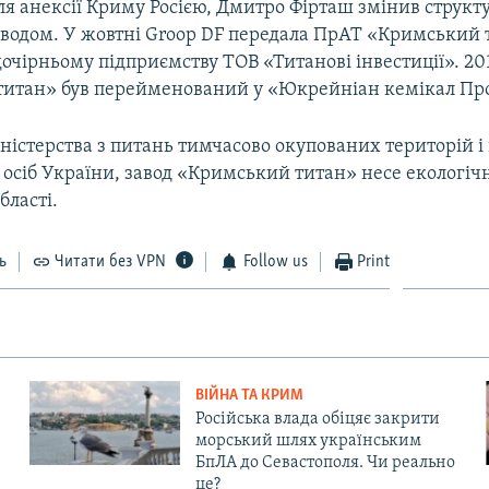
сля анексії Криму Росією, Дмитро Фірташ змінив структ
аводом. У жовтні Groop DF передала ПрАТ «Кримський 
очірньому підприємству ТОВ «Титанові інвестиції». 2
итан» був перейменований у «Юкрейніан кемікал Про
ністерства з питань тимчасово окупованих територій і
осіб України, завод «Кримський титан» несе екологічн
бласті.
ь
Читати без VPN
Follow us
Print
ВІЙНА ТА КРИМ
Російська влада обіцяє закрити
морський шлях українським
БпЛА до Севастополя. Чи реально
це?