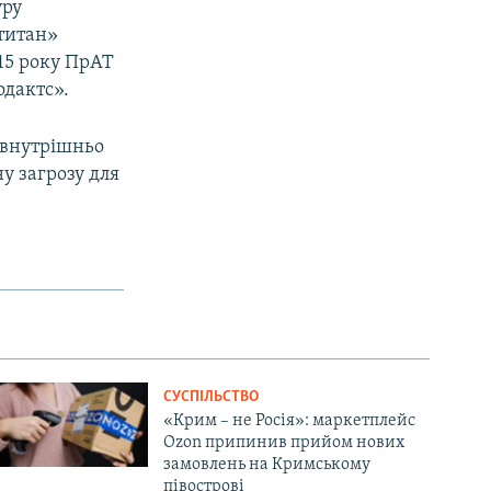
уру
титан»
015 року ПрАТ
дактс».
 внутрішньо
у загрозу для
СУСПІЛЬСТВО
«Крим – не Росія»: маркетплейс
Ozon припинив прийом нових
замовлень на Кримському
півострові