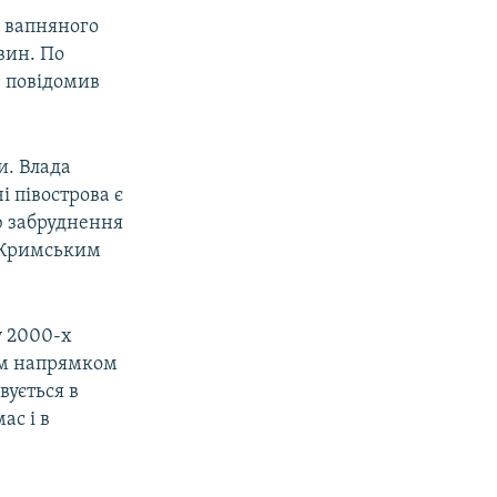
м вапняного
вин. По
 повідомив
и. Влада
 півострова є
ю забруднення
 «Кримським
у 2000-х
им напрямком
вується в
ас і в