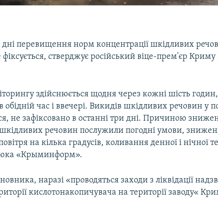
и дні перевищення норм концентрації шкідливих речо
 фіксується, стверджує російський віце-прем'єр Криму
іторингу здійснюється щодня через кожні шість годин,
 в обідній час і ввечері. Викидів шкідливих речовин у п
ся, не зафіксовано в останні три дні. Причиною зниже
 шкідливих речовин послужили погодні умови, зниже
овітря на кілька градусів, коливання денної і нічної 
нюка «Крыминформ».
овника, наразі «проводяться заходи з ліквідації надз
ериторії кислотонакопичувача на території заводу« Кр