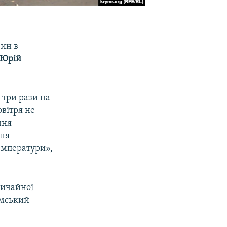
вин в
Юрій
 три рази на
овітря не
ння
ння
температури»,
вичайної
имський