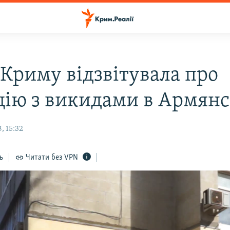
 Криму відзвітувала про
цію з викидами в Армянс
, 15:32
ь
Читати без VPN