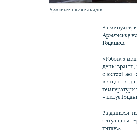
Армянськ після викидів
За минулі тр
Армянську не
Гоцанюк
.
«Робота з мон
день: вранці,
спостерігаєть
концентрації
температури п
– цитує Гоца
За даними чин
ситуації на т
титан».