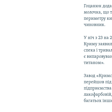
Гоцанюк додав
молочка, що 
периметру ки
чиновник.
У ніч з 23 на
Криму заявил
спека і трива
є випаровува
титаном».
Завод «Кримсь
перейшов під
підприємства 
лакофарбовій,
багатьох інши