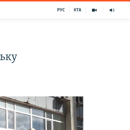
РУС
КТА
ьку