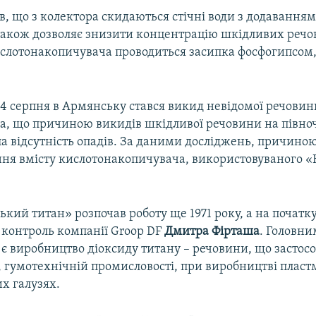
, що з колектора скидаються стічні води з додавання
також дозволяє знизити концентрацію шкідливих речо
слотонакопичувача проводиться засипка фосфогипсом,
 24 серпня в Армянську стався викид невідомої речовин
а, що причиною викидів шкідливої речовини на півночі
ла відсутність опадів. За даними досліджень, причино
ння вмісту кислотонакопичувача, використовуваного
кий титан» розпочав роботу ще 1971 року, а на початк
 контроль компанії Groop DF
Дмитра Фірташа
. Головн
є виробництво діоксиду титану – речовини, що застосо
 гумотехнічній промисловості, при виробництві пластм
х галузях.​