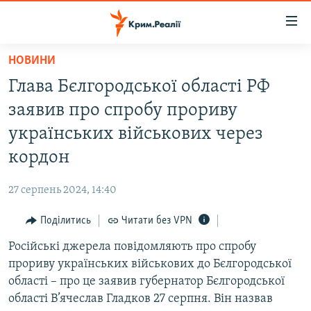
Доступність
посилання
Перейти
НОВИНИ
до
НОВИНИ
Глава Бєлгородської області РФ
основного
ВОДА.КРИМ
матеріалу
заявив про спробу прориву
ВІДЕО ТА ФОТО
Перейти
українських військових через
до
ПОЛІТИКА
кордон
основної
БЛОГИ
навігації
27 серпень 2024, 14:40
Перейти
ПОГЛЯД
до
Поділитись
Читати без VPN
ІНТЕРВ'Ю
пошуку
Російські джерела повідомляють про спробу
ВСЕ ЗА ДЕНЬ
прориву українських військових до Бєлгородської
СПЕЦПРОЕКТИ
області – про це заявив губернатор Бєлгородської
області В’ячеслав Гладков 27 серпня. Він назвав
ЯК ОБІЙТИ БЛОКУВАННЯ
ДЕПОРТАЦІЯ