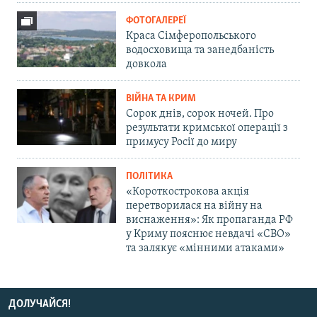
ФОТОГАЛЕРЕЇ
Краса Сімферопольського
водосховища та занедбаність
довкола
ВІЙНА ТА КРИМ
Сорок днів, сорок ночей. Про
результати кримської операції з
примусу Росії до миру
ПОЛІТИКА
«Короткострокова акція
перетворилася на війну на
виснаження»: Як пропаганда РФ
у Криму пояснює невдачі «СВО»
та залякує «мінними атаками»
ДОЛУЧАЙСЯ!