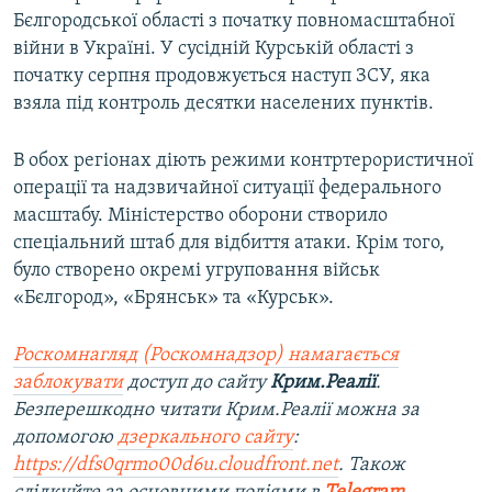
Бєлгородської області з початку повномасштабної
війни в Україні. У сусідній Курській області з
початку серпня продовжується наступ ЗСУ, яка
взяла під контроль десятки населених пунктів.
В обох регіонах діють режими контртерористичної
операції та надзвичайної ситуації федерального
масштабу. Міністерство оборони створило
спеціальний штаб для відбиття атаки. Крім того,
було створено окремі угруповання військ
«Бєлгород», «Брянськ» та «Курськ».
Роскомнагляд (Роскомнадзор) намагається
заблокувати
доступ до сайту
Крим.Реалії
.
Безперешкодно читати Крим.Реалії можна за
допомогою
дзеркального сайту
:
https://dfs0qrmo00d6u.cloudfront.net
. Також