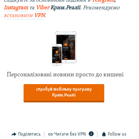
слідкуйте за основними подіями в
Telegram
,
Instagram
та
Viber
Крим.Реалії
. Рекомендуємо
встановити
VPN
.
Персоналізовані новини просто до кишені
спробуй мобільну програму
Крим.Реалії
Поділитись
Читати без VPN
Follow us