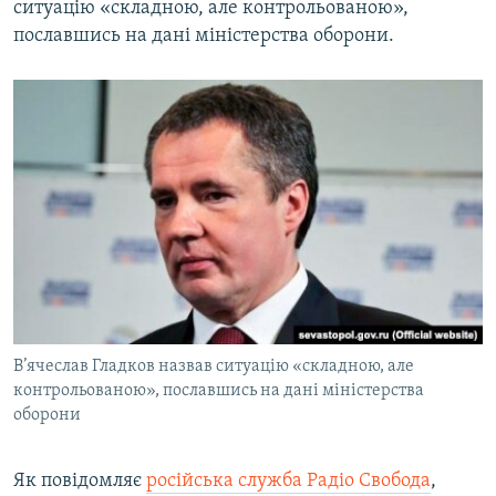
ситуацію «складною, але контрольованою»,
ВІДЕОУРОКИ «ELIFBE»
пославшись на дані міністерства оборони.
Русский
СВІДЧЕННЯ ОКУПАЦІЇ
Qırımtatar
УКРАЇНСЬКА ПРОБЛЕМА КРИМУ
ДОЛУЧАЙСЯ!
ІНФОГРАФІКА
Усі сайти RFE/RL
В’ячеслав Гладков назвав ситуацію «складною, але
контрольованою», пославшись на дані міністерства
оборони
Як повідомляє
російська служба Радіо Свобода
,