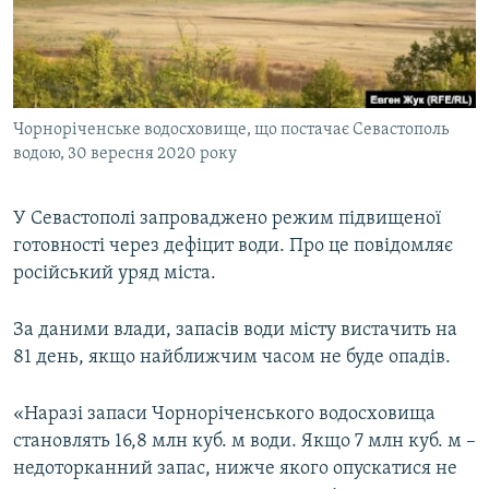
ВІДЕОУРОКИ «ELIFBE»
Русский
СВІДЧЕННЯ ОКУПАЦІЇ
Qırımtatar
УКРАЇНСЬКА ПРОБЛЕМА КРИМУ
Чорноріченське водосховище, що постачає Севастополь
ДОЛУЧАЙСЯ!
ІНФОГРАФІКА
водою, 30 вересня 2020 року
У Севастополі запроваджено режим підвищеної
Усі сайти RFE/RL
готовності через дефіцит води. Про це повідомляє
російський уряд міста.
За даними влади, запасів води місту вистачить на
81 день, якщо найближчим часом не буде опадів.
«Наразі запаси Чорноріченського водосховища
становлять 16,8 млн куб. м води. Якщо 7 млн куб. м –
недоторканний запас, нижче якого опускатися не