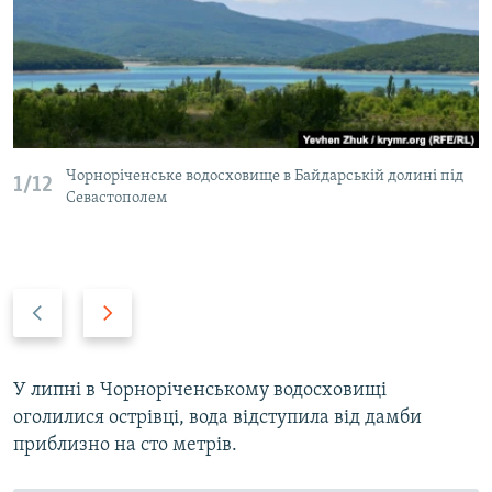
Чорноріченське водосховище в Байдарській долині під
1/12
Севастополем
P
N
r
e
e
x
v
t
У липні в Чорноріченському водосховищі
i
s
оголилися острівці, вода відступила від дамби
o
l
приблизно на сто метрів.
u
i