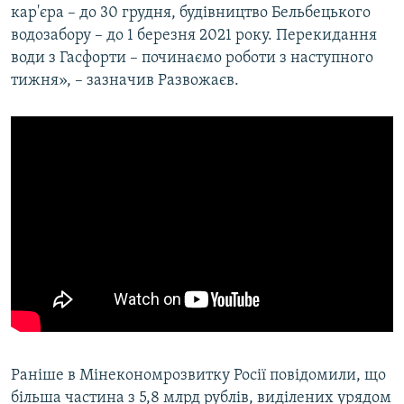
кар'єра – до 30 грудня, будівництво Бельбецького
водозабору – до 1 березня 2021 року. Перекидання
води з Гасфорти – починаємо роботи з наступного
тижня», – зазначив Развожаєв.
Раніше в Мінекономрозвитку Росії повідомили, що
більша частина з 5,8 млрд рублів, виділених урядом