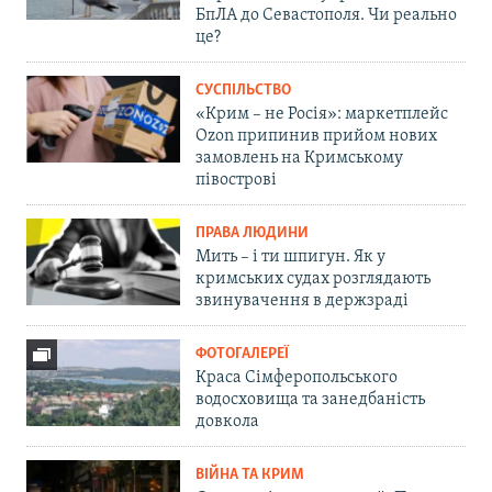
БпЛА до Севастополя. Чи реально
це?
СУСПІЛЬСТВО
«Крим – не Росія»: маркетплейс
Ozon припинив прийом нових
замовлень на Кримському
півострові
ПРАВА ЛЮДИНИ
Мить – і ти шпигун. Як у
кримських судах розглядають
звинувачення в держзраді
ФОТОГАЛЕРЕЇ
Краса Сімферопольського
водосховища та занедбаність
довкола
ВІЙНА ТА КРИМ