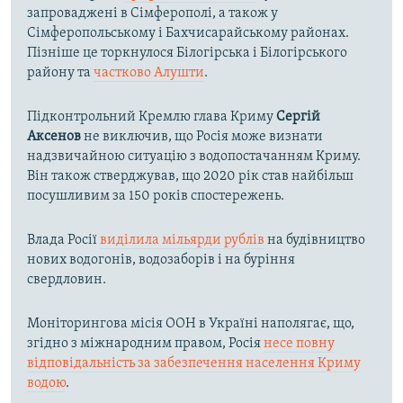
запроваджені в Сімферополі, а також у
Сімферопольському і Бахчисарайському районах.
Пізніше це торкнулося Білогірська і Білогірського
району та
частково Алушти
.
Підконтрольний Кремлю глава Криму
Сергій
Аксенов
не виключив, що Росія може визнати
надзвичайною ситуацію з водопостачанням Криму.
Він також стверджував, що 2020 рік став найбільш
посушливим за 150 років спостережень.
Влада Росії
виділила мільярди рублів
на будівництво
нових водогонів, водозаборів і на буріння
свердловин.
Моніторингова місія ООН в Україні наполягає, що,
згідно з міжнародним правом, Росія
несе повну
відповідальність за забезпечення населення Криму
водою
.