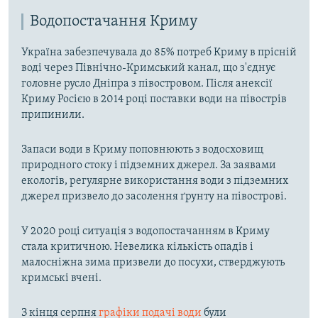
s
d
s
e
Водопостачання Криму
l
Україна забезпечувала до 85% потреб Криму в прісній
i
воді через Північно-Кримський канал, що з'єднує
d
головне русло Дніпра з півостровом. Після анексії
e
Криму Росією в 2014 році поставки води на півострів
припинили.
Запаси води в Криму поповнюють з водосховищ
природного стоку і підземних джерел. За заявами
екологів, регулярне використання води з підземних
джерел призвело до засолення ґрунту на півострові.
У 2020 році ситуація з водопостачанням в Криму
стала критичною. Невелика кількість опадів і
малосніжна зима призвели до посухи, стверджують
кримські вчені.
З кінця серпня
графіки подачі води
були