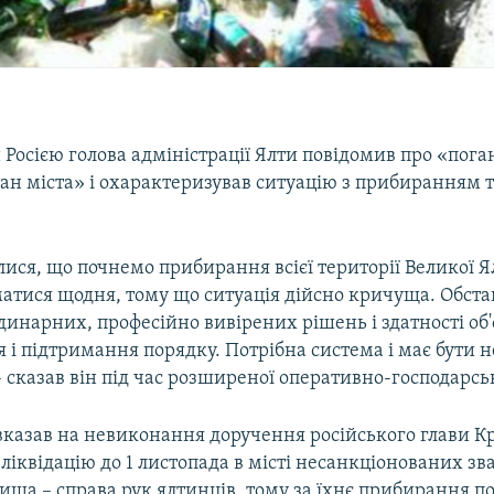
Росією голова адміністрації Ялти повідомив про «пог
ан міста» і охарактеризував ситуацію з прибиранням т
ся, що почнемо прибирання всієї території Великої Я
матися щодня, тому що ситуація дійсно кричуща. Обст
динарних, професійно вивірених рішень і здатності об
 і підтримання порядку. Потрібна система і має бути 
 сказав він під час розширеної оперативно-господарсь
вказав на невиконання доручення російського глави 
 ліквідацію до 1 листопада в місті несанкціонованих зв
ища – справа рук ялтинців, тому за їхнє прибирання п