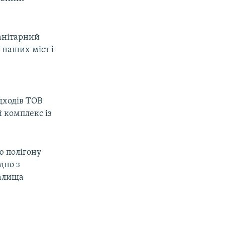
санітарний
 наших міст і
о
дходів ТОВ
 комплекс із
ю полігону
дно з
валища