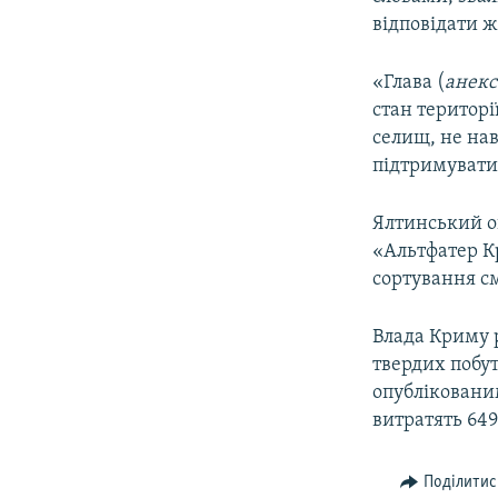
відповідати ж
«Глава (
анекс
стан територі
селищ, не на
підтримувати»
Ялтинський о
«Альтфатер Кр
сортування см
Влада Криму 
твердих побут
опубліковани
витратять 649
Поділитис