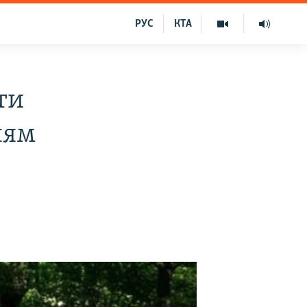
РУС
КТА
ти
ням