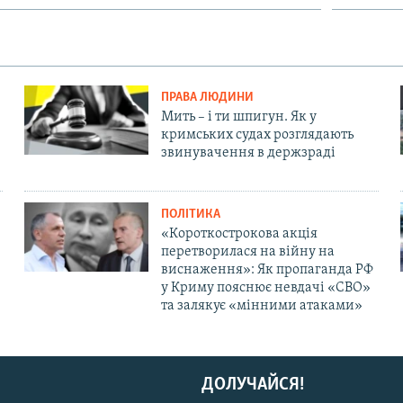
ПРАВА ЛЮДИНИ
Мить – і ти шпигун. Як у
кримських судах розглядають
звинувачення в держзраді
ПОЛІТИКА
«Короткострокова акція
перетворилася на війну на
виснаження»: Як пропаганда РФ
у Криму пояснює невдачі «СВО»
та залякує «мінними атаками»
ДОЛУЧАЙСЯ!