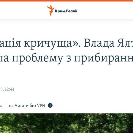
ація кричуща». Влада Ял
ла проблему з прибиран
, 12:41
ь
Читати без VPN