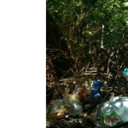
ВІДЕОУРОКИ «ELIFBE»
СВІДЧЕННЯ ОКУПАЦІЇ
УКРАЇНСЬКА ПРОБЛЕМА КРИМУ
ІНФОГРАФІКА