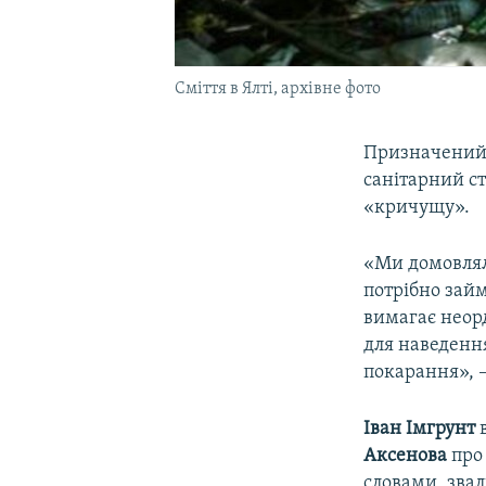
Сміття в Ялті, архівне фото
Призначений 
санітарний ст
«кричущу».
«Ми домовляли
потрібно зай
вимагає неор
для наведення
покарання», –
Іван Імгрунт
Аксенова
про
словами, звал