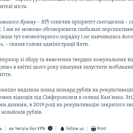
ителі міста.
ованого Криму – КР
) означив пріоритет сьогодення – 
ї. І ми не можемо обговорювати глобальні перспективи
вівши тут елементарного порядку і не навчившись йог
, – сказав голова адміністрації Ялти.
ператор зі збору та вивезення твердих комунальних ві
им» в квітні цього року планував запустити мобільний
іття.
раніше виділила понад мільярд рублів на рекультиваці
ових відходів під Сімферополем в селищі Кам'янка. Згі
ми даними, в 2019 році на рекультивацію закритого з
 мільйонів рублів.
ь
Читати без VPN
Follow us
Print