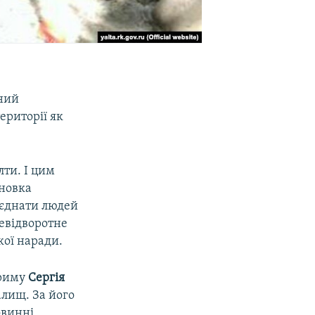
аний
ериторії як
лти. І цим
ановка
'єднати людей
невідворотне
кої наради.
Криму
Сергія
алищ. За його
овинні