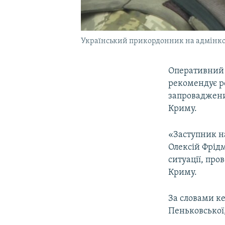
Український прикордонник на адмінко
Оперативний 
рекомендує р
запроваджений
Криму.
«Заступник н
Олексій Фрідм
ситуації, про
Криму.
За словами к
Пеньковської,