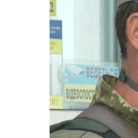
ВІДЕОУРОКИ «ELIFBE»
СВІДЧЕННЯ ОКУПАЦІЇ
УКРАЇНСЬКА ПРОБЛЕМА КРИМУ
ІНФОГРАФІКА