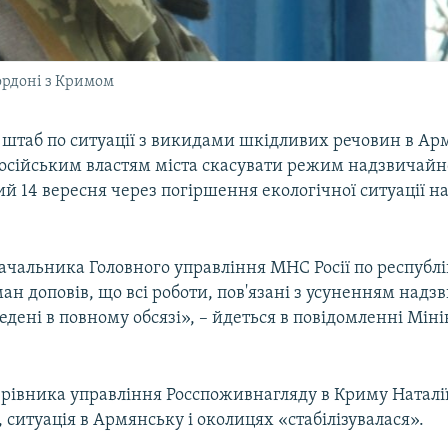
рдоні з Кримом
штаб по ситуації з викидами шкідливих речовин в Ар
осійським властям міста скасувати режим надзвичайної
 14 вересня через погіршення екологічної ситуації на
ачальника Головного управління МНС Росії по республ
ан доповів, що всі роботи, пов'язані з усуненням надз
ведені в повному обсязі», – йдеться в повідомленні Мі
ерівника управління Росспоживнагляду в Криму Наталі
 ситуація в Армянську і околицях «стабілізувалася».