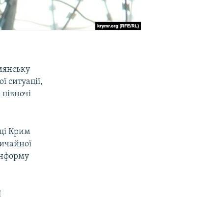
мянську
 ситуації,
 півночі
іці Крим
вичайної
нінформу
ї