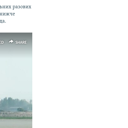
льних разових
и нижче
да.
ED
SHARE