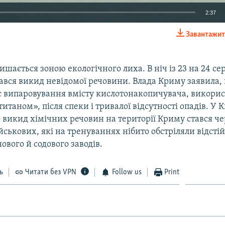
2:37
Завантажит
EMBED
шається зоною екологічного лиха. В ніч із 23 на 24 се
ався викид невідомої речовини. Влада Криму заявила
є випаровування вмісту кислотонакопичувача, викори
таном», після спеки і тривалої відсутності опадів. У К
 викид хімічних речовин на території Криму стався че
йськових, які на тренуваннях нібито обстріляли відст
нового й содового заводів.
ь
Читати без VPN
Follow us
Print