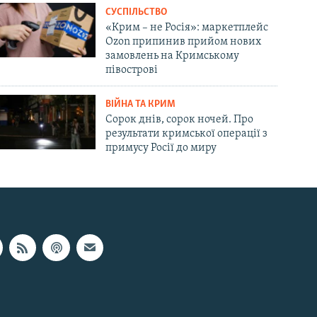
СУСПІЛЬСТВО
«Крим – не Росія»: маркетплейс
Ozon припинив прийом нових
замовлень на Кримському
півострові
ВІЙНА ТА КРИМ
Сорок днів, сорок ночей. Про
результати кримської операції з
примусу Росії до миру