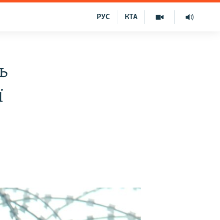
РУС
КТА
ь
ї