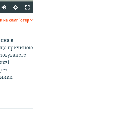
и на комп'ютер
SHARE
рпня в
, що причиною
стовуваного
иєві
рез
ійники
px
width