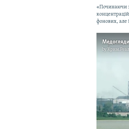
«Починаючи з
концентрацій
фонових, але 
by
Крим.Реал