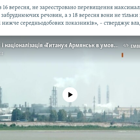
 16 вересня, не зареєстровано перевищення максима
 забруднюючих речовин, а з 18 вересня вони не тільк
і нижче середньодобових показників», – стверджує вла
Медогляди і націоналізація «Титану»: Армянськ в умовах надзвичайної ситуації (відео)
EMB
ії
No media source currently available