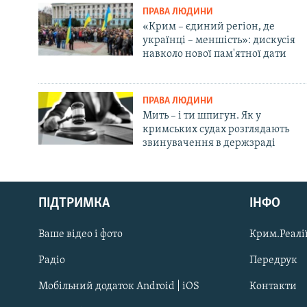
ПРАВА ЛЮДИНИ
«Крим – єдиний регіон, де
українці – меншість»: дискусія
навколо нової пам'ятної дати
ПРАВА ЛЮДИНИ
Мить – і ти шпигун. Як у
кримських судах розглядають
звинувачення в держзраді
Русский
ПІДТРИМКА
ІНФО
Qırımtatar
Ваше відео і фото
Крим.Реалії
ДОЛУЧАЙСЯ!
Радіо
Передрук
Мобільний додаток Android | iOS
Контакти