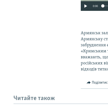
0:00
Армянськ зали
Армянську ст
забруднення 
«Кримським ти
вважають, що
російських ві
відходів тита
Поділитис
Читайте також