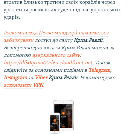
втратив близько третини своїх кораблів через
ураження російських суден під час українських
ударів.
Роскомнагляд (Роскомнадзор) намагається
заблокувати
доступ до сайту
Крим.Реалії
.
Безперешкодно читати Крим.Реалії можна за
допомогою
дзеркального сайту
:
https://dfs0qrmo00d6u.cloudfront.net
. Також
слідкуйте за основними подіями в
Telegram
,
Instagram
та
Viber
Крим.Реалії
. Рекомендуємо
встановити
VPN
.