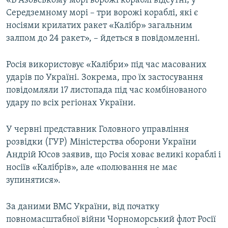
«В Азовському морі ворожі кораблі відсутні; у
Середземному морі – три ворожі кораблі, які є
носіями крилатих ракет «Калібр» загальним
залпом до 24 ракет», – йдеться в повідомленні.
Росія використовує «Калібри» під час масованих
ударів по Україні. Зокрема, про їх застосування
повідомляли 17 листопада під час комбінованого
удару по всіх регіонах України.
У червні представник Головного управління
розвідки (ГУР) Міністерства оборони України
Андрій Юсов заявив, що Росія ховає великі кораблі і
носіїв «Калібрів», але «полювання не має
зупинятися».
За даними ВМС України, від початку
повномасштабної війни Чорноморський флот Росії