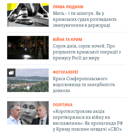
ПРАВА ЛЮДИНИ
Мить – і ти шпигун. Як у
кримських судах розглядають
звинувачення в держзраді
ВІЙНА ТА КРИМ
Сорок днів, сорок ночей. Про
результати кримської операції з
примусу Росії до миру
ФОТОГАЛЕРЕЇ
Краса Сімферопольського
водосховища та занедбаність
довкола
ПОЛІТИКА
«Короткострокова акція
перетворилася на війну на
виснаження»: Як пропаганда РФ
у Криму пояснює невдачі «СВО»