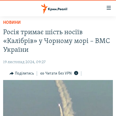
Доступність
посилання
Перейти
НОВИНИ
до
НОВИНИ
Росія тримає шість носіїв
основного
ВОДА.КРИМ
матеріалу
«Калібрів» у Чорному морі – ВМС
ВІДЕО ТА ФОТО
Перейти
України
до
ПОЛІТИКА
основної
19 листопад 2024, 09:27
БЛОГИ
навігації
Перейти
Поділитись
Читати без VPN
ПОГЛЯД
до
ІНТЕРВ'Ю
пошуку
ВСЕ ЗА ДЕНЬ
СПЕЦПРОЕКТИ
ЯК ОБІЙТИ БЛОКУВАННЯ
ДЕПОРТАЦІЯ