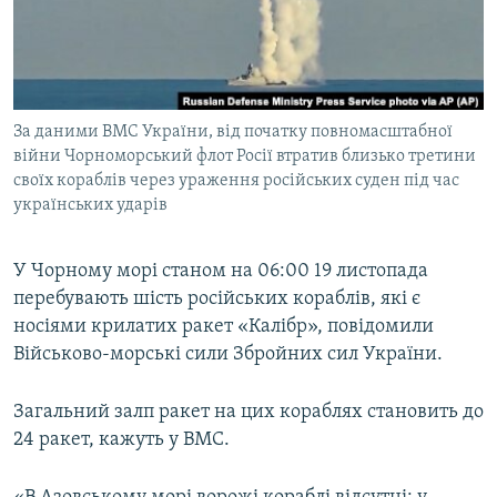
ВІДЕОУРОКИ «ELIFBE»
Русский
СВІДЧЕННЯ ОКУПАЦІЇ
Qırımtatar
УКРАЇНСЬКА ПРОБЛЕМА КРИМУ
За даними ВМС України, від початку повномасштабної
ДОЛУЧАЙСЯ!
ІНФОГРАФІКА
війни Чорноморський флот Росії втратив близько третини
своїх кораблів через ураження російських суден під час
українських ударів
Усі сайти RFE/RL
У Чорному морі станом на 06:00 19 листопада
перебувають шість російських кораблів, які є
носіями крилатих ракет «Калібр», повідомили
Військово-морські сили Збройних сил України.
Загальний залп ракет на цих кораблях становить до
24 ракет, кажуть у ВМС.