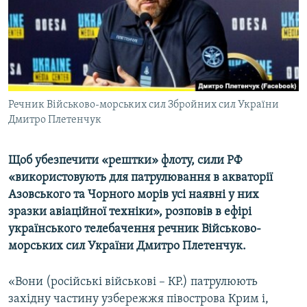
ВІДЕОУРОКИ «ELIFBE»
Русский
СВІДЧЕННЯ ОКУПАЦІЇ
Qırımtatar
УКРАЇНСЬКА ПРОБЛЕМА КРИМУ
ДОЛУЧАЙСЯ!
ІНФОГРАФІКА
Речник Військово-морських сил Збройних сил України
Дмитро Плетенчук
Усі сайти RFE/RL
Щоб убезпечити «рештки» флоту, сили РФ
«використовують для патрулювання в акваторії
Азовського та Чорного морів усі наявні у них
зразки авіаційної техніки», розповів в ефірі
українського телебачення речник Військово-
морських сил України Дмитро Плетенчук.
«Вони (російські військові – КР.) патрулюють
західну частину узбережжя півострова Крим і,