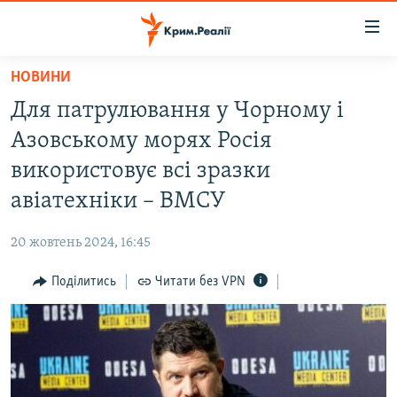
Доступність
посилання
Перейти
НОВИНИ
до
НОВИНИ
Для патрулювання у Чорному і
основного
ВОДА.КРИМ
матеріалу
Азовському морях Росія
ВІДЕО ТА ФОТО
Перейти
використовує всі зразки
до
ПОЛІТИКА
авіатехніки – ВМСУ
основної
БЛОГИ
навігації
20 жовтень 2024, 16:45
Перейти
ПОГЛЯД
до
Поділитись
Читати без VPN
ІНТЕРВ'Ю
пошуку
ВСЕ ЗА ДЕНЬ
СПЕЦПРОЕКТИ
ЯК ОБІЙТИ БЛОКУВАННЯ
ДЕПОРТАЦІЯ