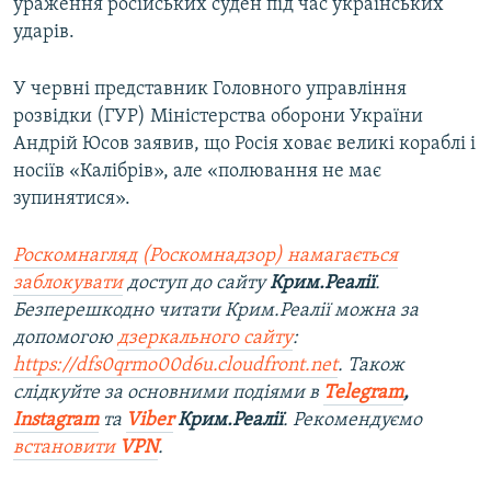
ураження російських суден під час українських
ударів.
У червні представник Головного управління
розвідки (ГУР) Міністерства оборони України
Андрій Юсов заявив, що Росія ховає великі кораблі і
носіїв «Калібрів», але «полювання не має
зупинятися».
Роскомнагляд (Роскомнадзор) намагається
заблокувати
доступ до сайту
Крим.Реалії
.
Безперешкодно читати Крим.Реалії можна за
допомогою
дзеркального сайту
:
https://dfs0qrmo00d6u.cloudfront.net
. Також
слідкуйте за основними подіями в
Telegram
,
Instagram
та
Viber
Крим.Реалії
. Рекомендуємо
встановити
VPN
.