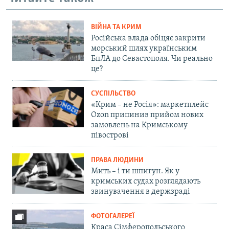
ВІЙНА ТА КРИМ
Російська влада обіцяє закрити
морський шлях українським
БпЛА до Севастополя. Чи реально
це?
СУСПІЛЬСТВО
«Крим – не Росія»: маркетплейс
Ozon припинив прийом нових
замовлень на Кримському
півострові
ПРАВА ЛЮДИНИ
Мить – і ти шпигун. Як у
кримських судах розглядають
звинувачення в держзраді
ФОТОГАЛЕРЕЇ
Краса Сімферопольського