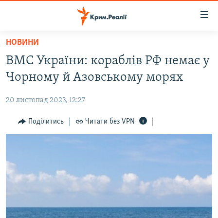
Доступність
посилання
Перейти
НОВИНИ
до
НОВИНИ
ВМС України: кораблів РФ немає у
основного
ВОДА.КРИМ
матеріалу
Чорному й Азовському морях
ВІДЕО ТА ФОТО
Перейти
до
20 листопад 2023, 12:27
ПОЛІТИКА
основної
БЛОГИ
Поділитись
Читати без VPN
навігації
Перейти
ПОГЛЯД
до
ІНТЕРВ'Ю
пошуку
ВСЕ ЗА ДЕНЬ
СПЕЦПРОЕКТИ
ЯК ОБІЙТИ БЛОКУВАННЯ
ДЕПОРТАЦІЯ