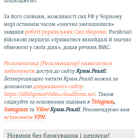
пошкоджено.
За його словами, можливості сил РФ у Чорному
морі останнім часом «значно зменшилися»
завдяки
роботі українських Сил оборони
. Російські
військові змушені «триматися якнайдалі й значно
обмежені у своїх діях», додав речник ВМС.
Роскомнагляд (Роскомнадзор) намагається
заблокувати
доступ до сайту
Крим.Реалії
.
Безперешкодно читати Крим.Реалії можна за
допомогою
дзеркального сайту
:
https://dfs0qrmo00d6u.cloudfront.net
. Також
слідкуйте за основними подіями в
Telegram
,
Instagram
та
Viber
Крим.Реалії
. Рекомендуємо вам
встановити
VPN
.
Новини без блокування і цензури!