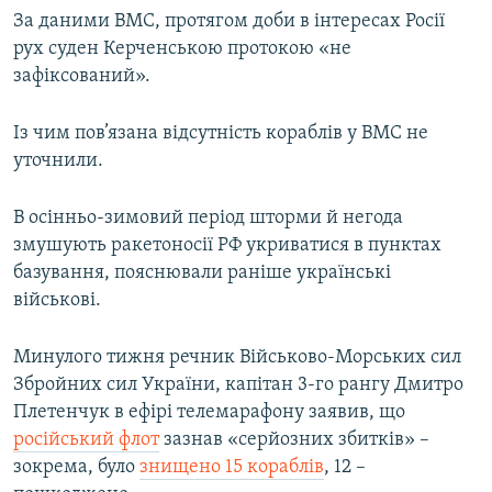
За даними ВМС, протягом доби в інтересах Росії
рух суден Керченською протокою «не
зафіксований».
Із чим пов’язана відсутність кораблів у ВМС не
уточнили.
В осінньо-зимовий період шторми й негода
змушують ракетоносії РФ укриватися в пунктах
базування, пояснювали раніше українські
військові.
Минулого тижня речник Військово-Морських сил
Збройних сил України, капітан 3-го рангу Дмитро
Плетенчук в ефірі телемарафону заявив, що
російський флот
зазнав «серйозних збитків» –
зокрема, було
знищено 15 кораблів
, 12 –