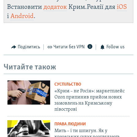
Встановити
додаток
Крим.Реалії для
iOS
і
Android
.
Поділитись
Читати без VPN
Follow us
Читайте також
СУСПІЛЬСТВО
«Крим – не Росія»: маркетплейс
Ozon припинив прийом нових
замовлень на Кримському
півострові
ПРАВА ЛЮДИНИ
Мить – і ти шпигун. Як у