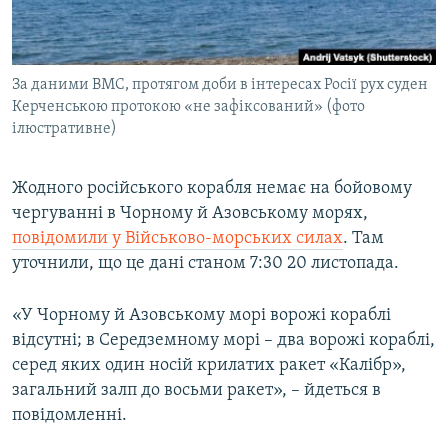
ВІДЕОУРОКИ «ELIFBE»
Русский
СВІДЧЕННЯ ОКУПАЦІЇ
Qırımtatar
За даними ВМС, протягом доби в інтересах Росії рух суден
УКРАЇНСЬКА ПРОБЛЕМА КРИМУ
Керченською протокою «не зафіксований» (фото
ДОЛУЧАЙСЯ!
ІНФОГРАФІКА
ілюстративне)
Жодного російського корабля немає на бойовому
чергуванні в Чорному й Азовському морях,
Усі сайти RFE/RL
повідомили у Військово-морських силах
. Там
уточнили, що це дані станом 7:30 20 листопада.
«У Чорному й Азовському морі ворожі кораблі
відсутні; в Середземному морі – два ворожі кораблі,
серед яких один носій крилатих ракет «Калібр»,
загальний залп до восьми ракет», – йдеться в
повідомленні.