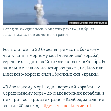
ВІДЕОУРОКИ «ELIFBE»
Русский
СВІДЧЕННЯ ОКУПАЦІЇ
Qırımtatar
УКРАЇНСЬКА ПРОБЛЕМА КРИМУ
Cеред них – один носій крилатих ракет «Калібр» із
ДОЛУЧАЙСЯ!
ІНФОГРАФІКА
загальним залпом до чотирьох ракет
Росія станом на 30 березня тримає на бойовому
Усі сайти RFE/RL
чергуванні в Чорному морі чотири свої кораблі,
серед них – один носій крилатих ракет «Калібр» із
загальним залпом до чотирьох ракет, повідомили
Військово-морські сили Збройних сил України.
«В Азовському морі – один ворожий корабель; у
Середземному морі – до семи ворожих кораблів, з
них три носії крилатих ракет «Калібр», загальний
залп до 20 ракет», –
йдеться в повідомленні
.