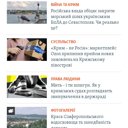
ВІЙНА ТА КРИМ
Російська влада обіцяє закрити
морський шлях українським
БпЛА до Севастополя. Чи реально
це?
СУСПІЛЬСТВО
«Крим – не Росія»: маркетплейс
Ozon припинив прийом нових
замовлень на Кримському
півострові
ПРАВА ЛЮДИНИ
Мить – і ти шпигун. Як у
кримських судах розглядають
звинувачення в держзраді
ФОТОГАЛЕРЕЇ
Краса Сімферопольського
водосховища та занедбаність