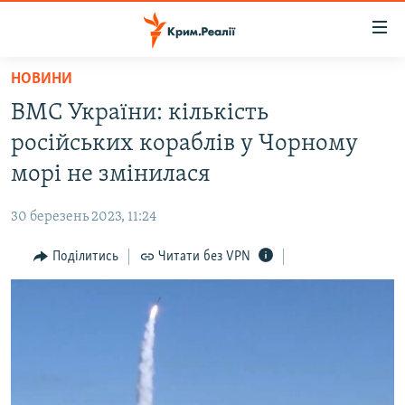
Доступність
посилання
Перейти
НОВИНИ
до
НОВИНИ
ВМС України: кількість
основного
ВОДА.КРИМ
матеріалу
російських кораблів у Чорному
ВІДЕО ТА ФОТО
Перейти
морі не змінилася
до
ПОЛІТИКА
основної
30 березень 2023, 11:24
БЛОГИ
навігації
Перейти
Поділитись
Читати без VPN
ПОГЛЯД
до
ІНТЕРВ'Ю
пошуку
ВСЕ ЗА ДЕНЬ
СПЕЦПРОЕКТИ
ЯК ОБІЙТИ БЛОКУВАННЯ
ДЕПОРТАЦІЯ