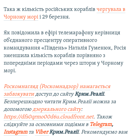
Така ж кількість російських кораблів
чергувала в
Чорному морі
і 29 березня.
Як повідомила в ефірі телемарафону керівниця
об’єднаного пресцентру оперативного
командування «Південь» Наталія Гуменюк, Росія
зменшила кількість кораблів порівняно з
попередніми періодами через шторм у Чорному
морі.
Роскомнагляд (Роскомнадзор) намагається
заблокувати
доступ до сайту
Крим.Реалії
.
Безперешкодно читати Крим.Реалії можна за
допомогою
дзеркального сайту
:
https://dfs0qrmo00d6u.cloudfront.net
. Також
слідкуйте за основними подіями в
Telegram
,
Instagram
та
Viber
Крим.Реалії
. Рекомендуємо вам