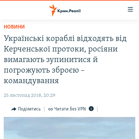
Доступність
посилання
Перейти
НОВИНИ
до
НОВИНИ
Українські кораблі відходять від
основного
ВОДА.КРИМ
матеріалу
Керченської протоки, росіяни
ВІДЕО ТА ФОТО
Перейти
вимагають зупинитися й
до
ПОЛІТИКА
погрожують зброєю –
основної
БЛОГИ
навігації
командування
Перейти
ПОГЛЯД
до
25 листопад 2018, 20:29
ІНТЕРВ'Ю
пошуку
Поділитись
Читати без VPN
ВСЕ ЗА ДЕНЬ
СПЕЦПРОЕКТИ
ЯК ОБІЙТИ БЛОКУВАННЯ
ДЕПОРТАЦІЯ