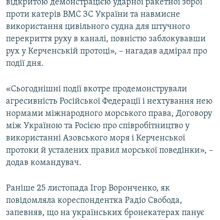
відкритою демонстрацією ударної ракетної зброї
проти катерів ВМС ЗС України та навмисне
використання цивільного судна для штучного
перекриття руху в каналі, повністю заблокувавши
рух у Керченській протоці», – нагадав адмірал про
події дня.
«Сьогоднішні події вкотре продемонстрували
агресивність Російської Федерації і нехтування нею
нормами міжнародного морського права, Договору
між Україною та Росією про співробітництво у
використанні Азовського моря і Керченської
протоки й усталених правил морської поведінки», –
додав командувач.
Раніше 25 листопада Ігор Воронченко, як
повідомляла кореспондентка Радіо Свобода,
запевняв, що на українських бронекатерах панує