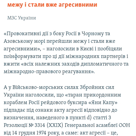
межу і стали вже агресивними
МЗС України
«Провокативні дії з боку Росії в Чорному та
Азовському морі перейшли межу і стали вже
агресивними», – наголосили в Києві і пообіцяли
поінформувати про ці дії міжнародних партнерів і
вжити «всіх належних заходів дипломатичного та
міжнародно-правового реагування».
А у Військово-морських силах Збройних сил
України наголосили, що «таран прикордонним
кораблем Росії рейдового буксира «Яни Капу»
підпадає під ознаки акту агресії відповідно до
визначення, наведеного в пункті d) статті 3
Резолюції № 3314 (ХХIХ) Генеральної асамблеї ООН
від 14 грудня 1974 року, а саме: акт агресії – це,