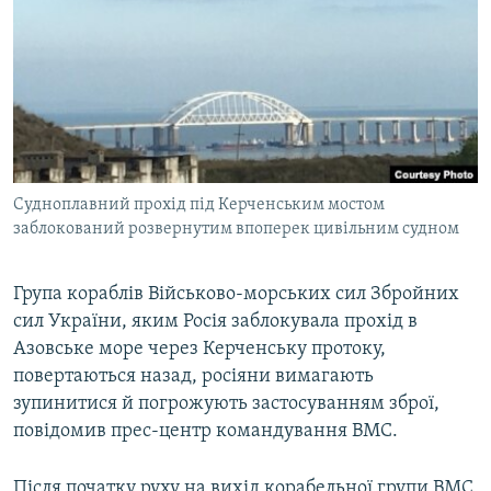
ВІДЕОУРОКИ «ELIFBE»
Русский
СВІДЧЕННЯ ОКУПАЦІЇ
Qırımtatar
УКРАЇНСЬКА ПРОБЛЕМА КРИМУ
ДОЛУЧАЙСЯ!
ІНФОГРАФІКА
Судноплавний прохід під Керченським мостом
заблокований розвернутим впоперек цивільним судном
Усі сайти RFE/RL
Група кораблів Військово-морських сил Збройних
сил України, яким Росія заблокувала прохід в
Азовське море через Керченську протоку,
повертаються назад, росіяни вимагають
зупинитися й погрожують застосуванням зброї,
повідомив прес-центр командування ВМС.
Після початку руху на вихід корабельної групи ВМС