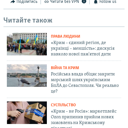
Поділитись
Читати без VPN
Follow us
Читайте також
ПРАВА ЛЮДИНИ
«Крим – єдиний регіон, де
українці – меншість»: дискусія
навколо нової пам'ятної дати
ВІЙНА ТА КРИМ
Російська влада обіцяє закрити
морський шлях українським
БпЛА до Севастополя. Чи реально
це?
СУСПІЛЬСТВО
«Крим – не Росія»: маркетплейс
Ozon припинив прийом нових
замовлень на Кримському