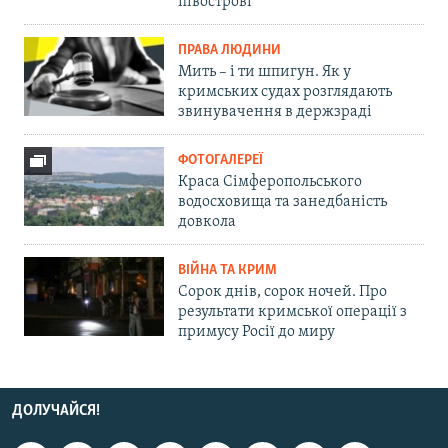
півострові
ПРАВА ЛЮДИНИ
Мить – і ти шпигун. Як у
кримських судах розглядають
звинувачення в держзраді
ФОТОГАЛЕРЕЇ
Краса Сімферопольського
водосховища та занедбаність
довкола
ВІЙНА ТА КРИМ
Сорок днів, сорок ночей. Про
результати кримської операції з
примусу Росії до миру
ДОЛУЧАЙСЯ!