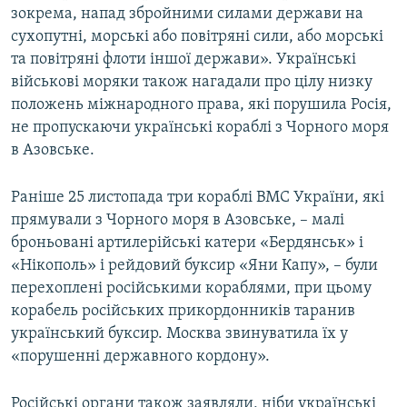
зокрема, напад збройними силами держави на
сухопутні, морські або повітряні сили, або морські
та повітряні флоти іншої держави». Українські
військові моряки також нагадали про цілу низку
положень міжнародного права, які порушила Росія,
не пропускаючи українські кораблі з Чорного моря
в Азовське.
Раніше 25 листопада три кораблі ВМС України, які
прямували з Чорного моря в Азовське, – малі
броньовані артилерійські катери «Бердянськ» і
«Нікополь» і рейдовий буксир «Яни Капу», – були
перехоплені російськими кораблями, при цьому
корабель російських прикордонників таранив
український буксир. Москва звинуватила їх у
«порушенні державного кордону».
Російські органи також заявляли, ніби українські