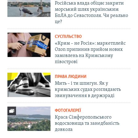
Російська влада обіцяє закрити
морський шлях українським
БпЛА до Севастополя. Чи реально
це?
СУСПІЛЬСТВО
«Крим – не Росія»: маркетплейс
Ozon припинив прийом нових
замовлень на Кримському
півострові
ПРАВА ЛЮДИНИ
Мить – і ти шпигун. Як у
кримських судах розглядають
звинувачення в держзраді
ФОТОГАЛЕРЕЇ
Краса Сімферопольського
водосховища та занедбаність
довкола