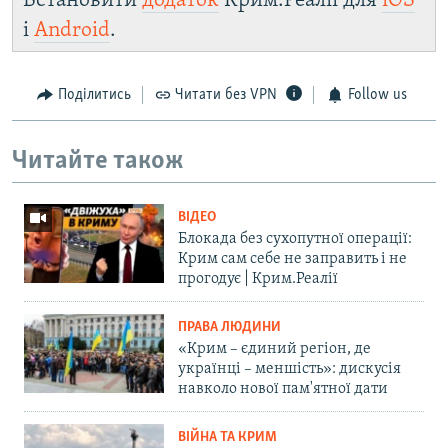
Встановити
додаток
Крим.Реалії для
iOS
і
Android
.
Поділитись
Читати без VPN
Follow us
Читайте також
ВІДЕО
Блокада без сухопутної операції:
Крим сам себе не заправить і не
прогодує | Крим.Реалії
ПРАВА ЛЮДИНИ
«Крим – єдиний регіон, де
українці – меншість»: дискусія
навколо нової пам'ятної дати
ВІЙНА ТА КРИМ