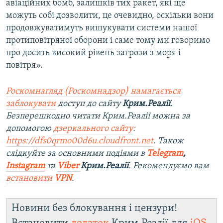
авіаційних бомб, залишків тих ракет, які ще
можуть собі дозволити, це очевидно, оскільки вони
продовжуватимуть вишукувати системи нашої
протиповітряної оборони і саме тому ми говоримо
про досить високий рівень загрози з моря і
повітря».
Роскомнагляд (Роскомнадзор) намагається
заблокувати
доступ до сайту
Крим.Реалії
.
Безперешкодно читати Крим.Реалії можна за
допомогою
дзеркального сайту
:
https://dfs0qrmo00d6u.cloudfront.net
. Також
слідкуйте за основними подіями в
Telegram
,
Instagram
та
Viber
Крим.Реалії
. Ре
комендуємо вам
встановити
VPN
.
Новини без блокування і цензури!