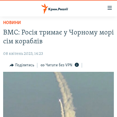
Доступність
посилання
Перейти
НОВИНИ
до
НОВИНИ
ВМС: Росія тримає у Чорному морі
основного
ВОДА.КРИМ
матеріалу
сім кораблів
ВІДЕО ТА ФОТО
Перейти
до
08 квітень 2023, 14:23
ПОЛІТИКА
основної
БЛОГИ
Поділитись
Читати без VPN
навігації
Перейти
ПОГЛЯД
до
ІНТЕРВ'Ю
пошуку
ВСЕ ЗА ДЕНЬ
СПЕЦПРОЕКТИ
ЯК ОБІЙТИ БЛОКУВАННЯ
ДЕПОРТАЦІЯ