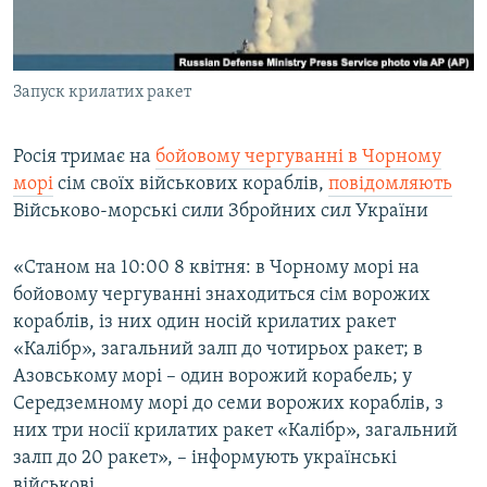
ВІДЕОУРОКИ «ELIFBE»
Русский
СВІДЧЕННЯ ОКУПАЦІЇ
Qırımtatar
Запуск крилатих ракет
УКРАЇНСЬКА ПРОБЛЕМА КРИМУ
ДОЛУЧАЙСЯ!
ІНФОГРАФІКА
Росія тримає на
бойовому чергуванні в Чорному
морі
сім своїх військових кораблів,
повідомляють
Військово-морські сили Збройних сил України
Усі сайти RFE/RL
«Станом на 10:00 8 квітня: в Чорному морі на
бойовому чергуванні знаходиться сім ворожих
кораблів, із них один носій крилатих ракет
«Калібр», загальний залп до чотирьох ракет; в
Азовському морі – один ворожий корабель; у
Середземному морі до семи ворожих кораблів, з
них три носії крилатих ракет «Калібр», загальний
залп до 20 ракет», – інформують українські
військові.