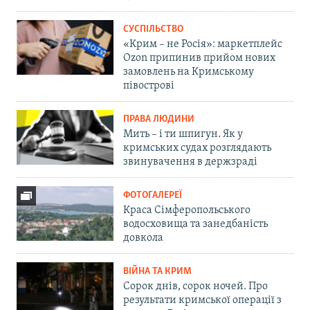
СУСПІЛЬСТВО
«Крим – не Росія»: маркетплейс
Ozon припинив прийом нових
замовлень на Кримському
півострові
ПРАВА ЛЮДИНИ
Мить – і ти шпигун. Як у
кримських судах розглядають
звинувачення в держзраді
ФОТОГАЛЕРЕЇ
Краса Сімферопольського
водосховища та занедбаність
довкола
ВІЙНА ТА КРИМ
Сорок днів, сорок ночей. Про
результати кримської операції з