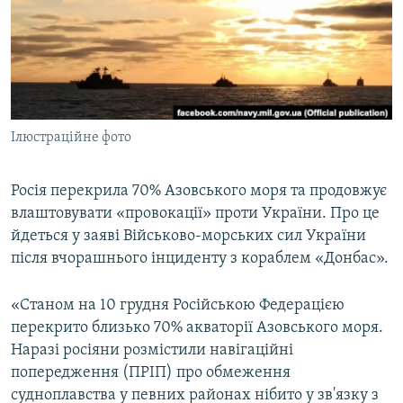
ВІДЕОУРОКИ «ELIFBE»
Русский
СВІДЧЕННЯ ОКУПАЦІЇ
Qırımtatar
УКРАЇНСЬКА ПРОБЛЕМА КРИМУ
ДОЛУЧАЙСЯ!
ІНФОГРАФІКА
Ілюстраційне фото
Росія перекрила 70% Азовського моря та продовжує
Усі сайти RFE/RL
влаштовувати «провокації» проти України. Про це
йдеться у заяві Військово-морських сил України
після вчорашнього інциденту з кораблем «Донбас».
«Станом на 10 грудня Російською Федерацією
перекрито близько 70% акваторії Азовського моря.
Наразі росіяни розмістили навігаційні
попередження (ПРІП) про обмеження
судноплавства у певних районах нібито у зв'язку з