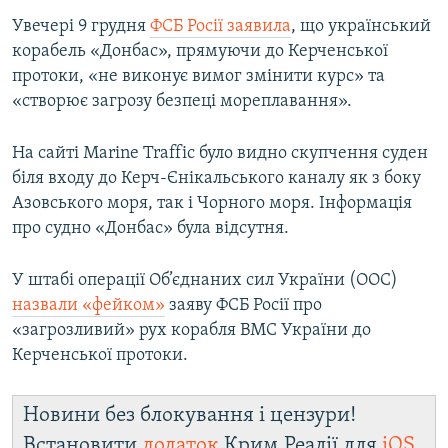
Увечері 9 грудня
ФСБ Росії заявила
, що український
корабель «Донбас», прямуючи до Керченської
протоки, «не виконує вимог змінити курс» та
«створює загрозу безпеці мореплавання».
На сайті Marine Traffic було видно скупчення суден
біля входу до Керч-Єнікальського каналу як з боку
Азовського моря, так і Чорного моря. Інформація
про судно «Донбас» була відсутня.
У штабі операції Об’єднаних сил України (ООС)
назвали «фейком»
заяву ФСБ Росії про
«загрозливий» рух корабля ВМС України до
Керченської протоки.
Новини без блокування і цензури!
Встановити
додаток
Крим.Реалії для
iOS