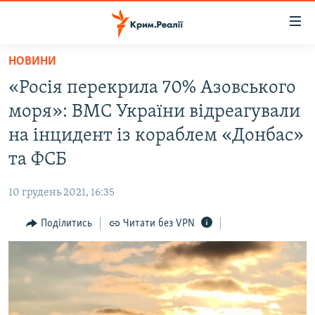
Доступність
посилання
Перейти
НОВИНИ
до
НОВИНИ
«Росія перекрила 70% Азовського
основного
ВОДА.КРИМ
матеріалу
моря»: ВМС України відреагували
ВІДЕО ТА ФОТО
Перейти
на інцидент із кораблем «Донбас»
до
ПОЛІТИКА
та ФСБ
основної
БЛОГИ
навігації
10 грудень 2021, 16:35
Перейти
ПОГЛЯД
до
Поділитись
Читати без VPN
ІНТЕРВ'Ю
пошуку
ВСЕ ЗА ДЕНЬ
СПЕЦПРОЕКТИ
ЯК ОБІЙТИ БЛОКУВАННЯ
ДЕПОРТАЦІЯ