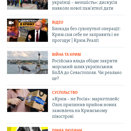
українці – меншість»: дискусія
навколо нової пам'ятної дати
ВІДЕО
Блокада без сухопутної операції:
Крим сам себе не заправить і не
прогодує | Крим.Реалії
ВІЙНА ТА КРИМ
Російська влада обіцяє закрити
морський шлях українським
БпЛА до Севастополя. Чи реально
це?
СУСПІЛЬСТВО
«Крим – не Росія»: маркетплейс
Ozon припинив прийом нових
замовлень на Кримському
півострові
ПРАВА ЛЮДИНИ