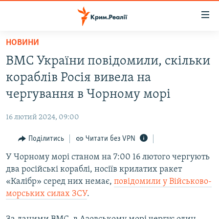
Доступність
посилання
Перейти
НОВИНИ
до
НОВИНИ
ВМС України повідомили, скільки
основного
ВОДА.КРИМ
матеріалу
кораблів Росія вивела на
ВІДЕО ТА ФОТО
Перейти
чергування в Чорному морі
до
ПОЛІТИКА
основної
16 лютий 2024, 09:00
БЛОГИ
навігації
Перейти
Поділитись
Читати без VPN
ПОГЛЯД
до
У Чорному морі станом на 7:00 16 лютого чергують
ІНТЕРВ'Ю
пошуку
два російські кораблі, носіїв крилатих ракет
ВСЕ ЗА ДЕНЬ
«Калібр» серед них немає,
повідомили у Військово-
СПЕЦПРОЕКТИ
морських силах ЗСУ
.
ЯК ОБІЙТИ БЛОКУВАННЯ
ДЕПОРТАЦІЯ