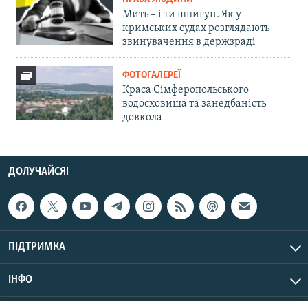
Мить – і ти шпигун. Як у
кримських судах розглядають
звинувачення в держзраді
ФОТОГАЛЕРЕЇ
Краса Сімферопольського
водосховища та занедбаність
довкола
ДОЛУЧАЙСЯ!
ПІДТРИМКА
ІНФО