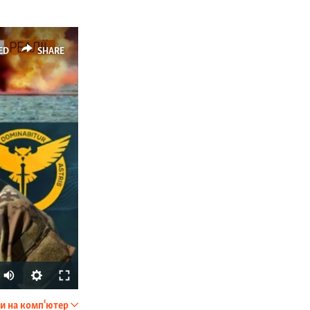
ED
SHARE
Auto
240p
и на комп'ютер