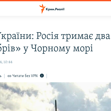
раїни: Росія тримає два 
брів» у Чорному морі
4, 10:44
ь
Читати без VPN