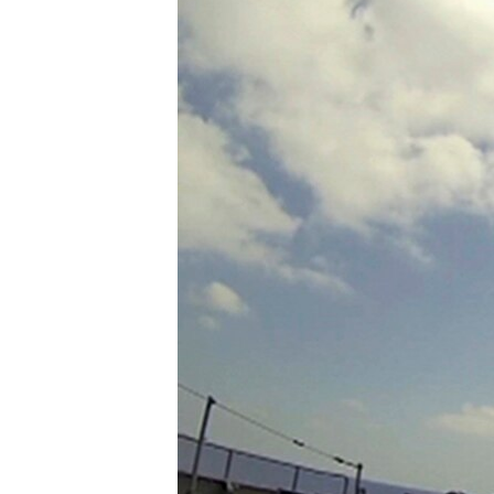
ВІДЕОУРОКИ «ELIFBE»
СВІДЧЕННЯ ОКУПАЦІЇ
УКРАЇНСЬКА ПРОБЛЕМА КРИМУ
ІНФОГРАФІКА