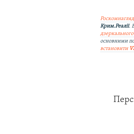
Роскомнагляд
Крим.Реалії
.
дзеркального
основними п
встановити
V
Перс