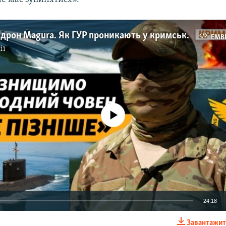
Секретний дрон Magura. Як ГУР проникають у кримські бухти та знищують флот РФ? (відео)
EMB
ії
No media source currently available
24:18
Завантажит