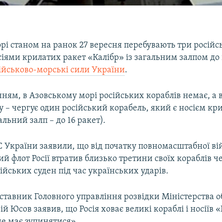
і станом на ранок 27 вересня перебувають три російськ
сіями крилатих ракет «Калібр» із загальним залпом до
ійськово-морські сили України
.
ням, в Азовському морі російських кораблів немає, а 
– чергує один російський корабель, який є носієм кр
альний залп – до 16 ракет).
С України заявили, що від початку повномасштабної в
 флот Росії втратив близько третини своїх кораблів ч
йських суден під час українських ударів.
дставник Головного управління розвідки Міністерства 
й Юсов заявив, що Росія ховає великі кораблі і носіїв «
е має зупинятися».