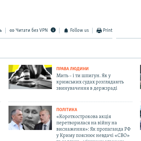
ь
Читати без VPN
Follow us
Print
ПРАВА ЛЮДИНИ
Мить – і ти шпигун. Як у
кримських судах розглядають
звинувачення в держзраді
ПОЛІТИКА
«Короткострокова акція
перетворилася на війну на
виснаження»: Як пропаганда РФ
у Криму пояснює невдачі «СВО»