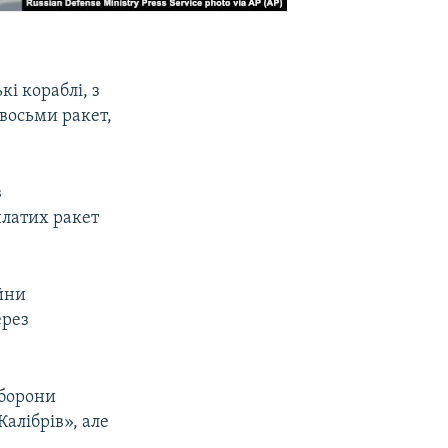
і кораблі, з
 восьми ракет,
в
илатих ракет
ійни
ерез
оборони
Калібрів», але