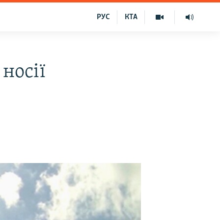
РУС
КТА
носії