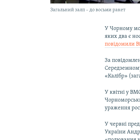
Загальний залп – до восьми ракет
У Чорному мор
яких два є но
повідомили В
За повідомлен
Середземному 
«Калібр» (заг
У квітні у ВМ
Чорноморський
ураження росі
У червні пре
України Андрі
«полювання н