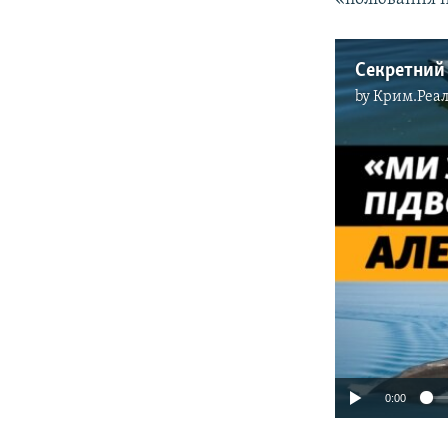
by
Крим.Реал
0:00