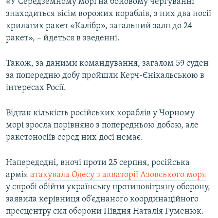
«У Середземному морі на бойовому чергуванні
знаходиться вісім ворожих кораблів, з них два носії
крилатих ракет «Калібр», загальний залп до 24
ракет», – йдеться в зведенні.
Також, за даними командування, загалом 59 суден
за попередню добу пройшли Керч-Єнікальською в
інтересах Росії.
Відтак кількість російських кораблів у Чорному
морі зросла порівняно з попередньою добою, але
ракетоносіїв серед них досі немає.
Напередодні, вночі проти 25 серпня, російська
армія
атакувала Одесу з акваторії Азовського моря
у спробі обійти українську протиповітряну оборону,
заявила керівниця об’єднаного координаційного
пресцентру сил оборони Півдня Наталія Гуменюк.