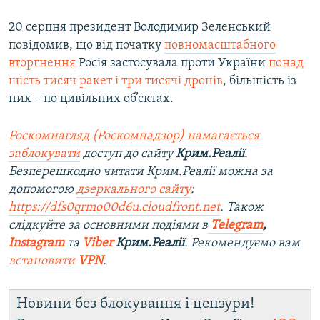
20 серпня президент Володимир Зеленський
повідомив, що від початку
повномасштабного
вторгнення
Росія застосувала проти України
понад
шість тисяч ракет і три тисячі дронів
, більшість із
них – по цивільних об’єктах.
Роскомнагляд (Роскомнадзор) намагається
заблокувати
доступ до сайту
Крим.Реалії
.
Безперешкодно читати Крим.Реалії можна за
допомогою
дзеркального сайту
:
https://dfs0qrmo00d6u.cloudfront.net
. Також
слідкуйте за основними подіями в
Telegram
,
Instagram
та
Viber
Крим.Реалії
. Рекомендуємо вам
встановити
VPN
.
Новини без блокування і цензури!