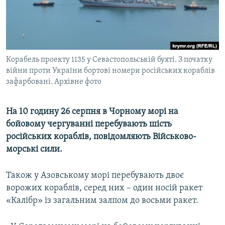
ВІДЕОУРОКИ «ELIFBE»
Русский
СВІДЧЕННЯ ОКУПАЦІЇ
Qırımtatar
УКРАЇНСЬКА ПРОБЛЕМА КРИМУ
Корабель проекту 1135 у Севастопольській бухті. З початку
ДОЛУЧАЙСЯ!
ІНФОГРАФІКА
війни проти України бортові номери російських кораблів
зафарбовані. Архівне фото
Усі сайти RFE/RL
На 10 годину 26 серпня в Чорному морі на
бойовому чергуванні перебувають шість
російських кораблів, повідомляють Військово-
морські сили.
Також у Азовському морі перебувають двоє
ворожих кораблів, серед них – один носій ракет
«Калібр» із загальним залпом до восьми ракет.