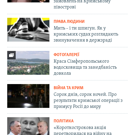
замовлень на Кримському
півострові
ПРАВА ЛЮДИНИ
Мить – і ти шпигун. Як у
кримських судах розглядають
звинувачення в держзраді
ФОТОГАЛЕРЕЇ
Краса Сімферопольського
водосховища та занедбаність
довкола
ВІЙНА ТА КРИМ
Сорок днів, сорок ночей. Про
результати кримської операції з
примусу Росії до миру
ПОЛІТИКА
«Короткострокова акція
перетворилася на війну на