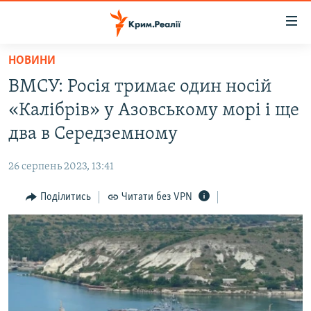
Доступність
посилання
Перейти
НОВИНИ
до
НОВИНИ
ВМСУ: Росія тримає один носій
основного
ВОДА.КРИМ
матеріалу
«Калібрів» у Азовському морі і ще
ВІДЕО ТА ФОТО
Перейти
два в Середземному
до
ПОЛІТИКА
основної
26 серпень 2023, 13:41
БЛОГИ
навігації
Перейти
Поділитись
Читати без VPN
ПОГЛЯД
до
ІНТЕРВ'Ю
пошуку
ВСЕ ЗА ДЕНЬ
СПЕЦПРОЕКТИ
ЯК ОБІЙТИ БЛОКУВАННЯ
ДЕПОРТАЦІЯ