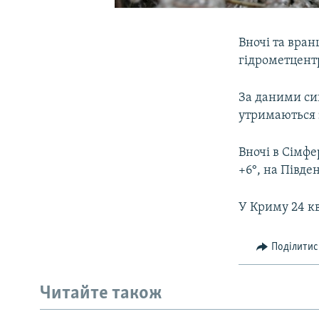
Вночі та вран
гідрометцентр
За даними син
утримаються з
Вночі в Сімфе
+6°, на Півде
У Криму 24 к
Поділитис
Читайте також