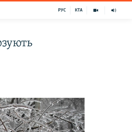
РУС
КТА
озують