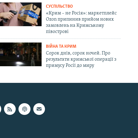
СУСПІЛЬСТВО
«Крим – не Росія»: маркетплейс
Ozon припинив прийом нових
замовлень на Кримському
півострові
ВІЙНА ТА КРИМ
Сорок днів, сорок ночей. Про
результати кримської операції з
примусу Росії до миру