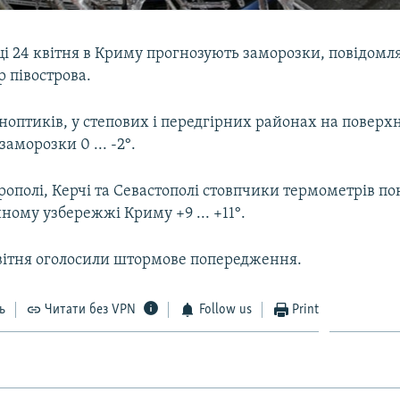
ці 24 квітня в Криму прогнозують заморозки, повідомл
 півострова.
оптиків, у степових і передгірних районах на поверхн
аморозки 0 ... -2°.
рополі, Керчі та Севастополі стовпчики термометрів пок
нному узбережжі Криму +9 ... +11°.
вітня оголосили штормове попередження.
ь
Читати без VPN
Follow us
Print