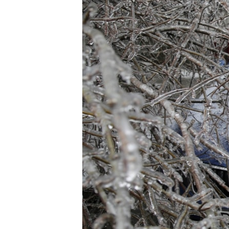
ВІДЕОУРОКИ «ELIFBE»
СВІДЧЕННЯ ОКУПАЦІЇ
УКРАЇНСЬКА ПРОБЛЕМА КРИМУ
ІНФОГРАФІКА