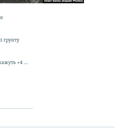
яє
і грунту
ажуть +4 ...