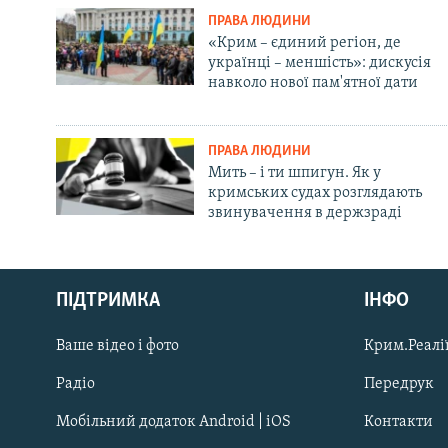
ПРАВА ЛЮДИНИ
«Крим – єдиний регіон, де
українці – меншість»: дискусія
навколо нової пам'ятної дати
ПРАВА ЛЮДИНИ
Мить – і ти шпигун. Як у
кримських судах розглядають
звинувачення в держзраді
Русский
ПІДТРИМКА
ІНФО
Qırımtatar
Ваше відео і фото
Крим.Реалії
ДОЛУЧАЙСЯ!
Радіо
Передрук
Мобільний додаток Android | iOS
Контакти