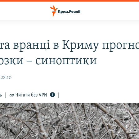
 та вранці в Криму прогн
озки – синоптики
 23:10
ь
Читати без VPN