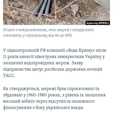
ВІДЕОУРОКИ «ELIFBE»
Русский
СВІДЧЕННЯ ОКУПАЦІЇ
Qırımtatar
УКРАЇНСЬКА ПРОБЛЕМА КРИМУ
Згідно з повідомленням, знос мереж і споруд нині
ДОЛУЧАЙСЯ!
ІНФОГРАФІКА
становить, у середньому, від 40 до 95%
У підконтрольній РФ компанії «Вода Криму» після
Усі сайти RFE/RL
11 років анексії півострова звинуватили Україну у
зношенні водопровідних мереж. Заяву
підприємства цитує російська державна агенція
ТАСС.
Як стверджується, мережі були спроєктовані та
збудовані у 1960-1980 роках, а рівень їх зношення
високий нібито через відсутність належного
фінансування з боку української влади.