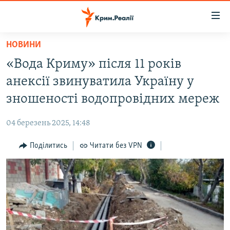
Доступність
посилання
Перейти
НОВИНИ
до
НОВИНИ
«Вода Криму» після 11 років
основного
ВОДА.КРИМ
матеріалу
анексії звинуватила Україну у
ВІДЕО ТА ФОТО
Перейти
зношеності водопровідних мереж
до
ПОЛІТИКА
основної
04 березень 2025, 14:48
БЛОГИ
навігації
Перейти
Поділитись
Читати без VPN
ПОГЛЯД
до
ІНТЕРВ'Ю
пошуку
ВСЕ ЗА ДЕНЬ
СПЕЦПРОЕКТИ
ЯК ОБІЙТИ БЛОКУВАННЯ
ДЕПОРТАЦІЯ