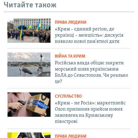
Читайте також
ПРАВА ЛЮДИНИ
«Крим – єдиний регіон, де
українці – меншість»: дискусія
навколо нової пам'ятної дати
ВІЙНА ТА КРИМ
Російська влада обіцяє закрити
морський шлях українським
БпЛА до Севастополя. Чи реально
це?
СУСПІЛЬСТВО
«Крим – не Росія»: маркетплейс
Ozon припинив прийом нових
замовлень на Кримському
півострові
ПРАВА ЛЮДИНИ