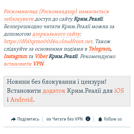
Роскомнагляд (Роскомнадзор) намагається
заблокувати
доступ до сайту
Крим.Реалії
.
Безперешкодно читати Крим.Реалії можна за
допомогою
дзеркального сайту
:
https://dfs0qrmo00d6u.cloudfront.net
. Також
слідкуйте за основними подіями в
Telegram
,
Instagram
та
Viber
Крим.Реалії
. Рекомендуємо
встановити
VPN
.
Новини без блокування і цензури!
Встановити
додаток
Крим.Реалії для
iOS
і
Android
.
Поділитись
Читати без VPN
Follow us