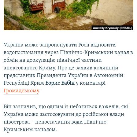
ВІДЕОУРОКИ «ELIFBE»
Русский
СВІДЧЕННЯ ОКУПАЦІЇ
Qırımtatar
УКРАЇНСЬКА ПРОБЛЕМА КРИМУ
ДОЛУЧАЙСЯ!
ІНФОГРАФІКА
Україна може запропонувати Росії відновити
водопостачання через Північно-Кримський канал в
обмін на деокупацію північної частини
Усі сайти RFE/RL
анексованого Криму. Про це заявив колишній
представник Президента України в Автономній
Республіці Крим
Борис Бабін
у коментарі
Громадському
.
Він зазначив, що одним із небагатьох важелів, які
Україна може застосовувати до російської влади
півострова – непостачання води Північно-
Кримським каналом.