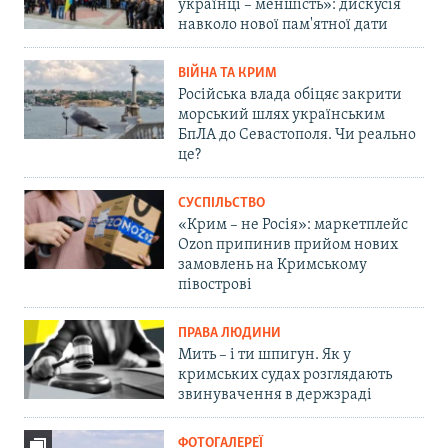
українці – меншість»: дискусія
навколо нової пам'ятної дати
ВІЙНА ТА КРИМ
Російська влада обіцяє закрити
морський шлях українським
БпЛА до Севастополя. Чи реально
це?
СУСПІЛЬСТВО
«Крим – не Росія»: маркетплейс
Ozon припинив прийом нових
замовлень на Кримському
півострові
ПРАВА ЛЮДИНИ
Мить – і ти шпигун. Як у
кримських судах розглядають
звинувачення в держзраді
ФОТОГАЛЕРЕЇ