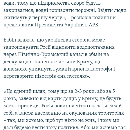
води, тому що підприємства скоро будуть
закриватися, водні горизонти порожні. Звідти люди
їхатимуть у першу чергу», – розповів колишній
представник Президента України в АРК.
Бабін вважає, що українська сторона може
запропонувати Росії відновити водопостачання
через Північно-Кримський канал в обмін на
деокупацію Північної частини Криму, що
допоможе уникнути гуманітарної катастрофи і
перетворити півострів «на пустелю».
«Це єдиний шлях, тому що за 2-3 роки, або за 5
років, залежно від карти дощів у Криму, це будуть
міста-привиди. Росія повинна чітко сказати самій
собі, а також населенню на окупованих територіях
– так, ми хочемо, щоб тут ніхто не жив, і тому ми
далі будемо вести таку політику. Або: ми хочемо вас