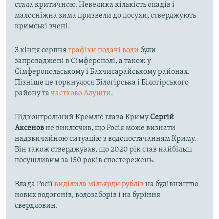
стала критичною. Невелика кількість опадів і
малосніжна зима призвели до посухи, стверджують
кримські вчені.
З кінця серпня
графіки подачі води
були
запроваджені в Сімферополі, а також у
Сімферопольському і Бахчисарайському районах.
Пізніше це торкнулося Білогірська і Білогірського
району та
частково Алушти
.
Підконтрольний Кремлю глава Криму
Сергій
Аксенов
не виключив, що Росія може визнати
надзвичайною ситуацію з водопостачанням Криму.
Він також стверджував, що 2020 рік став найбільш
посушливим за 150 років спостережень.
Влада Росії
виділила мільярди рублів
на будівництво
нових водогонів, водозаборів і на буріння
свердловин.