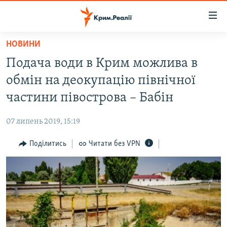
Доступність
посилання
Перейти
НОВИНИ
до
НОВИНИ
Подача води в Крим можлива в
основного
ВОДА.КРИМ
матеріалу
обмін на деокупацію північної
ВІДЕО ТА ФОТО
Перейти
частини півострова – Бабін
до
ПОЛІТИКА
основної
07 липень 2019, 15:19
БЛОГИ
навігації
Перейти
Поділитись
Читати без VPN
ПОГЛЯД
до
ІНТЕРВ'Ю
пошуку
ВСЕ ЗА ДЕНЬ
СПЕЦПРОЕКТИ
ЯК ОБІЙТИ БЛОКУВАННЯ
ДЕПОРТАЦІЯ