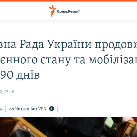
вна Рада України продо
єнного стану та мобіліз
90 днів
, 17:46
ь
Читати без VPN