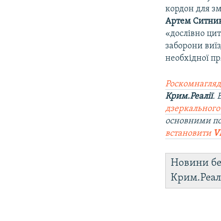
кордон для з
Артем Ситни
«дослівно ци
заборони виїз
необхідної пр
Роскомнагляд
Крим.Реалії
.
дзеркального
основними п
встановити
V
Новини бе
Крим.Реал