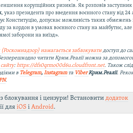
меншення корупційних ризиків. Як розповів заступник
к
, указ президента про введення воєнного стану від 24
тує Конституцію, допускає можливість таких обмежень
ду за кордон в умовах воєнного стану на майбутнє, але
ямої заборони на виїзд».
 (Роскомнадзор) намагається заблокувати
доступ до са
 Безперешкодно читати Крим.Реалії можна за допомог
 сайту
:
https://dfs0qrmo00d6u.cloudfront.net
. Також слі
одіями в
Telegram
,
Instagram
та
Viber
Крим.Реалії
. Ре
ко
PN
.
з блокування і цензури! Встановити
додаток
ії для
iOS
і
Android
.