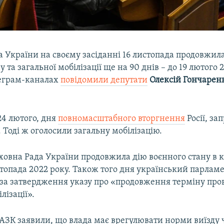
 України на своєму засіданні 16 листопада продовжила 
у та загальної мобілізації ще на 90 днів – до 19 лютого 
леграм-каналах
повідомили депутати
Олексій Гончарен
 24 лютого, дня
повномасштабного вторгнення
Росії, з
. Тоді ж оголосили загальну мобілізацію.
ховна Рада України продовжила дію воєнного стану в к
истопада 2022 року. Також того дня український парлам
 за затвердження указу про «продовження терміну про
лізації».
АЗК заявили, що влада має врегулювати норми виїзду ч