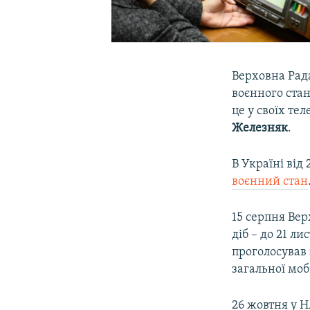
Верховна Рада
воєнного стан
це у своїх те
Железняк
.
В Україні від
воєнний стан
15 серпня Вер
діб – до 21 л
проголосував
загальної мобі
26 жовтня у Н