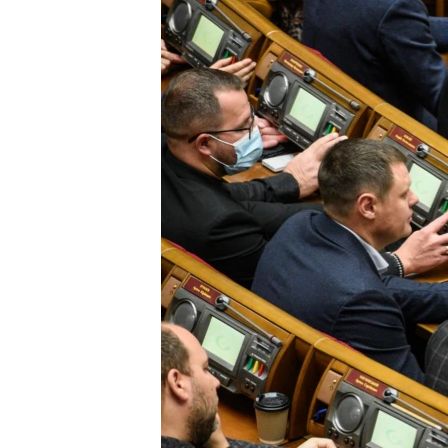
ВІДЕОУРОКИ «ELIFBE»
СВІДЧЕННЯ ОКУПАЦІЇ
УКРАЇНСЬКА ПРОБЛЕМА КРИМУ
ІНФОГРАФІКА