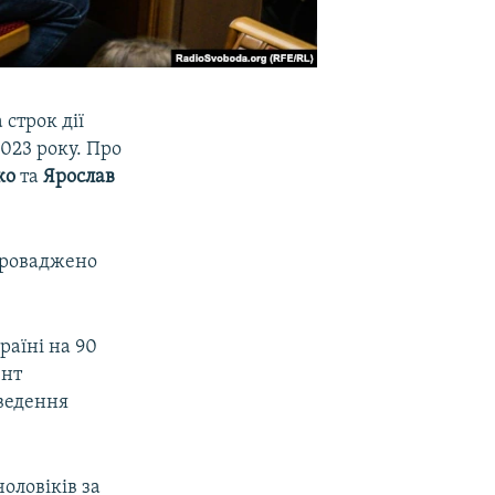
строк дії
2023 року. Про
ко
та
Ярослав
апроваджено
раїні на 90
ент
ведення
оловіків за