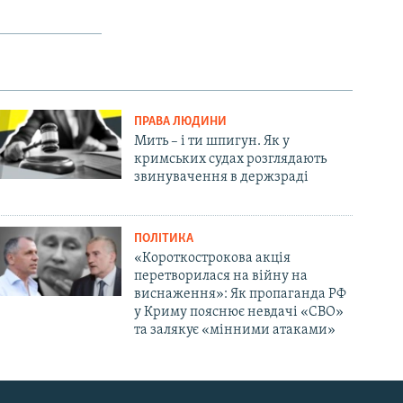
ПРАВА ЛЮДИНИ
Мить – і ти шпигун. Як у
кримських судах розглядають
звинувачення в держзраді
ПОЛІТИКА
«Короткострокова акція
перетворилася на війну на
виснаження»: Як пропаганда РФ
у Криму пояснює невдачі «СВО»
та залякує «мінними атаками»