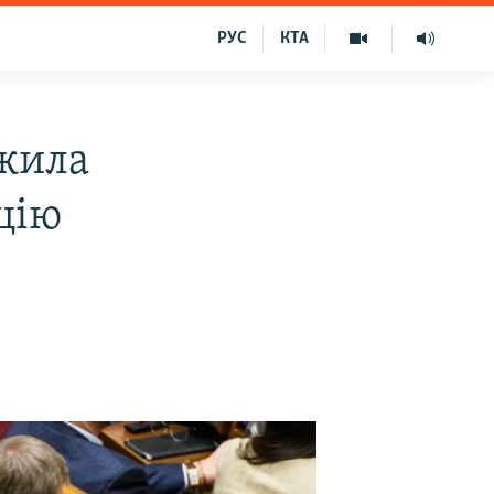
РУС
КТА
вжила
ацію