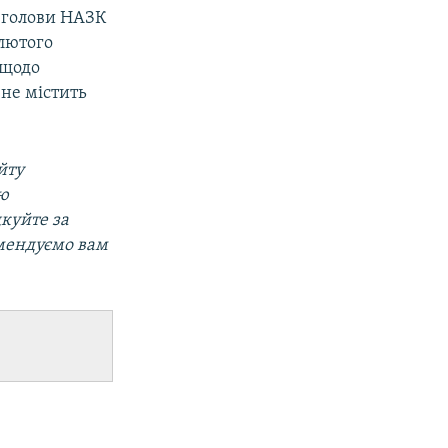
 голови НАЗК
 лютого
щодо
 не містить
йту
ою
дкуйте за
мендуємо вам