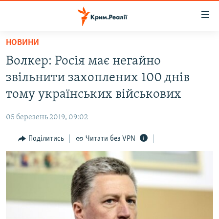
Доступність
посилання
Перейти
НОВИНИ
до
НОВИНИ
Волкер: Росія має негайно
основного
ВОДА.КРИМ
матеріалу
звільнити захоплених 100 днів
ВІДЕО ТА ФОТО
Перейти
тому українських військових
до
ПОЛІТИКА
основної
05 березень 2019, 09:02
БЛОГИ
навігації
Перейти
Поділитись
Читати без VPN
ПОГЛЯД
до
ІНТЕРВ'Ю
пошуку
ВСЕ ЗА ДЕНЬ
СПЕЦПРОЕКТИ
ЯК ОБІЙТИ БЛОКУВАННЯ
ДЕПОРТАЦІЯ