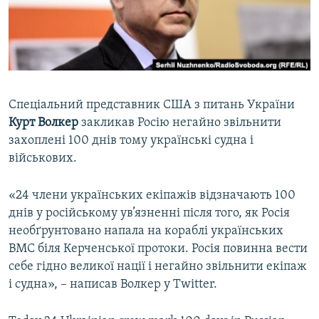
ВІДЕОУРОКИ «ELIFBE»
Русский
СВІДЧЕННЯ ОКУПАЦІЇ
Qırımtatar
УКРАЇНСЬКА ПРОБЛЕМА КРИМУ
ДОЛУЧАЙСЯ!
ІНФОГРАФІКА
Спеціальний представник США з питань України
Курт Волкер
закликав Росію негайно звільнити
захоплені 100 днів тому українські судна і
Усі сайти RFE/RL
військових.
«24 члени українських екіпажів відзначають 100
днів у російському ув’язненні після того, як Росія
необґрунтовано напала на кораблі українських
ВМС біля Керченської протоки. Росія повинна вести
себе гідно великої нації і негайно звільнити екіпаж
і судна», – написав Волкер у Twitter.