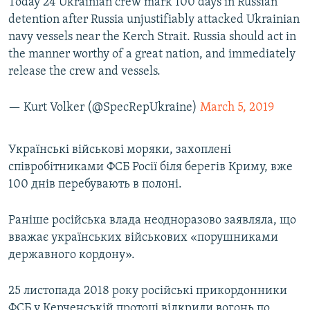
Today 24 Ukrainian crew mark 100 days in Russian
detention after Russia unjustifiably attacked Ukrainian
navy vessels near the Kerch Strait. Russia should act in
the manner worthy of a great nation, and immediately
release the crew and vessels.
— Kurt Volker (@SpecRepUkraine)
March 5, 2019
Українські військові моряки, захоплені
співробітниками ФСБ Росії біля берегів Криму, вже
100 днів перебувають в полоні.
Раніше російська влада неодноразово заявляла, що
вважає українських військових «порушниками
державного кордону».
25 листопада 2018 року російські прикордонники
ФСБ у Керченській протоці відкрили вогонь по