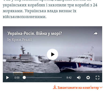
українських кораблях і захопили три кораблі з 24
моряками. Українська влада визнає їх
військовополоненими.
Україна-Росія. Війна у морі?
by
Крим.Реалії
No media source currently available
0:00
8:42
Завантажити на комп'ютер